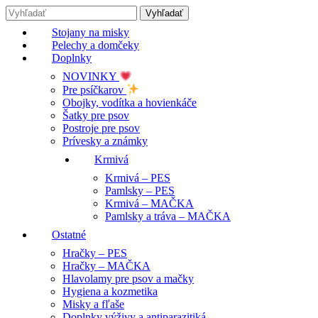
Stojany na misky
Pelechy a domčeky
Doplnky
NOVINKY
Pre psíčkarov
Obojky, vodítka a hovienkáče
Šatky pre psov
Postroje pre psov
Prívesky a známky
Krmivá
Krmivá – PES
Pamlsky – PES
Krmivá – MAČKA
Pamlsky a tráva – MAČKA
Ostatné
Hračky – PES
Hračky – MAČKA
Hlavolamy pre psov a mačky
Hygiena a kozmetika
Misky a fľaše
Doplnky výživy a antiparazitiká