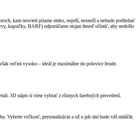
oroch, kam nesvieti priame slnko, neprší, nesneží a nebude podliehať
rvy, kapsičky, BARF) odporúčame stojan ihneď očistiť, aby nedošlo
 však veľmi vysoko – ideál je maximálne do polovice hrude.
ail. 3D nápis si viete vybrať z rôznych farebných prevedení.
oby. Vyberte veľkosť, personalizáciu a už o pár dní bude váš miláčik