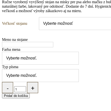
Ručne vyrobený vyvýšený stojan na misky pre psa alebo mačku z buk
naturálnej farbe, lakovaný pre odolnosť. Dodanie do 7 dní. Hygienic
veľkostí a možnosť výroby zákazkovo aj na mieru.
Veľkosť stojanu
Meno na stojane
Farba mena
Typ písma
MARYBARY
Vyvýšený
stojan
Pridať do košíka
na
misky
pre
psa