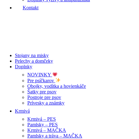
Kontakt
Stojany na misky
Pelechy a domčeky
Doplnky
NOVINKY
Pre psíčkarov
Obojky, vodítka a hovienkáče
Šatky pre psov
Postroje pre psov
Prívesky a známky
Krmivá
Krmivá – PES
Pamlsky – PES
Krmivá – MAČKA
Pamlsky a tráva – MAČKA