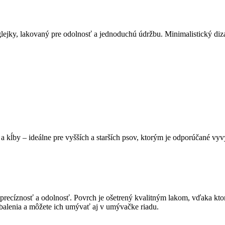
ejky, lakovaný pre odolnosť a jednoduchú údržbu. Minimalistický diza
 a kĺby – ideálne pre vyšších a starších psov, ktorým je odporúčané vyv
recíznosť a odolnosť. Povrch je ošetrený kvalitným lakom, vďaka ktorém
balenia a môžete ich umývať aj v umývačke riadu.