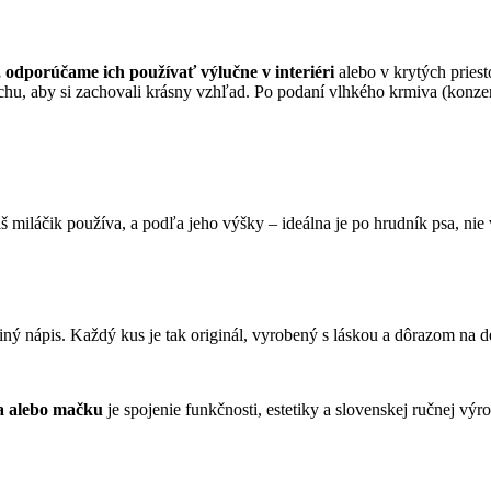
odporúčame ich používať výlučne v interiéri
alebo v krytých priest
chu, aby si zachovali krásny vzhľad. Po podaní vlhkého krmiva (konze
miláčik používa, a podľa jeho výšky – ideálna je po hrudník psa, nie
ý nápis. Každý kus je tak originál, vyrobený s láskou a dôrazom na det
a alebo mačku
je spojenie funkčnosti, estetiky a slovenskej ručnej výr