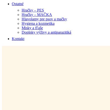
Ostatné
Hračky – PES
Hračky – MAČKA
Hlavolamy pre psov a mačky
Hygiena a kozmetika
Misky a fľaše
Doplnky výživy a antiparazitiká
Kontakt