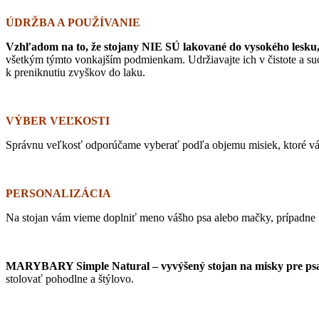
ÚDRŽBA A POUŽÍVANIE
Vzhľadom na to, že stojany NIE SÚ lakované do vysokého lesku, 
všetkým týmto vonkajším podmienkam. Udržiavajte ich v čistote a su
k preniknutiu zvyškov do laku.
VÝBER VEĽKOSTI
Správnu veľkosť odporúčame vyberať podľa objemu misiek, ktoré váš 
PERSONALIZÁCIA
Na stojan vám vieme doplniť meno vášho psa alebo mačky, prípadne in
MARYBARY Simple Natural – vyvýšený stojan na misky pre ps
stolovať pohodlne a štýlovo.