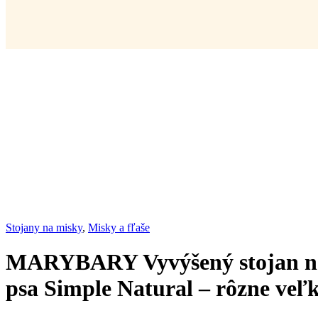
Stojany na misky
,
Misky a fľaše
MARYBARY Vyvýšený stojan na
psa Simple Natural – rôzne veľk