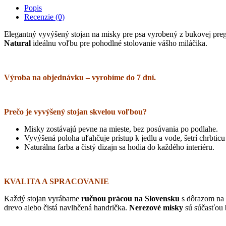
Popis
Simple
Recenzie (0)
Natural
-
Elegantný vyvýšený stojan na misky pre psa vyrobený z bukovej pregl
rôzne
Natural
ideálnu voľbu pre pohodlné stolovanie vášho miláčika.
veľkosti
quantity
Výroba na objednávku – vyrobíme do 7 dní.
Prečo je vyvýšený stojan skvelou voľbou?
Misky zostávajú pevne na mieste, bez posúvania po podlahe.
Vyvýšená poloha uľahčuje prístup k jedlu a vode, šetrí chrbticu
Naturálna farba a čistý dizajn sa hodia do každého interiéru.
KVALITA A SPRACOVANIE
Každý stojan vyrábame
ručnou prácou na Slovensku
s dôrazom na p
drevo alebo čistá navlhčená handrička.
Nerezové misky
sú súčasťou 