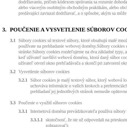
dodržiavaniu, pričom kódexom správania sa rozumie dohoda, 
alebo viacerým osobitným obchodným praktikám, alebo obch
predávajúci zaviazal dodržiavať, a o spôsobe, akým sa môže 
POUČENIE A VYSVETLENIE SÚBOROV CO
Súbory cookies sú textové súbory, ktoré obsahujú malé množs
používate na prehliadanie webovej domény.Súbory cookies u
stránke.Súbory cookies rozdeľujeme na dva základné typy, a
keď užívateľ navštívi webovú doménu, ktorá daný súbor cook
užívateľ otvorí okno prehľadávača a skončí pri zatvorení o
Vysvetlenie súborov cookies
Súbor cookies je malý textový súbor, ktorý webová lok
uchováva informácie o vašich krokoch a preferenciách 
prehliadaní jej jednotlivých stránok nemusíte opätovn
Poučenie o využití súborov cookies
Internetová doména prevádzkovateľa používa súbory 
skutočnosť, že ste už odpovedali na priesku
zobrazovať);