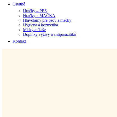
Ostatné
Hračky – PES
Hračky – MAČKA
Hlavolamy pre psov a mačky
Hygiena a kozmetika
Misky a fľaše
Doplnky výživy a antiparazitiká
Kontakt