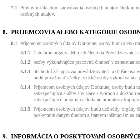
Právnym základom spracúvania osobných údajov Dotknutých 
osobných údajov.
PRÍJEMCOVIA ALEBO KATEGÓRIE OSOB
Príjemcom osobných údajov Dotknutej osoby budú alebo m
štatutárne orgány alebo ich členovia Prevádzkovateľa
osoby vykonávajúce pracovnú činnosť v zamestnane
obchodní zástupcovia prevádzkovateľa a ďalšie osob
budú považovať všetky fyzické osoby vykonávajúce 
Príjemcom osobných údajov Dotknutej osoby budú tiež 
zabezpečujúca služby súvisiace s tvorbou a údržbou 
zabezpečujúce prepravu a dodanie produktov kupujúcim
Príjemcom osobných údajov budú tiež súdy, orgány či
poskytnuté daným úradom a štátnym inštitúciám na zá
INFORMÁCIA O POSKYTOVANÍ OSOBNÝCH