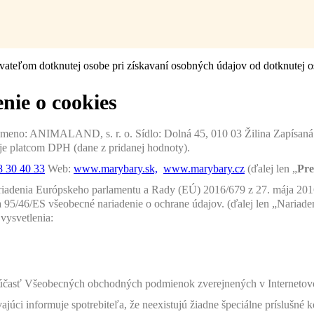
ateľom dotknutej osobe pri získavaní osobných údajov od dotknutej o
nie o cookies
eno: ANIMALAND, s. r. o. Sídlo: Dolná 45, 010 03 Žilina Zapísaná v
e platcom DPH (dane z pridanej hodnoty).
 30 40 33
Web:
www.marybary.sk,
www.marybary.cz
(ďalej len „
Pre
ariadenia Európskeho parlamentu a Rady (EÚ) 2016/679 z 27. mája 201
95/46/ES všeobecné nariadenie o ochrane údajov. (ďalej len „Nariaden
 vysvetlenia:
a súčasť Všeobecných obchodných podmienok zverejnených v Interneto
júci informuje spotrebiteľa, že neexistujú žiadne špeciálne príslušné 