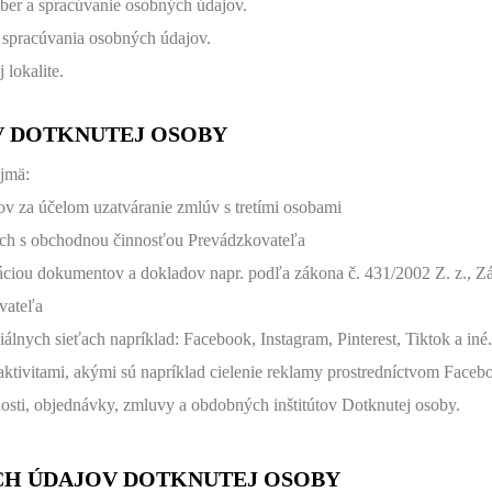
zber a spracúvanie osobných údajov.
a spracúvania osobných údajov.
 lokalite.
V DOTKNUTEJ OSOBY
jmä:
tov za účelom uzatváranie zmlúv s tretími osobami
ich s obchodnou činnosťou Prevádzkovateľa
váciou dokumentov a dokladov napr. podľa zákona č. 431/2002 Z. z., Zá
vateľa
álnych sieťach napríklad: Facebook, Instagram, Pinterest, Tiktok a iné.
 aktivitami, akými sú napríklad cielenie reklamy prostredníctvom Face
dosti, objednávky, zmluvy a obdobných inštitútov Dotknutej osoby.
CH ÚDAJOV DOTKNUTEJ OSOBY