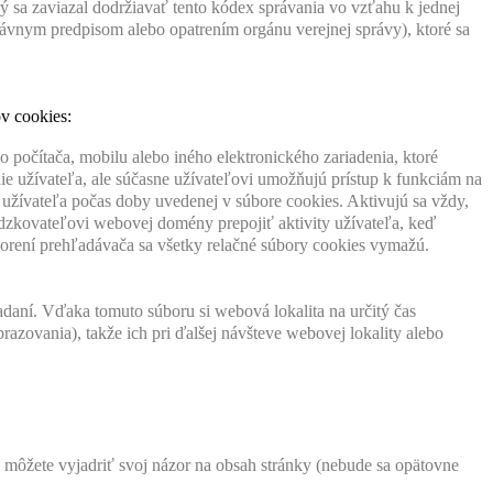
 sa zaviazal dodržiavať tento kódex správania vo vzťahu k jednej
vnym predpisom alebo opatrením orgánu verejnej správy), ktoré sa
v cookies:
 počítača, mobilu alebo iného elektronického zariadenia, ktoré
 užívateľa, ale súčasne užívateľovi umožňujú prístup k funkciám na
í užívateľa počas doby uvedenej v súbore cookies. Aktivujú sa vždy,
dzkovateľovi webovej domény prepojiť aktivity užívateľa, keď
vorení prehľadávača sa všetky relačné súbory cookies vymažú.
adaní. Vďaka tomuto súboru si webová lokalita na určitý čas
azovania), takže ich pri ďalšej návšteve webovej lokality alebo
 môžete vyjadriť svoj názor na obsah stránky (nebude sa opätovne