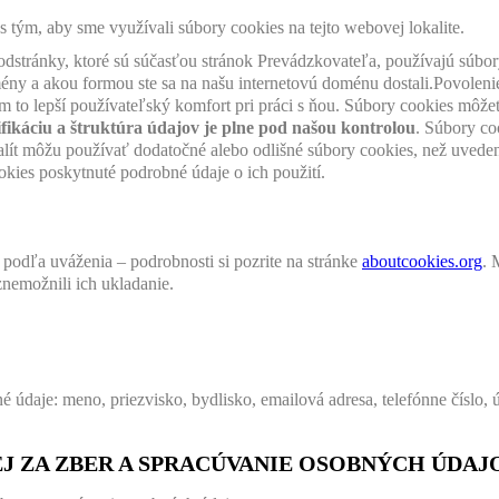
i) s tým, aby sme využívali súbory cookies na tejto webovej lokalite.
dstránky, ktoré sú súčasťou stránok Prevádzkovateľa, používajú súbory
ény a akou formou ste sa na našu internetovú doménu dostali.Povolenie
ám to lepší používateľský komfort pri práci s ňou. Súbory cookies mô
fikáciu a štruktúra údajov je plne pod našou kontrolou
. Súbory co
okalít môžu používať dodatočné alebo odlišné súbory cookies, než uved
kies poskytnuté podrobné údaje o ich použití.
ť
podľa uváženia – podrobnosti si pozrite na stránke
aboutcookies.org
. 
znemožnili ich ukladanie.
 údaje: meno, priezvisko, bydlisko, emailová adresa, telefónne číslo, ú
 ZA ZBER A SPRACÚVANIE OSOBNÝCH ÚDAJ