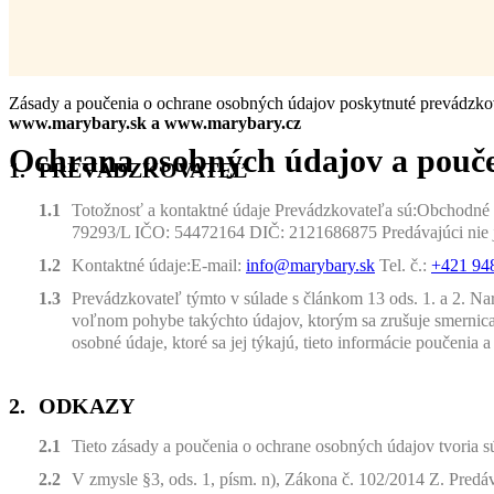
Zásady a poučenia o ochrane osobných údajov poskytnuté prevádzkov
www.marybary.sk a www.marybary.cz
Ochrana osobných údajov a pouče
PREVÁDZKOVATEĽ
Totožnosť a kontaktné údaje Prevádzkovateľa sú:Obchodné m
79293/L IČO: 54472164 DIČ: 2121686875 Predávajúci nie j
Kontaktné údaje:E-mail:
info@marybary.sk
Tel. č.:
+421 948
Prevádzkovateľ týmto v súlade s článkom 13 ods. 1. a 2. N
voľnom pohybe takýchto údajov, ktorým sa zrušuje smernica 
osobné údaje, ktoré sa jej týkajú, tieto informácie poučenia a
ODKAZY
Tieto zásady a poučenia o ochrane osobných údajov tvori
V zmysle §3, ods. 1, písm. n), Zákona č. 102/2014 Z. Predáva