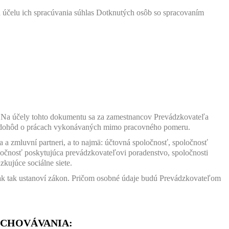
 účelu ich spracúvania súhlas Dotknutých osôb so spracovaním
. Na účely tohto dokumentu sa za zamestnancov Prevádzkovateľa
bo dohôd o prácach vykonávaných mimo pracovného pomeru.
 a zmluvní partneri, a to najmä: účtovná spoločnosť, spoločnosť
ločnosť poskytujúca prevádzkovateľovi poradenstvo, spoločnosti
kujúce sociálne siete.
, ak tak ustanoví zákon. Pričom osobné údaje budú Prevádzkovateľom
UCHOVÁVANIA: