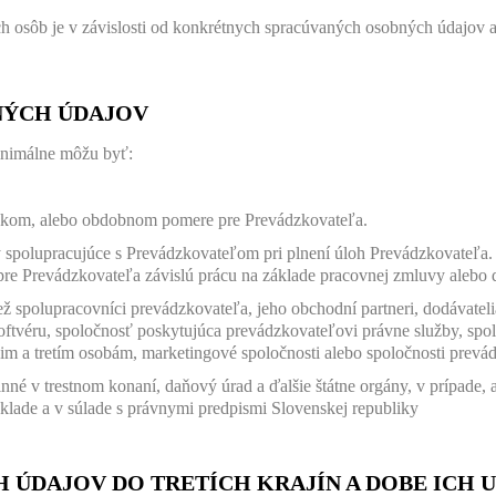
osôb je v závislosti od konkrétnych spracúvaných osobných údajov a
NÝCH ÚDAJOV
inimálne môžu byť:
ckom, alebo obdobnom pomere pre Prevádzkovateľa.
y spolupracujúce s Prevádzkovateľom pri plnení úloh Prevádzkovateľa
pre Prevádzkovateľa závislú prácu na základe pracovnej zmluvy ale
spolupracovníci prevádzkovateľa, jeho obchodní partneri, dodávatelia
softvéru, spoločnosť poskytujúca prevádzkovateľovi právne služby, spo
 a tretím osobám, marketingové spoločnosti alebo spoločnosti prevádz
nné v trestnom konaní, daňový úrad a ďalšie štátne orgány, v prípade
klade a v súlade s právnymi predpismi Slovenskej republiky
 ÚDAJOV DO TRETÍCH KRAJÍN A DOBE ICH 