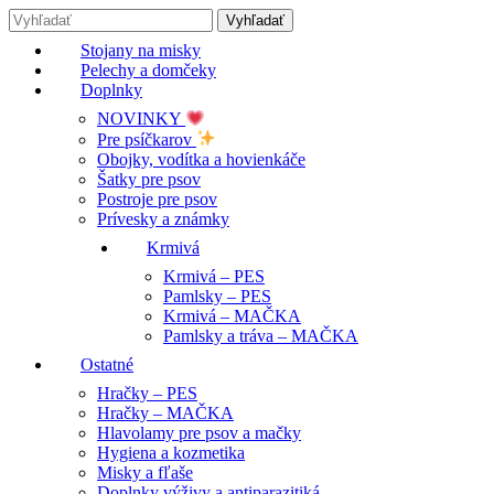
Stojany na misky
Pelechy a domčeky
Doplnky
NOVINKY
Pre psíčkarov
Obojky, vodítka a hovienkáče
Šatky pre psov
Postroje pre psov
Prívesky a známky
Krmivá
Krmivá – PES
Pamlsky – PES
Krmivá – MAČKA
Pamlsky a tráva – MAČKA
Ostatné
Hračky – PES
Hračky – MAČKA
Hlavolamy pre psov a mačky
Hygiena a kozmetika
Misky a fľaše
Doplnky výživy a antiparazitiká