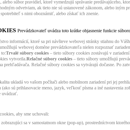
alebo súbor pravidiel, ktoré vymedzujú správanie predávajúceho, ktorý
odným odvetviam, ak tieto nie sú ustanovené zákonom, alebo iným prá
spotrebiteľ s nimi oboznámiť, alebo získať ich znenie.
OKIES
Prevádzkovateľ uvádza toto krátke objasnenie funkcie súboro
tvo informácií, ktoré sa pri návšteve webovej stránky stiahnu do Vášho
možňujú webovej doméne prevádzkovateľa nielen rozpoznať zariadenie
 to:
Trvalé súbory cookies
– tieto súbory cookies zostávajú v zariaden
ies vytvorila.
Relačné súbory cookies
– tieto súbory umožňujú prevá
kna prehľadávača. Relačné súbory cookies sa vytvárajú dočasne. Po zat
alita ukladá vo vašom počítači alebo mobilnom zariadení pri jej prehli
(ako sú prihlasovacie meno, jazyk, veľkosť písma a iné nastavenia zobr
e uvádzať.
cookies, aby sme uchovali:
m zobrazujúci sa v samostatnom okne (pop-up), prostredníctvom ktorého