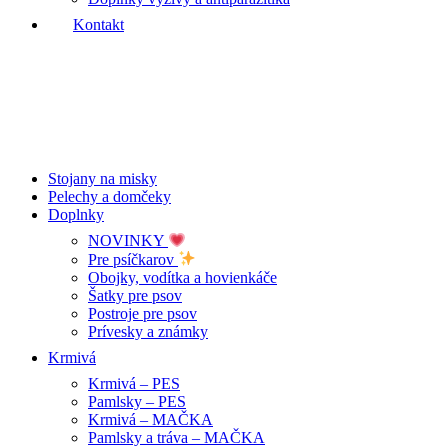
Kontakt
Stojany na misky
Pelechy a domčeky
Doplnky
NOVINKY
Pre psíčkarov
Obojky, vodítka a hovienkáče
Šatky pre psov
Postroje pre psov
Prívesky a známky
Krmivá
Krmivá – PES
Pamlsky – PES
Krmivá – MAČKA
Pamlsky a tráva – MAČKA