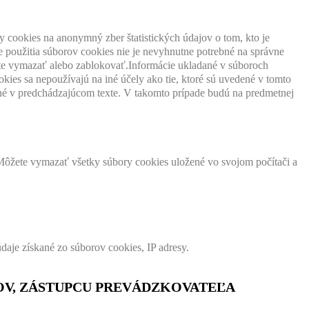
 cookies na anonymný zber štatistických údajov o tom, kto je
 použitia súborov cookies nie je nevyhnutne potrebné na správne
žete vymazať alebo zablokovať.Informácie ukladané v súboroch
okies sa nepoužívajú na iné účely ako tie, ktoré sú uvedené v tomto
ené v predchádzajúcom texte. V takomto prípade budú na predmetnej
Môžete vymazať všetky súbory cookies uložené vo svojom počítači a
daje získané zo súborov cookies, IP adresy.
OV, ZÁSTUPCU PREVÁDZKOVATEĽA