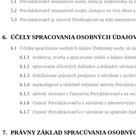
Prevádzkovateľ neustanovil osobu, ktorá je zodpovedná za 
Prevádzkovateľ neustanovil svojho zástupcu vo veci zberu 
Prevádzkovateľ je zároveň Predávajúcim na tejto internetovej
ÚČELY SPRACOVANIA OSOBNÝCH ÚDAJO
Účelmi spracúvania osobných údajov Dotknutej osoby sú na
evidencia, tvorba a spracovanie zmlúv a údajov klien
spracovanie účtovných dokladov a dokladov súvisiac
dodržiavanie právnych predpisov v súvislosti s archi
marketingové a obdobné reklamné aktivity Prevádzko
aktivity súvisiace s činnosťou Prevádzkovateľa na soci
činnosť Prevádzkovateľa v súvislosti s internetovými
činnosť Prevádzkovateľa v súvislosti so splnením žia
PRÁVNY ZÁKLAD SPRACÚVANIA OSOBNÝ