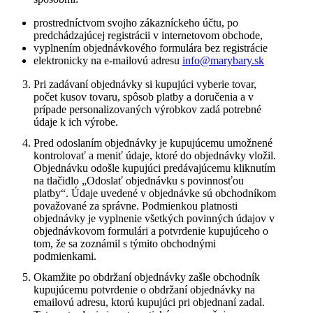
prostredníctvom svojho zákazníckeho účtu, po
predchádzajúcej registrácii v internetovom obchode,
vyplnením objednávkového formulára bez registrácie
elektronicky na e-mailovú adresu
info@marybary.sk
Pri zadávaní objednávky si kupujúci vyberie tovar,
počet kusov tovaru, spôsob platby a doručenia a v
prípade personalizovaných výrobkov zadá potrebné
údaje k ich výrobe.
Pred odoslaním objednávky je kupujúcemu umožnené
kontrolovať a meniť údaje, ktoré do objednávky vložil.
Objednávku odošle kupujúci predávajúcemu kliknutím
na tlačidlo „Odoslať objednávku s povinnosťou
platby“. Údaje uvedené v objednávke sú obchodníkom
považované za správne. Podmienkou platnosti
objednávky je vyplnenie všetkých povinných údajov v
objednávkovom formulári a potvrdenie kupujúceho o
tom, že sa zoznámil s týmito obchodnými
podmienkami.
Okamžite po obdržaní objednávky zašle obchodník
kupujúcemu potvrdenie o obdržaní objednávky na
emailovú adresu, ktorú kupujúci pri objednaní zadal.