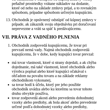
peňažné prostriedky vrátane nákladov na dodanie,
ktoré od neho na základe zmluvy prijal, a to rovnakým
spôsobom, prípadne spôsobom určeným kupujúcim.
Obchodník je oprávnený odstúpiť od kúpnej zmluvy v
prípade, ak zákazník svoju objednávku pri doručovaní
neprevezme a vráti sa späť k predávajúcemu.
VII. PRÁVA Z VADNÉHO PLNENIA
Obchodník zodpovedá kupujúcemu, že tovar pri
prevzatí nemá vady. Najmä obchodník zodpovedá
kupujúcemu, že v dobe, kedy kupujúci tovar prevzal:
má tovar vlastnosti, ktoré si strany dojedali, a ak chýba
dojednanie, má také vlastnosti, ktoré obchodník alebo
výrobca popísal alebo ktoré kupujúci očakával s
ohľadom na povahu tovaru a na základe reklamy
obchodníkom vykonanej,
sa tovar hodí k účelu, ktorý pre jeho použitie
obchodník uvádza alebo ku ktorému sa tovar tohoto
druhu obvykle používa,
tovar zodpovedá akosti alebo prevedeniu dohodnutej
vzorky alebo predlohy, ak bola akosť alebo prevedenie
určené podľa dohodnutej vzorky alebo predlohy,