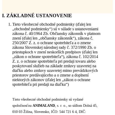
I. ZÁKLADNÉ USTANOVENIE
Tieto všeobecné obchodné podmienky (ďalej len
„obchodné podmienky“) sú v súlade s ustanoveniami
zákona č. 40/1964 Zb. Občiansky zákonník v platnom
znení (ďalej len „občiansky zákonník“), zákona č.
250/2007 Z. z. o ochrane spotrebiteľa a o zmene
zákona Slovenskej národnej rady č. 372/1990 Zb. o
priestupkoch v znení neskorších predpisov (ďalej len
„zákon o ochrane spotrebiteľa“), zákona č. 102/2014
Z. z. o ochrane spotrebiteľa pri predaji tovaru alebo
poskytovaní služieb na základe zmluvy uzavretej na
diaľku alebo zmluvy uzavretej mimo prevádzkových
priestorov predávajúceho a o zmene a doplnení
niektorých zákonov (ďalej len „zákon o ochrane
spotrebiteľa pri predaji na diaľku“)
Tieto všeobecné obchodné podmienky sú vydané
spoločnosťou
ANIMALAND
, s. r. o., so sídlom Dolná 45,
010 03 Žilina, Slovensko, IČO: 544 721 6 4, DIČ: