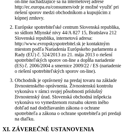
on-line nachádzajúce sa na internetovej adrese
http://ec.europa.eu/consumers/odr je možné využiť pri
riešení sporov medzi obchodníkom a kupujúcim z
kúpnej zmluvy.
Európske spotrebiteľské centrum Slovenská republika,
so sídlom Mlynské nivy 44/A 827 15, Bratislava 212
Slovenská republika, internetová adresa:
http://www.evropskyspotrebitel.sk je kontaktným
miestom podľa Nariadenia Európskeho parlamentu a
Rady (EÚ) č. 524/2013 zo 21. mája 2013 o riešení
spotrebiteľských sporov on-line a dopĺňa nariadenie
(ES) č. 2006/2004 a smernice 2009/22 / ES (nariadenie
o riešení spotrebiteľských sporov on-line).
Obchodník je oprávnený na predaj tovaru na základe
živnostenského oprávnenia. Živnostenskú kontrolu
vykonáva v rámci svojej pôsobnosti príslušný
živnostenský úrad. Slovenská obchodná inšpekcia
vykonáva vo vymedzenom rozsahu okrem iného
dohľad nad dodržiavaním zákona o ochrane
spotrebiteľa a zákona o ochrane spotrebiteľa pri predaji
na diaľku.
XI. ZÁVEREČNÉ USTANOVENIA