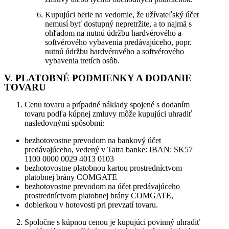
Kupujúci berie na vedomie, že užívateľský účet
nemusí byť dostupný nepretržite, a to najmä s
ohľadom na nutnú údržbu hardvérového a
softvérového vybavenia predávajúceho, popr.
nutnú údržbu hardvérového a softvérového
vybavenia tretích osôb.
V. PLATOBNÉ PODMIENKY A DODANIE
TOVARU
Cenu tovaru a prípadné náklady spojené s dodaním
tovaru podľa kúpnej zmluvy môže kupujúci uhradiť
nasledovnými spôsobmi:
bezhotovostne prevodom na bankový účet
predávajúceho, vedený v Tatra banke: IBAN: SK57
1100 0000 0029 4013 0103
bezhotovostne platobnou kartou prostredníctvom
platobnej brány COMGATE
bezhotovostne prevodom na účet predávajúceho
prostredníctvom platobnej brány COMGATE,
dobierkou v hotovosti pri prevzatí tovaru.
Spoločne s kúpnou cenou je kupujúci povinný uhradiť