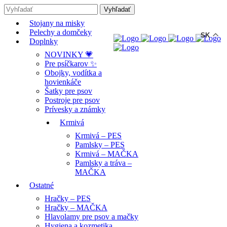
-12% ZĽAVA s kódom "LETO12" ☀️
🐾🐶
Stojany na misky
Pelechy a domčeky
SK
Doplnky
NOVINKY 💗
Pre psíčkarov ✨
Obojky, vodítka a
hovienkáče
Šatky pre psov
Postroje pre psov
Prívesky a známky
Krmivá
Krmivá – PES
Pamlsky – PES
Krmivá – MAČKA
Pamlsky a tráva –
MAČKA
Ostatné
Hračky – PES
Hračky – MAČKA
Hlavolamy pre psov a mačky
Hygiena a kozmetika