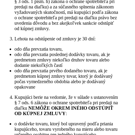
§ 3 ods. 1 písm. h) zákona o ochrane spotrebiteľa pri
predaji na diaľku) a za súčasného splnenia zákonom
vyžadovaných skutočností, má kupujúci podľa zákona
o ochrane spotrebiteľa pri predaji na diaľku právo bez
uvedenia dôvodu a bez akejkoľvek sankcie odstúpiť
od kúpnej zmluvy.
Lehota na odstúpenie od zmluvy je 30 dní:
odo dňa prevzatia tovaru,
odo dňa prevzatia poslednej dodávky tovaru, ak je
predmetom zmluvy niekoľko druhov tovaru alebo
dodanie niekoľkých častí
odo dňa prevzatia prvého dodaného tovaru, ak je
predmetom kúpnej zmluvy tovar, ktorý je dodávaný
počas vymedzeného obdobia alebo je dodávaný
opakovane
Kupujúci berie na vedomie, že v súlade s ustanovením
§ 7 ods. 6 zákona o ochrane spotrebiteľa pri predaji na
diaľku
NEMÔŽE OKREM INÉHO ODSTÚPIŤ
OD KÚPNEJ ZMLUVY
:
o dodávke tovaru, ktorý bol upravený podľa priania
kupujúceho, tovaru vyrobeného na mieru alebo tovaru
určeného osobitne pre jedného kupujúceho