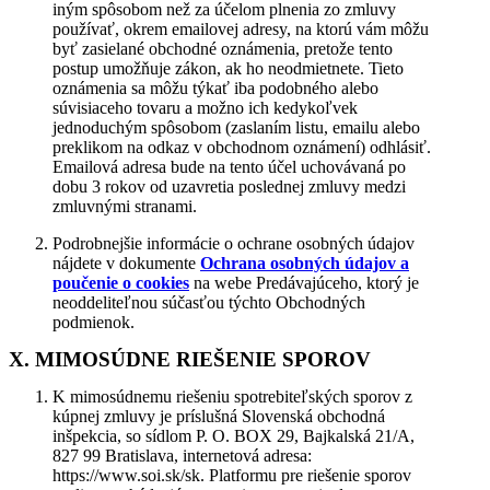
iným spôsobom než za účelom plnenia zo zmluvy
používať, okrem emailovej adresy, na ktorú vám môžu
byť zasielané obchodné oznámenia, pretože tento
postup umožňuje zákon, ak ho neodmietnete. Tieto
oznámenia sa môžu týkať iba podobného alebo
súvisiaceho tovaru a možno ich kedykoľvek
jednoduchým spôsobom (zaslaním listu, emailu alebo
preklikom na odkaz v obchodnom oznámení) odhlásiť.
Emailová adresa bude na tento účel uchovávaná po
dobu 3 rokov od uzavretia poslednej zmluvy medzi
zmluvnými stranami.
Podrobnejšie informácie o ochrane osobných údajov
nájdete v dokumente
Ochrana osobných údajov a
poučenie o cookies
na webe Predávajúceho, ktorý je
neoddeliteľnou súčasťou týchto Obchodných
podmienok.
X. MIMOSÚDNE RIEŠENIE SPOROV
K mimosúdnemu riešeniu spotrebiteľských sporov z
kúpnej zmluvy je príslušná Slovenská obchodná
inšpekcia, so sídlom P. O. BOX 29, Bajkalská 21/A,
827 99 Bratislava, internetová adresa:
https://www.soi.sk/sk. Platformu pre riešenie sporov