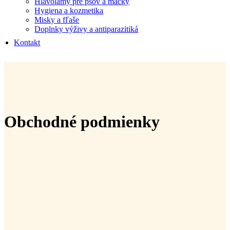
Hlavolamy pre psov a mačky
Hygiena a kozmetika
Misky a fľaše
Doplnky výživy a antiparazitiká
Kontakt
Obchodné podmienky