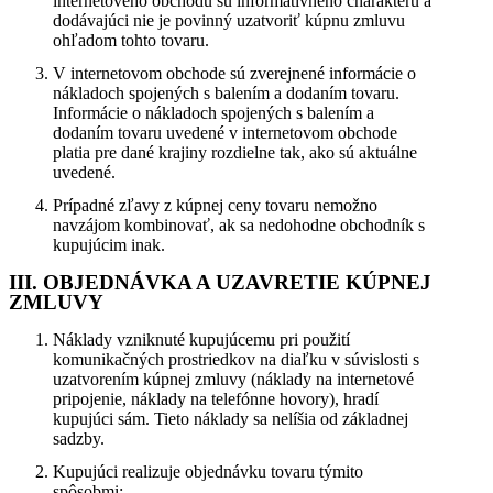
internetového obchodu sú informatívneho charakteru a
dodávajúci nie je povinný uzatvoriť kúpnu zmluvu
ohľadom tohto tovaru.
V internetovom obchode sú zverejnené informácie o
nákladoch spojených s balením a dodaním tovaru.
Informácie o nákladoch spojených s balením a
dodaním tovaru uvedené v internetovom obchode
platia pre dané krajiny rozdielne tak, ako sú aktuálne
uvedené.
Prípadné zľavy z kúpnej ceny tovaru nemožno
navzájom kombinovať, ak sa nedohodne obchodník s
kupujúcim inak.
III. OBJEDNÁVKA A UZAVRETIE KÚPNEJ
ZMLUVY
Náklady vzniknuté kupujúcemu pri použití
komunikačných prostriedkov na diaľku v súvislosti s
uzatvorením kúpnej zmluvy (náklady na internetové
pripojenie, náklady na telefónne hovory), hradí
kupujúci sám. Tieto náklady sa nelíšia od základnej
sadzby.
Kupujúci realizuje objednávku tovaru týmito
spôsobmi: