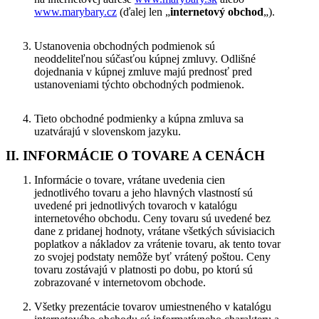
www.marybary.cz
(ďalej len „
internetový obchod
„).
Ustanovenia obchodných podmienok sú
neoddeliteľnou súčasťou kúpnej zmluvy. Odlišné
dojednania v kúpnej zmluve majú prednosť pred
ustanoveniami týchto obchodných podmienok.
Tieto obchodné podmienky a kúpna zmluva sa
uzatvárajú v slovenskom jazyku.
II. INFORMÁCIE O TOVARE A CENÁCH
Informácie o tovare, vrátane uvedenia cien
jednotlivého tovaru a jeho hlavných vlastností sú
uvedené pri jednotlivých tovaroch v katalógu
internetového obchodu. Ceny tovaru sú uvedené bez
dane z pridanej hodnoty, vrátane všetkých súvisiacich
poplatkov a nákladov za vrátenie tovaru, ak tento tovar
zo svojej podstaty nemôže byť vrátený poštou. Ceny
tovaru zostávajú v platnosti po dobu, po ktorú sú
zobrazované v internetovom obchode.
Všetky prezentácie tovarov umiestneného v katalógu