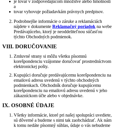
je tovar v zodpovedajúcom množstve alebo hmotnosti
a
tovar vyhovuje požiadavkám právnych predpisov.
Podrobnejšie informácie o záruke a reklamáciách
nájdete v dokumente
Reklamačný poriadok
na webe
Predávajúceho, ktorý je neoddeliteľnou súčasťou
týchto Obchodných podmienok.
VIII. DORUČOVANIE
Zmluvné strany si môžu všetku písomnú
korešpondenciu vzájomne doručovať prostredníctvom
elektronickej pošty.
Kupujúci doručuje predávajúcemu korešpondenciu na
emailovú adresu uvedenú v týchto obchodných
podmienkach. Obchodník doručuje kupujúcemu
korešpondenciu na emailovú adresu uvedenú v jeho
zákazníckom účte alebo v objednávke.
IX. OSOBNÉ ÚDAJE
Všetky informácie, ktoré pri našej spolupráci uvediete,
sú dôverné a budeme s nimi tak zaobchádzať. Ak nám
k tomu nedáte písomný súhlas, údaje o vás nebudeme