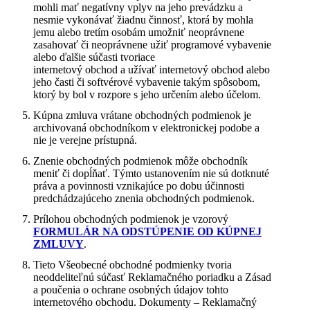
mohli mať negatívny vplyv na jeho prevádzku a
nesmie vykonávať žiadnu činnosť, ktorá by mohla
jemu alebo tretím osobám umožniť neoprávnene
zasahovať či neoprávnene užiť programové vybavenie
alebo ďalšie súčasti tvoriace
internetový obchod a užívať internetový obchod alebo
jeho časti či softvérové vybavenie takým spôsobom,
ktorý by bol v rozpore s jeho určením alebo účelom.
Kúpna zmluva vrátane obchodných podmienok je
archivovaná obchodníkom v elektronickej podobe a
nie je verejne prístupná.
Znenie obchodných podmienok môže obchodník
meniť či dopĺňať. Týmto ustanovením nie sú dotknuté
práva a povinnosti vznikajúce po dobu účinnosti
predchádzajúceho znenia obchodných podmienok.
Prílohou obchodných podmienok je vzorový
FORMULÁR NA ODSTÚPENIE OD KÚPNEJ
ZMLUVY
.
Tieto Všeobecné obchodné podmienky tvoria
neoddeliteľnú súčasť Reklamačného poriadku a Zásad
a poučenia o ochrane osobných údajov tohto
internetového obchodu. Dokumenty – Reklamačný