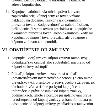
faktúru. Daňový doklad je odoslaný na emailovú
adresu kupujúceho.
Kupujúci nadobúda vlastnícke právo k tovaru
zaplatením celej kúpnej ceny za tovar, vrátane
nákladov na dodanie, najskôr však okamihom
prevzatia tovaru. Zodpovednosť za náhodnú skazu,
poškodenie, či stratu tovaru prechádza na kupujúceho
okamihom prevzatia tovaru alebo okamihom, kedy mal
kupujúci povinnosť tovar prevziať, ale v rozpore s
kúpnou zmluvou tak neurobil.
VI. ODSTÚPENIE OD ZMLUVY
Kupujúci, ktorý uzavrel kúpnu zmluvu mimo svoju
podnikateľskú činnosť ako spotrebiteľ, má právo od
kúpnej zmluvy odstúpiť.
Pokiaľ je kúpna zmluva uzatvorená na diaľku
(prostredníctvom internetového obchodu) alebo mimo
prevádzkových priestorov predávajúceho a zároveň, ak
obchodník včas a riadne poskytol kupujúcemu
informácie o práve odstúpiť od kúpnej zmluvy,
podmienkach, lehote a postupe pri uplatňovaní práva
na odstúpenie od kúpnej zmluvy vrátane formulára na
odstúpenie od kúpnej zmluvy (v súlade s ustanovením