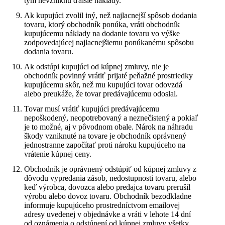
tým nevzniknú ďalšie náklady.
Ak kupujúci zvolil iný, než najlacnejší spôsob dodania
tovaru, ktorý obchodník ponúka, vráti obchodník
kupujúcemu náklady na dodanie tovaru vo výške
zodpovedajúcej najlacnejšiemu ponúkanému spôsobu
dodania tovaru.
Ak odstúpi kupujúci od kúpnej zmluvy, nie je
obchodník povinný vrátiť prijaté peňažné prostriedky
kupujúcemu skôr, než mu kupujúci tovar odovzdá
alebo preukáže, že tovar predávajúcemu odoslal.
Tovar musí vrátiť kupujúci predávajúcemu
nepoškodený, neopotrebovaný a neznečistený a pokiaľ
je to možné, aj v pôvodnom obale. Nárok na náhradu
škody vzniknuté na tovare je obchodník oprávnený
jednostranne započítať proti nároku kupujúceho na
vrátenie kúpnej ceny.
Obchodník je oprávnený odstúpiť od kúpnej zmluvy z
dôvodu vypredania zásob, nedostupnosti tovaru, alebo
keď výrobca, dovozca alebo predajca tovaru prerušil
výrobu alebo dovoz tovaru. Obchodník bezodkladne
informuje kupujúceho prostredníctvom emailovej
adresy uvedenej v objednávke a vráti v lehote 14 dní
od oznámenia o odstúpení od kúpnej zmluvy všetky