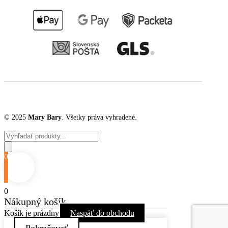
© 2025
Mary Bary
. Všetky práva vyhradené.
Products
search
0
0
Nákupný košík
Košík je prázdny
Naspäť do obchodu
Pokračovať