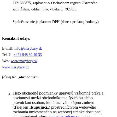
2121686875, zapísanou v Obchodnom registri Okresného
súdu Žilina, oddiel: Sro, vložka č. 79293/L
Spoločnosť nie je platcom DPH (dane z pridanej hodnoty).
Kontaktné údaje:
E-mail:
info@marybary.sk
Tel. č.:
+421 948 30 40 33
Web:
www.marybary.sk
www.marybary.cz
(ďalej len „
obchodník
“)
Tieto obchodné podmienky upravujú vzájomné práva a
povinnosti medzi obchodníkom a fyzickou alebo
právnickou osobou, ktorá uzatvára kúpnu zmluvu
(ďalej len „
kupujúci
„) prostredníctvom webového
rozhrania umiestneného na webovej stránke dostupnej
na internetovej adrese
www.marybary.sk
alebo