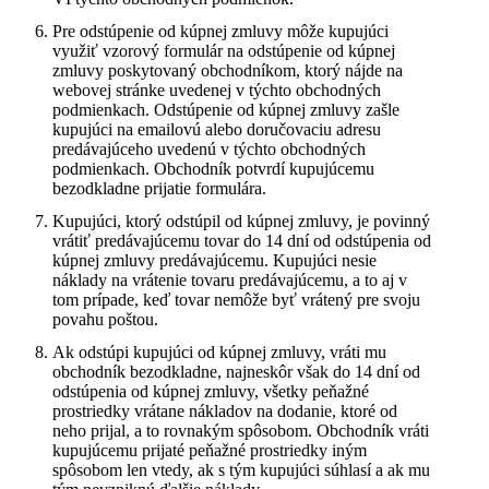
Pre odstúpenie od kúpnej zmluvy môže kupujúci
využiť vzorový formulár na odstúpenie od kúpnej
zmluvy poskytovaný obchodníkom, ktorý nájde na
webovej stránke uvedenej v týchto obchodných
podmienkach. Odstúpenie od kúpnej zmluvy zašle
kupujúci na emailovú alebo doručovaciu adresu
predávajúceho uvedenú v týchto obchodných
podmienkach. Obchodník potvrdí kupujúcemu
bezodkladne prijatie formulára.
Kupujúci, ktorý odstúpil od kúpnej zmluvy, je povinný
vrátiť predávajúcemu tovar do 14 dní od odstúpenia od
kúpnej zmluvy predávajúcemu. Kupujúci nesie
náklady na vrátenie tovaru predávajúcemu, a to aj v
tom prípade, keď tovar nemôže byť vrátený pre svoju
povahu poštou.
Ak odstúpi kupujúci od kúpnej zmluvy, vráti mu
obchodník bezodkladne, najneskôr však do 14 dní od
odstúpenia od kúpnej zmluvy, všetky peňažné
prostriedky vrátane nákladov na dodanie, ktoré od
neho prijal, a to rovnakým spôsobom. Obchodník vráti
kupujúcemu prijaté peňažné prostriedky iným
spôsobom len vtedy, ak s tým kupujúci súhlasí a ak mu