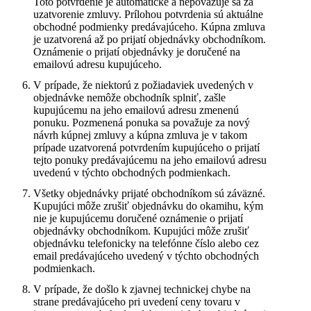
Toto potvrdenie je automatické a nepovažuje sa za
uzatvorenie zmluvy. Prílohou potvrdenia sú aktuálne
obchodné podmienky predávajúceho. Kúpna zmluva
je uzatvorená až po prijatí objednávky obchodníkom.
Oznámenie o prijatí objednávky je doručené na
emailovú adresu kupujúceho.
V prípade, že niektorú z požiadaviek uvedených v
objednávke nemôže obchodník splniť, zašle
kupujúcemu na jeho emailovú adresu zmenenú
ponuku. Pozmenená ponuka sa považuje za nový
návrh kúpnej zmluvy a kúpna zmluva je v takom
prípade uzatvorená potvrdením kupujúceho o prijatí
tejto ponuky predávajúcemu na jeho emailovú adresu
uvedenú v týchto obchodných podmienkach.
Všetky objednávky prijaté obchodníkom sú záväzné.
Kupujúci môže zrušiť objednávku do okamihu, kým
nie je kupujúcemu doručené oznámenie o prijatí
objednávky obchodníkom. Kupujúci môže zrušiť
objednávku telefonicky na telefónne číslo alebo cez
email predávajúceho uvedený v týchto obchodných
podmienkach.
V prípade, že došlo k zjavnej technickej chybe na
strane predávajúceho pri uvedení ceny tovaru v