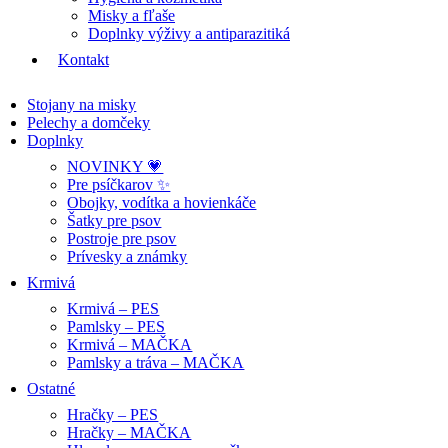
Misky a fľaše
Doplnky výživy a antiparazitiká
Kontakt
Stojany na misky
Pelechy a domčeky
Doplnky
NOVINKY 💗
Pre psíčkarov ✨
Obojky, vodítka a hovienkáče
Šatky pre psov
Postroje pre psov
Prívesky a známky
Krmivá
Krmivá – PES
Pamlsky – PES
Krmivá – MAČKA
Pamlsky a tráva – MAČKA
Ostatné
Hračky – PES
Hračky – MAČKA