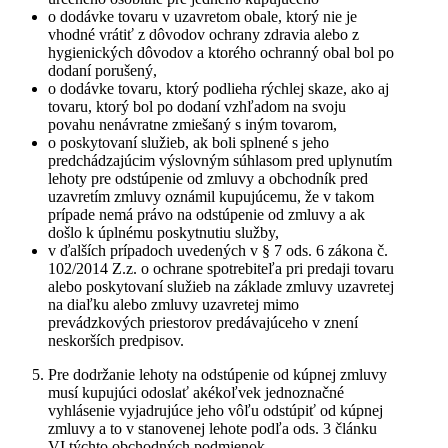
o dodávke tovaru v uzavretom obale, ktorý nie je
vhodné vrátiť z dôvodov ochrany zdravia alebo z
hygienických dôvodov a ktorého ochranný obal bol po
dodaní porušený,
o dodávke tovaru, ktorý podlieha rýchlej skaze, ako aj
tovaru, ktorý bol po dodaní vzhľadom na svoju
povahu nenávratne zmiešaný s iným tovarom,
o poskytovaní služieb, ak boli splnené s jeho
predchádzajúcim výslovným súhlasom pred uplynutím
lehoty pre odstúpenie od zmluvy a obchodník pred
uzavretím zmluvy oznámil kupujúcemu, že v takom
prípade nemá právo na odstúpenie od zmluvy a ak
došlo k úplnému poskytnutiu služby,
v ďalších prípadoch uvedených v § 7 ods. 6 zákona č.
102/2014 Z.z. o ochrane spotrebiteľa pri predaji tovaru
alebo poskytovaní služieb na základe zmluvy uzavretej
na diaľku alebo zmluvy uzavretej mimo
prevádzkových priestorov predávajúceho v znení
neskorších predpisov.
Pre dodržanie lehoty na odstúpenie od kúpnej zmluvy
musí kupujúci odoslať akékoľvek jednoznačné
vyhlásenie vyjadrujúce jeho vôľu odstúpiť od kúpnej
zmluvy a to v stanovenej lehote podľa ods. 3 článku
VI týchto obchodných podmienok.