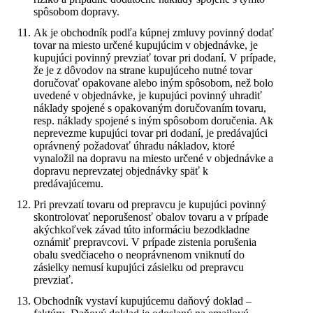
spôsobom dopravy.
Ak je obchodník podľa kúpnej zmluvy povinný dodať
tovar na miesto určené kupujúcim v objednávke, je
kupujúci povinný prevziať tovar pri dodaní. V prípade,
že je z dôvodov na strane kupujúceho nutné tovar
doručovať opakovane alebo iným spôsobom, než bolo
uvedené v objednávke, je kupujúci povinný uhradiť
náklady spojené s opakovaným doručovaním tovaru,
resp. náklady spojené s iným spôsobom doručenia. Ak
neprevezme kupujúci tovar pri dodaní, je predávajúci
oprávnený požadovať úhradu nákladov, ktoré
vynaložil na dopravu na miesto určené v objednávke a
dopravu neprevzatej objednávky späť k
predávajúcemu.
Pri prevzatí tovaru od prepravcu je kupujúci povinný
skontrolovať neporušenosť obalov tovaru a v prípade
akýchkoľvek závad túto informáciu bezodkladne
oznámiť prepravcovi. V prípade zistenia porušenia
obalu svedčiaceho o neoprávnenom vniknutí do
zásielky nemusí kupujúci zásielku od prepravcu
prevziať.
Obchodník vystaví kupujúcemu daňový doklad –