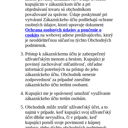
kupujúcim v zákazníckom účte a pri
objednávaní tovaru sú obchodníkom
považované za správne. Údaje poskytnuté pri
vytváraní Zákazníckeho účtu podliehajú ochrane
osobných údajov, ktorú upravuje dokument
Ochrana osobných údajov a poučenie o
cookies
na webovej adrese predávajúceho, ktorý
je neoddeliteľnou súčasťou týchto Obchodných
podmienok.
Prístup k zákazníckemu účtu je zabezpečený
užívateľským menom a heslom. Kupujúci je
povinný zachovávať mlčanlivosť, ohľadne
informácií potrebných na prístup do jeho
zákazníckeho účtu. Obchodník nenesie
zodpovednosť za prípadné zneužitie
zákazníckeho účtu tretími osobami.
Kupujúci nie je oprávnený umožniť využívanie
zákazníckeho účtu tretím osobám.
Obchodník môže zrušiť užívateľský účet, a to
najmä v prípade, keď kupujúci svoj užívateľský
účet dlhšie nevyužíva, či v prípade, keď
kupujúci poruší svoje povinnosti z kúpnej
zmluvy alebo týchto obchodných podmienok.