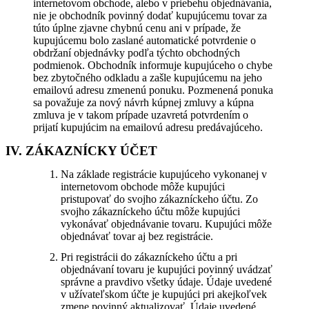
internetovom obchode, alebo v priebehu objednávania,
nie je obchodník povinný dodať kupujúcemu tovar za
túto úplne zjavne chybnú cenu ani v prípade, že
kupujúcemu bolo zaslané automatické potvrdenie o
obdržaní objednávky podľa týchto obchodných
podmienok. Obchodník informuje kupujúceho o chybe
bez zbytočného odkladu a zašle kupujúcemu na jeho
emailovú adresu zmenenú ponuku. Pozmenená ponuka
sa považuje za nový návrh kúpnej zmluvy a kúpna
zmluva je v takom prípade uzavretá potvrdením o
prijatí kupujúcim na emailovú adresu predávajúceho.
IV. ZÁKAZNÍCKY ÚČET
Na základe registrácie kupujúceho vykonanej v
internetovom obchode môže kupujúci
pristupovať do svojho zákazníckeho účtu. Zo
svojho zákazníckeho účtu môže kupujúci
vykonávať objednávanie tovaru. Kupujúci môže
objednávať tovar aj bez registrácie.
Pri registrácii do zákazníckeho účtu a pri
objednávaní tovaru je kupujúci povinný uvádzať
správne a pravdivo všetky údaje. Údaje uvedené
v užívateľskom účte je kupujúci pri akejkoľvek
zmene povinný aktualizovať. Údaje uvedené