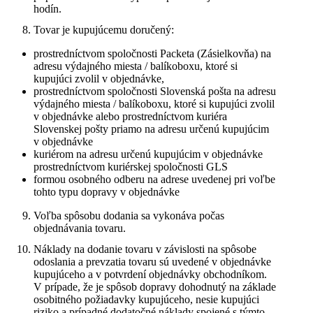
hodín.
Tovar je kupujúcemu doručený:
prostredníctvom spoločnosti Packeta (Zásielkovňa) na
adresu výdajného miesta / balíkoboxu, ktoré si
kupujúci zvolil v objednávke,
prostredníctvom spoločnosti Slovenská pošta na adresu
výdajného miesta / balíkoboxu, ktoré si kupujúci zvolil
v objednávke alebo prostredníctvom kuriéra
Slovenskej pošty priamo na adresu určenú kupujúcim
v objednávke
kuriérom na adresu určenú kupujúcim v objednávke
prostredníctvom kuriérskej spoločnosti GLS
formou osobného odberu na adrese uvedenej pri voľbe
tohto typu dopravy v objednávke
Voľba spôsobu dodania sa vykonáva počas
objednávania tovaru.
Náklady na dodanie tovaru v závislosti na spôsobe
odoslania a prevzatia tovaru sú uvedené v objednávke
kupujúceho a v potvrdení objednávky obchodníkom.
V prípade, že je spôsob dopravy dohodnutý na základe
osobitného požiadavky kupujúceho, nesie kupujúci
riziko a prípadné dodatočné náklady spojené s týmto