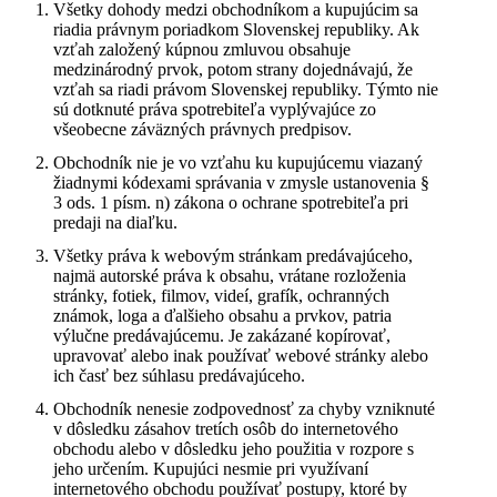
Všetky dohody medzi obchodníkom a kupujúcim sa
riadia právnym poriadkom Slovenskej republiky. Ak
vzťah založený kúpnou zmluvou obsahuje
medzinárodný prvok, potom strany dojednávajú, že
vzťah sa riadi právom Slovenskej republiky. Týmto nie
sú dotknuté práva spotrebiteľa vyplývajúce zo
všeobecne záväzných právnych predpisov.
Obchodník nie je vo vzťahu ku kupujúcemu viazaný
žiadnymi kódexami správania v zmysle ustanovenia §
3 ods. 1 písm. n) zákona o ochrane spotrebiteľa pri
predaji na diaľku.
Všetky práva k webovým stránkam predávajúceho,
najmä autorské práva k obsahu, vrátane rozloženia
stránky, fotiek, filmov, videí, grafík, ochranných
známok, loga a ďalšieho obsahu a prvkov, patria
výlučne predávajúcemu. Je zakázané kopírovať,
upravovať alebo inak používať webové stránky alebo
ich časť bez súhlasu predávajúceho.
Obchodník nenesie zodpovednosť za chyby vzniknuté
v dôsledku zásahov tretích osôb do internetového
obchodu alebo v dôsledku jeho použitia v rozpore s
jeho určením. Kupujúci nesmie pri využívaní
internetového obchodu používať postupy, ktoré by