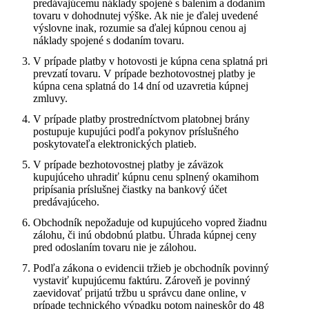
predávajúcemu náklady spojené s balením a dodaním
tovaru v dohodnutej výške. Ak nie je ďalej uvedené
výslovne inak, rozumie sa ďalej kúpnou cenou aj
náklady spojené s dodaním tovaru.
V prípade platby v hotovosti je kúpna cena splatná pri
prevzatí tovaru. V prípade bezhotovostnej platby je
kúpna cena splatná do 14 dní od uzavretia kúpnej
zmluvy.
V prípade platby prostredníctvom platobnej brány
postupuje kupujúci podľa pokynov príslušného
poskytovateľa elektronických platieb.
V prípade bezhotovostnej platby je záväzok
kupujúceho uhradiť kúpnu cenu splnený okamihom
pripísania príslušnej čiastky na bankový účet
predávajúceho.
Obchodník nepožaduje od kupujúceho vopred žiadnu
zálohu, či inú obdobnú platbu. Úhrada kúpnej ceny
pred odoslaním tovaru nie je zálohou.
Podľa zákona o evidencii tržieb je obchodník povinný
vystaviť kupujúcemu faktúru. Zároveň je povinný
zaevidovať prijatú tržbu u správcu dane online, v
prípade technického výpadku potom najneskôr do 48