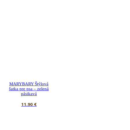
MARYBARY Štýlová
šatka pre psa – zelená
pásikavá
11.90
€