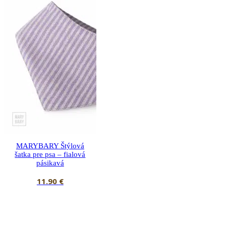
MARYBARY Štýlová
šatka pre psa – fialová
pásikavá
11.90
€