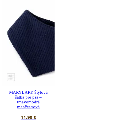
MARYBARY Štýlová
šatka pre psa –
tmavomodrá
menčestrová
11.90
€