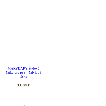
MARYBARY Štýlová
šatka pre psa – šalviová
láska
11.90
€