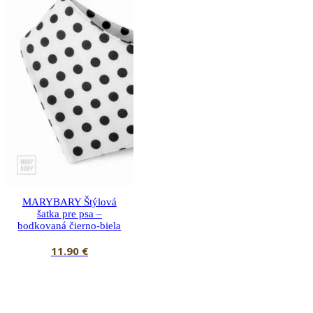
MARYBARY Štýlová
šatka pre psa –
bodkovaná čierno-biela
11.90
€