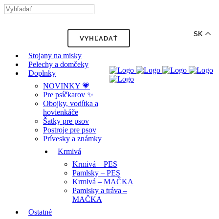
-12% ZĽAVA s kódom "LETO12" ☀️
🐾🐶
SK
Stojany na misky
Pelechy a domčeky
Doplnky
NOVINKY 💗
Pre psíčkarov ✨
Obojky, vodítka a
hovienkáče
Šatky pre psov
Postroje pre psov
Prívesky a známky
Krmivá
Krmivá – PES
Pamlsky – PES
Krmivá – MAČKA
Pamlsky a tráva –
MAČKA
Ostatné