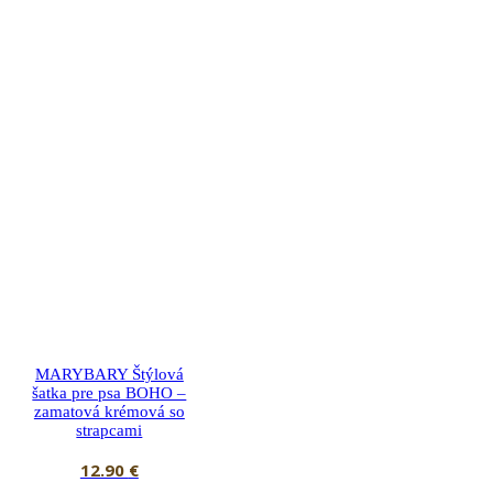
MARYBARY Štýlová
šatka pre psa BOHO –
zamatová krémová so
strapcami
12.90
€