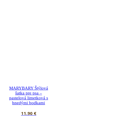
MARYBARY Štýlová
šatka pre psa –
pastelová limetková s
hnedými bodkami
11.90
€