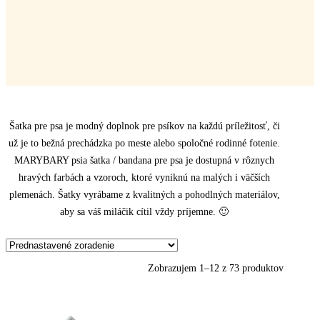
Šatka pre psa je modný doplnok pre psíkov na každú príležitosť, či
už je to bežná prechádzka po meste alebo spoločné rodinné fotenie.
MARYBARY psia šatka / bandana pre psa je dostupná v rôznych
hravých farbách a vzoroch, ktoré vyniknú na malých i väčších
plemenách. Šatky vyrábame z kvalitných a pohodlných materiálov,
aby sa váš miláčik cítil vždy príjemne. 🙂
Zobrazujem 1–12 z 73 produktov