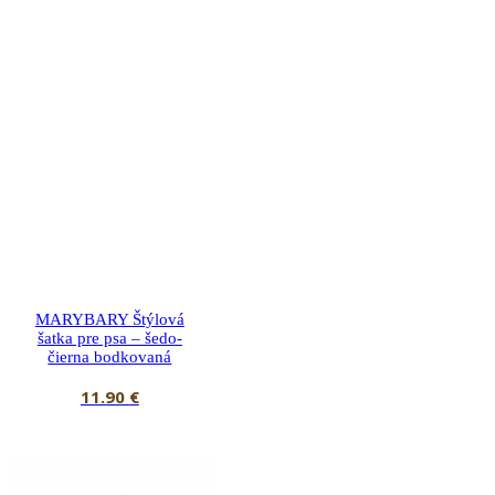
MARYBARY Štýlová
šatka pre psa – šedo-
čierna bodkovaná
11.90
€