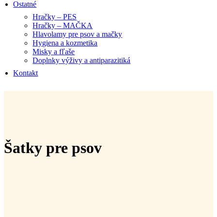
Ostatné
Hračky – PES
Hračky – MAČKA
Hlavolamy pre psov a mačky
Hygiena a kozmetika
Misky a fľaše
Doplnky výživy a antiparazitiká
Kontakt
Šatky pre psov