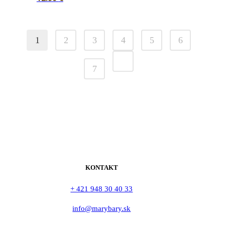
1
2
3
4
5
6
7
KONTAKT
+ 421 948 30 40 33
info@marybary.sk