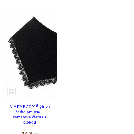
MARYBARY Štýlová
šatka pre psa –
zamatová čierna s
čipkou
12.90
€