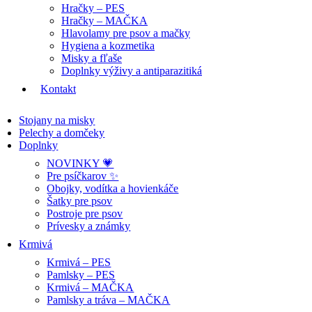
Hračky – PES
Hračky – MAČKA
Hlavolamy pre psov a mačky
Hygiena a kozmetika
Misky a fľaše
Doplnky výživy a antiparazitiká
Kontakt
Stojany na misky
Pelechy a domčeky
Doplnky
NOVINKY 💗
Pre psíčkarov ✨
Obojky, vodítka a hovienkáče
Šatky pre psov
Postroje pre psov
Prívesky a známky
Krmivá
Krmivá – PES
Pamlsky – PES
Krmivá – MAČKA
Pamlsky a tráva – MAČKA