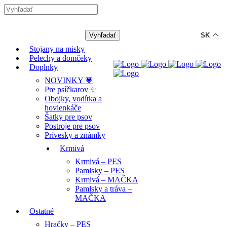
-12% ZĽAVA s kódom "LETO12" ☀️
🐾🐶
SK
Stojany na misky
Pelechy a domčeky
Doplnky
NOVINKY 💗
Pre psíčkarov ✨
Obojky, vodítka a
hovienkáče
Šatky pre psov
Postroje pre psov
Prívesky a známky
Krmivá
Krmivá – PES
Pamlsky – PES
Krmivá – MAČKA
Pamlsky a tráva –
MAČKA
Ostatné
Hračky – PES