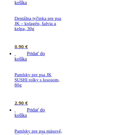
košíka
Dentálna tyčinka pre psa
JK – kolagén, šalvia a
kelpa, 30g
0.90
€
Pridať do
košíka
Pamlsky pre psa JK
SUSHI rolky s lososom,
80g
2.90
€
Pridať do
košíka
Pamlsky pre psa mäsové,