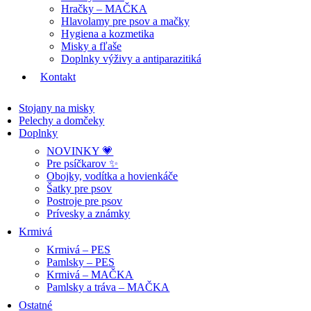
Hračky – MAČKA
Hlavolamy pre psov a mačky
Hygiena a kozmetika
Misky a fľaše
Doplnky výživy a antiparazitiká
Kontakt
Stojany na misky
Pelechy a domčeky
Doplnky
NOVINKY 💗
Pre psíčkarov ✨
Obojky, vodítka a hovienkáče
Šatky pre psov
Postroje pre psov
Prívesky a známky
Krmivá
Krmivá – PES
Pamlsky – PES
Krmivá – MAČKA
Pamlsky a tráva – MAČKA
Ostatné