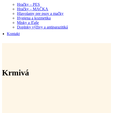
Hračky – PES
Hračky – MAČKA
Hlavolamy pre psov a mačky
Hygiena a kozmetika
Misky a fľaše
Doplnky výživy a antiparazitiká
Kontakt
Krmivá