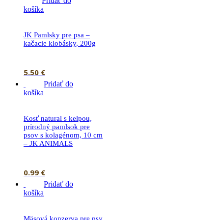
Pridať do
košíka
JK Pamlsky pre psa –
kačacie klobásky, 200g
5.50
€
Pridať do
košíka
Kosť natural s kelpou,
prírodný pamlsok pre
psov s kolagénom, 10 cm
– JK ANIMALS
0.99
€
Pridať do
košíka
Mäsová konzerva pre psy