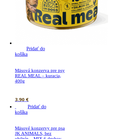
Pridať do
košíka
Mäsová konzerva pre psy
REAL MEAL – kuracia,
400g
3.90
€
Pridať do
košíka
Mäsové konzervy pre psa
JK ANIMALS, bez
obilnín – MIX 6 druhov