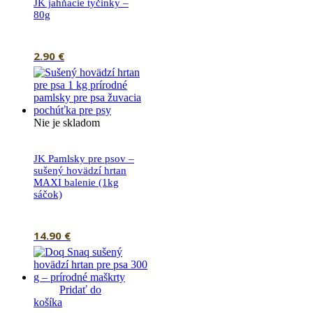
JK jahňacie tyčinky –
80g
2.90
€
Nie je skladom
JK Pamlsky pre psov –
sušený hovädzí hrtan
MAXI balenie (1kg
sáčok)
14.90
€
Pridať do
košíka