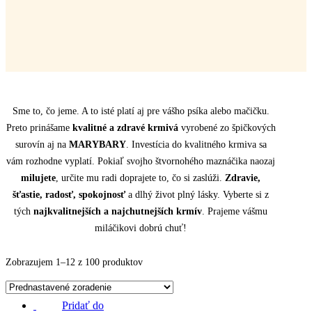
Sme to, čo jeme. A to isté platí aj pre vášho psíka alebo mačičku.
Preto prinášame
kvalitné a zdravé krmivá
vyrobené zo špičkových
surovín aj na
MARYBARY
. Investícia do kvalitného krmiva sa
vám rozhodne vyplatí. Pokiaľ svojho štvornohého maznáčika naozaj
milujete
, určite mu radi doprajete to, čo si zaslúži.
Zdravie,
šťastie, radosť, spokojnosť
a dlhý život plný lásky. Vyberte si z
tých
najkvalitnejších a najchutnejších krmív
. Prajeme vášmu
miláčikovi dobrú chuť!
Zobrazujem 1–12 z 100 produktov
Pridať do