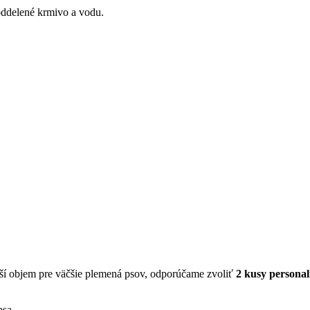
ddelené krmivo a vodu.
čší objem pre väčšie plemená psov, odporúčame zvoliť
2 kusy person
psa.