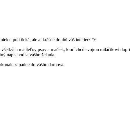
nielen praktická, ale aj krásne doplní váš interiér? 🐾
 všetkých majiteľov psov a mačiek, ktorí chcú svojmu miláčikovi dopr
ný nápis podľa vášho želania.
dokonale zapadne do vášho domova.