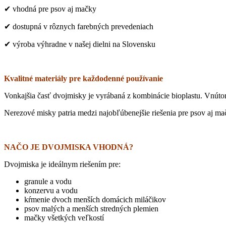
✔ vhodná pre psov aj mačky
✔ dostupná v rôznych farebných prevedeniach
✔ výroba výhradne v našej dielni na Slovensku
Kvalitné materiály pre každodenné používanie
Vonkajšia časť dvojmisky je vyrábaná z kombinácie bioplastu. Vnúto
Nerezové misky patria medzi najobľúbenejšie riešenia pre psov aj ma
NAČO JE DVOJMISKA VHODNÁ?
Dvojmiska je ideálnym riešením pre:
granule a vodu
konzervu a vodu
kŕmenie dvoch menších domácich miláčikov
psov malých a menších stredných plemien
mačky všetkých veľkostí