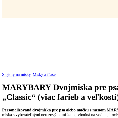
Stojany na misky
,
Misky a fľaše
MARYBARY Dvojmiska pre psa
„Classic“ (viac farieb a veľkostí
Personalizovaná dvojmiska pre psa alebo mačku s menom MA
miska s vyberateľnými nerezovými miskami, vhodná na vodu aj krmivo