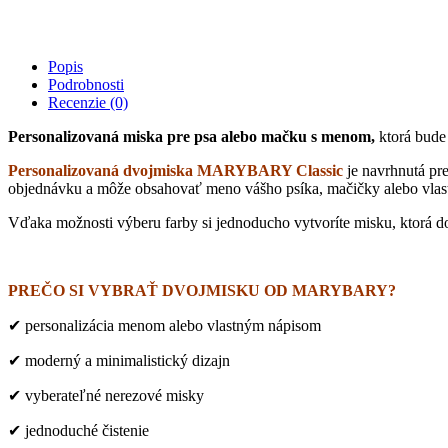
a
mačku
-
Popis
"Classic"
Podrobnosti
(viac
Recenzie (0)
farieb
a
Personalizovaná miska pre psa alebo mačku s menom,
ktorá bude 
veľkostí)
quantity
Personalizovaná dvojmiska MARYBARY Classic
je navrhnutá pre
objednávku a môže obsahovať meno vášho psíka, mačičky alebo vlast
Vďaka možnosti výberu farby si jednoducho vytvoríte misku, ktorá 
PREČO SI VYBRAŤ DVOJMISKU OD MARYBARY?
✔ personalizácia menom alebo vlastným nápisom
✔ moderný a minimalistický dizajn
✔ vyberateľné nerezové misky
✔ jednoduché čistenie