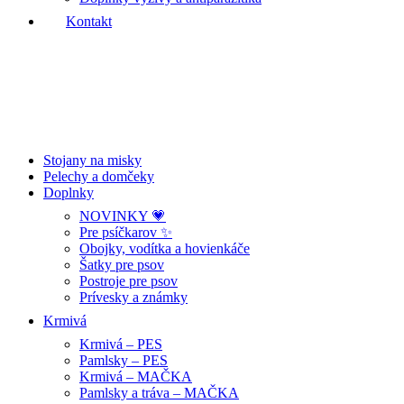
Kontakt
Stojany na misky
Pelechy a domčeky
Doplnky
NOVINKY 💗
Pre psíčkarov ✨
Obojky, vodítka a hovienkáče
Šatky pre psov
Postroje pre psov
Prívesky a známky
Krmivá
Krmivá – PES
Pamlsky – PES
Krmivá – MAČKA
Pamlsky a tráva – MAČKA