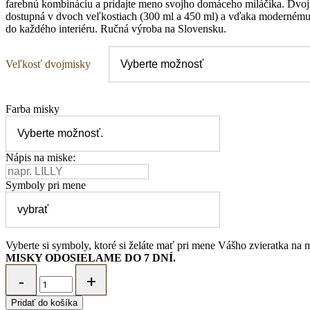
farebnú kombináciu a pridajte meno svojho domáceho miláčika. Dvoj
dostupná v dvoch veľkostiach (300 ml a 450 ml) a vďaka modernému
do každého interiéru. Ručná výroba na Slovensku.
Veľkosť dvojmisky
Farba misky
Nápis na miske:
Symboly pri mene
Vyberte si symboly, ktoré si želáte mať pri mene Vášho zvieratka na 
MISKY ODOSIELAME DO 7 DNÍ.
MARYBARY
Dvojmiska
pre
Pridať do košíka
psa