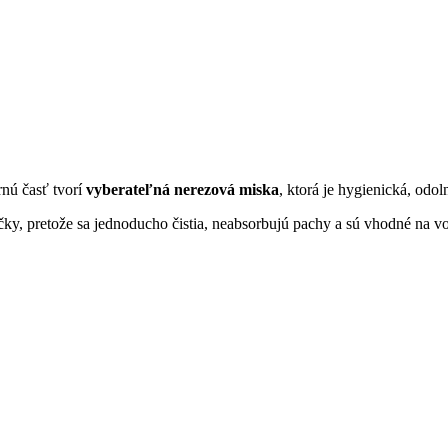
rnú časť tvorí
vyberateľná nerezová miska
, ktorá je hygienická, od
čky, pretože sa jednoducho čistia, neabsorbujú pachy a sú vhodné na v