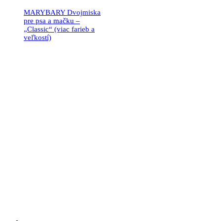
MARYBARY Dvojmiska
pre psa a mačku –
„Classic“ (viac farieb a
veľkostí)
24.90
€