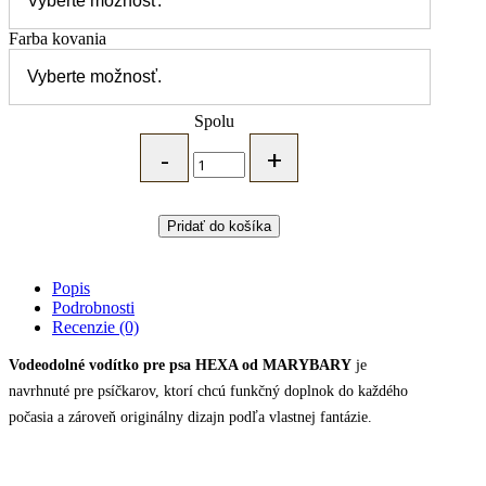
Farba kovania
Spolu
MARYBARY
kombinované
HEXA
vodeodolné
vodítko
Pridať do košíka
pre
psa
-
Popis
vyber
Podrobnosti
si
Recenzie (0)
svoje
farby
Vodeodolné vodítko pre psa HEXA od MARYBARY
je
quantity
navrhnuté pre psíčkarov, ktorí chcú funkčný doplnok do každého
počasia a zároveň originálny dizajn podľa vlastnej fantázie.