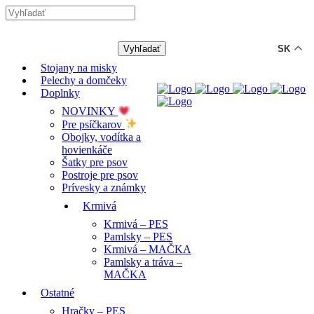
-12% ZĽAVA s kódom "LETO12"
SK
Stojany na misky
Pelechy a domčeky
Doplnky
NOVINKY
Pre psíčkarov
Obojky, vodítka a
hovienkáče
Šatky pre psov
Postroje pre psov
Prívesky a známky
Krmivá
Krmivá – PES
Pamlsky – PES
Krmivá – MAČKA
Pamlsky a tráva –
MAČKA
Ostatné
Hračky – PES