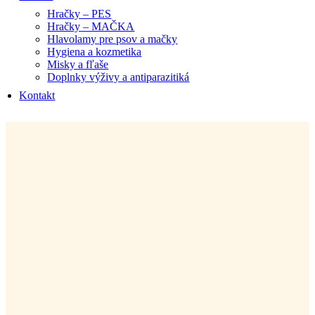
Hračky – PES
Hračky – MAČKA
Hlavolamy pre psov a mačky
Hygiena a kozmetika
Misky a fľaše
Doplnky výživy a antiparazitiká
Kontakt