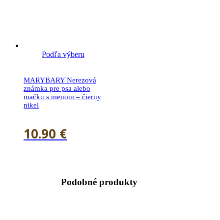
Podľa výberu
MARYBARY Nerezová
známka pre psa alebo
mačku s menom – čierny
nikel
10.90
€
Podobné produkty