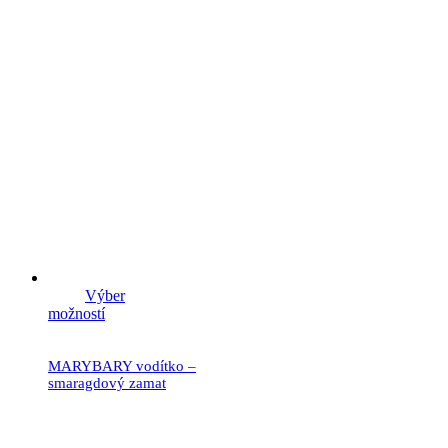
Výber
možností
MARYBARY vodítko –
smaragdový zamat
21.90
€