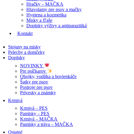
Hračky – MAČKA
Hlavolamy pre psov a mačky
Hygiena a kozmetika
Misky a fľaše
Doplnky výživy a antiparazitiká
Kontakt
Stojany na misky
Pelechy a domčeky
Doplnky
NOVINKY
Pre psíčkarov
Obojky, vodítka a hovienkáče
Šatky pre psov
Postroje pre psov
Prívesky a známky
Krmivá
Krmivá – PES
Pamlsky – PES
Krmivá – MAČKA
Pamlsky a tráva – MAČKA
Ostatné