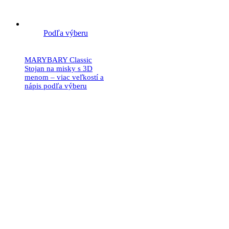
Podľa výberu
MARYBARY Classic
Stojan na misky s 3D
menom – viac veľkostí a
nápis podľa výberu
31.90
€