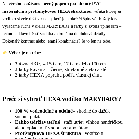
Na výrobu používame
pevný popruh potiahnutý PVC
materiálom s protišmykovou HEXA štruktúrou
, vďaka ktorej sa
vodítko skvele drží v ruke aj keď je mokré či špinavé. Každý kus
vyrábame ručne v dielni MARYBARY a farby si zvolíš úplne sám –
jednu na hlavnú časť vodítka a druhú na doplnkové detaily.
Dokonalý kontrast alebo jemná kombinácia? Je to len na tebe.
Výber je na tebe:
3 rôzne dĺžky – 150 cm, 170 cm alebo 190 cm
3 farby kovania – čierne, strieborné alebo zlaté
2 farby HEXA popruhu podľa vlastnej chuti
Prečo si vybrať HEXA vodítko MARYBARY?
100 % vodeodolné a odolné
– vhodné do dažďa,
snehu aj blata
Ľahko udržiavateľné
– stačí utrieť vlhkou handričkou
alebo opláchnuť vodou so saponátom
Protišmyková HEXA štruktúra
– vodítko ti
nevyšmykne z ruky