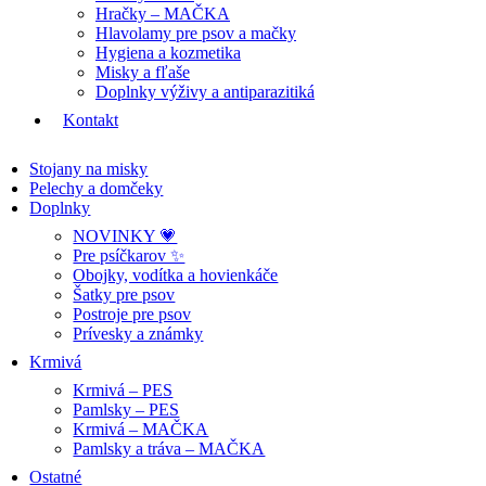
Hračky – MAČKA
Hlavolamy pre psov a mačky
Hygiena a kozmetika
Misky a fľaše
Doplnky výživy a antiparazitiká
Kontakt
Stojany na misky
Pelechy a domčeky
Doplnky
NOVINKY 💗
Pre psíčkarov ✨
Obojky, vodítka a hovienkáče
Šatky pre psov
Postroje pre psov
Prívesky a známky
Krmivá
Krmivá – PES
Pamlsky – PES
Krmivá – MAČKA
Pamlsky a tráva – MAČKA
Ostatné