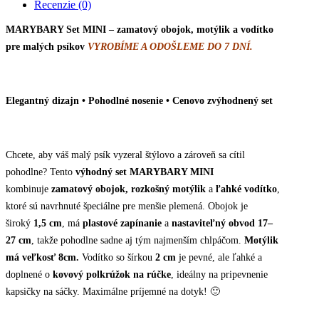
Recenzie (0)
malého
psa
MARYBARY Set MINI – zamatový obojok, motýlik a vodítko
-
pre malých psíkov
VYROBÍME A ODOŠLEME DO 7 DNÍ.
rôzne
farby
quantity
Elegantný dizajn • Pohodlné nosenie • Cenovo zvýhodnený set
Chcete, aby váš malý psík vyzeral štýlovo a zároveň sa cítil
pohodlne? Tento
výhodný set MARYBARY MINI
kombinuje
zamatový obojok, rozkošný motýlik
a
ľahké vodítko
,
ktoré sú navrhnuté špeciálne pre menšie plemená. Obojok je
široký
1,5 cm
, má
plastové zapínanie
a
nastaviteľný obvod 17–
27 cm
, takže pohodlne sadne aj tým najmenším chlpáčom.
Motýlik
má veľkosť 8cm.
Vodítko so šírkou
2 cm
je pevné, ale ľahké a
doplnené o
kovový polkrúžok na rúčke
, ideálny na pripevnenie
kapsičky na sáčky. Maximálne príjemné na dotyk! 🙂