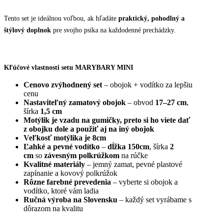
Tento set je ideálnou voľbou, ak hľadáte
praktický, pohodlný a
štýlový doplnok
pre svojho psíka na každodenné prechádzky.
Kľúčové vlastnosti setu MARYBARY MINI
Cenovo zvýhodnený set
– obojok + vodítko za lepšiu
cenu
Nastaviteľný zamatový obojok
– obvod
17–27 cm
,
šírka
1,5 cm
Motýlik je vzadu na gumičky, preto si ho viete dať
z obojku dole a použiť aj na iný obojok
Veľkosť motýlika je 8cm
Ľahké a pevné vodítko
–
dĺžka 150cm
, šírka
2
cm
so
závesným polkrúžkom
na rúčke
Kvalitné materiály
– jemný zamat, pevné plastové
zapínanie a kovový polkrúžok
Rôzne farebné prevedenia
– vyberte si obojok a
vodítko, ktoré vám ladia
Ručná výroba na Slovensku
– každý set vyrábame s
dôrazom na kvalitu