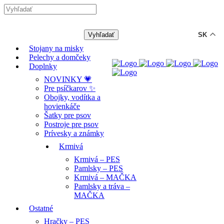
-12% ZĽAVA s kódom "LETO12" ☀️
🐾🐶
SK
Stojany na misky
Pelechy a domčeky
Doplnky
NOVINKY 💗
Pre psíčkarov ✨
Obojky, vodítka a
hovienkáče
Šatky pre psov
Postroje pre psov
Prívesky a známky
Krmivá
Krmivá – PES
Pamlsky – PES
Krmivá – MAČKA
Pamlsky a tráva –
MAČKA
Ostatné
Hračky – PES