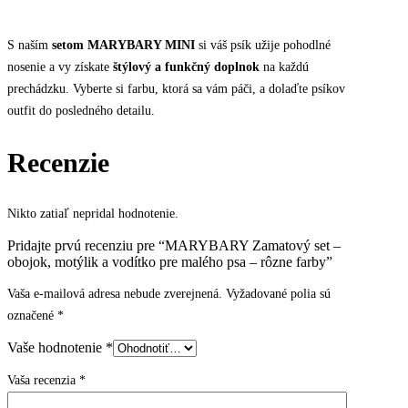
S naším
setom MARYBARY MINI
si váš psík užije pohodlné
nosenie a vy získate
štýlový a funkčný doplnok
na každú
prechádzku. Vyberte si farbu, ktorá sa vám páči, a dolaďte psíkov
outfit do posledného detailu.
Recenzie
Nikto zatiaľ nepridal hodnotenie.
Pridajte prvú recenziu pre “MARYBARY Zamatový set –
obojok, motýlik a vodítko pre malého psa – rôzne farby”
Vaša e-mailová adresa nebude zverejnená.
Vyžadované polia sú
označené
*
Vaše hodnotenie
*
Vaša recenzia
*