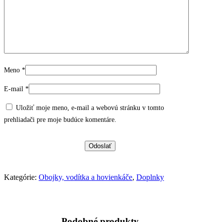
Meno
*
E-mail
*
Uložiť moje meno, e-mail a webovú stránku v tomto
prehliadači pre moje budúce komentáre.
Kategórie:
Obojky, vodítka a hovienkáče
,
Doplnky
Podobné produkty