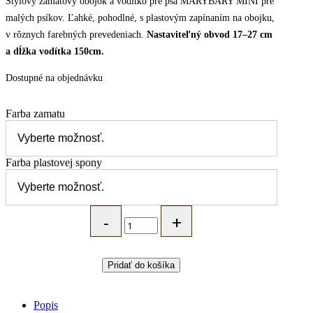
Štýlový zamatový obojok a vodítko pre psa MARYBARY MINI pre
malých psíkov. Ľahké, pohodlné, s plastovým zapínaním na obojku,
v rôznych farebných prevedeniach.
Nastaviteľný obvod 17–27 cm
a dĺžka vodítka 150cm.
Dostupné na objednávku
Farba zamatu
Farba plastovej spony
MARYBARY
Zamatový
set
-
obojok,
Pridať do košíka
motýlik
a
vodítko
Popis
pre