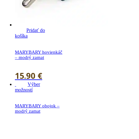
Pridať do
košíka
MARYBARY hovienkáč
– modrý zamat
15.90
€
Výber
možností
MARYBARY obojok –
modrý zamat
19.90
€