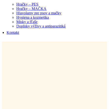
Hračky – PES
Hračky – MAČKA
Hlavolamy pre psov a mačky
Hygiena a kozmetika
Misky a fľaše
Doplnky výživy a antiparazitiká
Kontakt