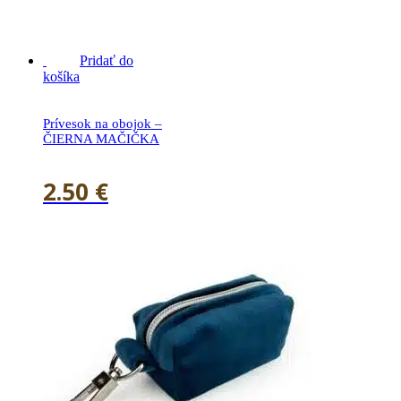
21.90
€
Pridať do
košíka
Prívesok na obojok –
ČIERNA MAČIČKA
2.50
€