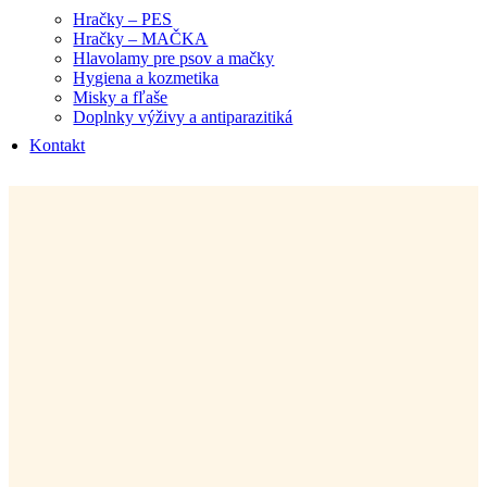
Hračky – PES
Hračky – MAČKA
Hlavolamy pre psov a mačky
Hygiena a kozmetika
Misky a fľaše
Doplnky výživy a antiparazitiká
Kontakt