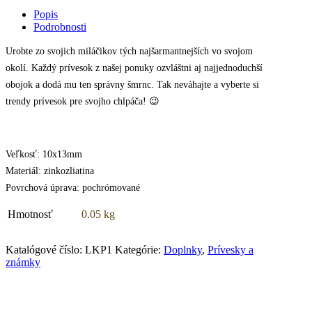
Popis
Podrobnosti
Urobte zo svojich miláčikov tých najšarmantnejších vo svojom
okolí. Každý prívesok z našej ponuky ozvláštni aj najjednoduchší
obojok a dodá mu ten správny šmrnc. Tak neváhajte a vyberte si
trendy prívesok pre svojho chlpáča! 😉
Veľkosť: 10x13mm
Materiál: zinkozliatina
Povrchová úprava: pochrómované
Hmotnosť
0.05 kg
Katalógové číslo:
LKP1
Kategórie:
Doplnky
,
Prívesky a
známky