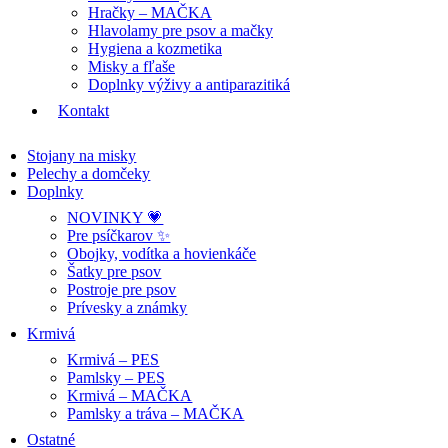
Hračky – MAČKA
Hlavolamy pre psov a mačky
Hygiena a kozmetika
Misky a fľaše
Doplnky výživy a antiparazitiká
Kontakt
Stojany na misky
Pelechy a domčeky
Doplnky
NOVINKY 💗
Pre psíčkarov ✨
Obojky, vodítka a hovienkáče
Šatky pre psov
Postroje pre psov
Prívesky a známky
Krmivá
Krmivá – PES
Pamlsky – PES
Krmivá – MAČKA
Pamlsky a tráva – MAČKA
Ostatné