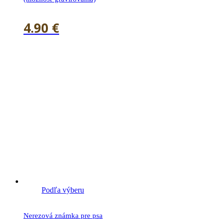
4.90
€
Podľa výberu
Nerezová známka pre psa