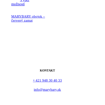
možností
MARYBARY obojok –
červený zamat
19.90
€
KONTAKT
+ 421 948 30 40 33
info@marybary.sk