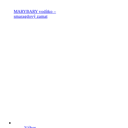
MARYBARY vodítko –
smaragdový zamat
21.90
€
Výber