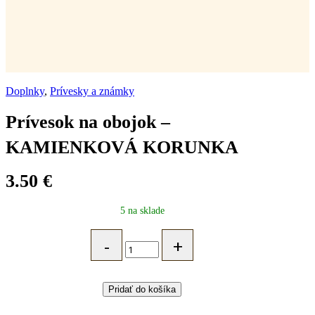
Doplnky
,
Prívesky a známky
Prívesok na obojok –
KAMIENKOVÁ KORUNKA
3.50
€
5 na sklade
Prívesok
na
obojok
–
KAMIENKOVÁ
Pridať do košíka
KORUNKA
quantity