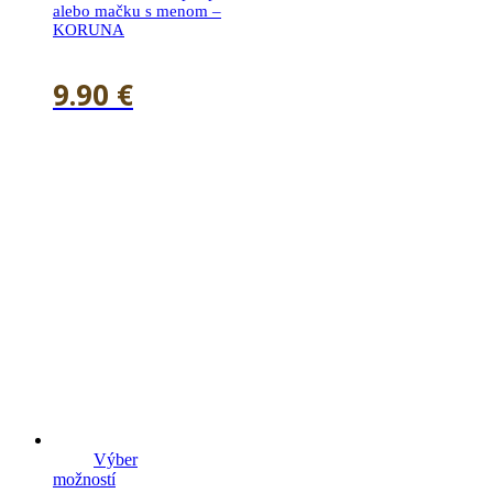
alebo mačku s menom –
KORUNA
9.90
€
Výber
možností