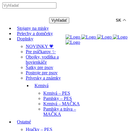
-12% ZĽAVA s kódom "LETO12" ☀️
🐾🐶
SK
Stojany na misky
Pelechy a domčeky
Doplnky
NOVINKY 💗
Pre psíčkarov ✨
Obojky, vodítka a
hovienkáče
Šatky pre psov
Postroje pre psov
Prívesky a známky
Krmivá
Krmivá – PES
Pamlsky – PES
Krmivá – MAČKA
Pamlsky a tráva –
MAČKA
Ostatné
Hračky – PES