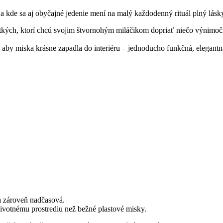
 a kde sa aj obyčajné jedenie mení na malý každodenný rituál plný lásk
tkých, ktorí chcú svojim štvornohým miláčikom dopriať niečo výnimoč
cú, aby miska krásne zapadla do interiéru – jednoducho funkčná, elegan
a zároveň nadčasová.
životnému prostrediu než bežné plastové misky.