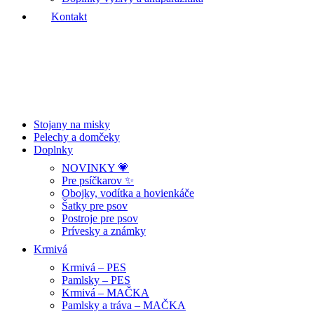
Kontakt
Stojany na misky
Pelechy a domčeky
Doplnky
NOVINKY 💗
Pre psíčkarov ✨
Obojky, vodítka a hovienkáče
Šatky pre psov
Postroje pre psov
Prívesky a známky
Krmivá
Krmivá – PES
Pamlsky – PES
Krmivá – MAČKA
Pamlsky a tráva – MAČKA