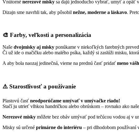
Vnútorné
nerezové misky
sa dajú jednoducho vybrať, umyť a opäť vl
Dizajn sme navrhli tak, aby pôsobil
nežne, moderne a láskavo
. Pret
🎨 Farby, veľkosti a personalizácia
Naše
dvojmisky aj misky
ponúkame v niekoľkých farebných preved
Či už ide o mačičku alebo malého psíka, každý si zaslúži misku, ktorá
A aby bola naozaj jedinečná, vieme na prednú časť pridať
meno vášh
⚠️ Starostlivosť a používanie
Plastovú časť
neodporúčame umývať v umývačke riadu!
Stačí ju utrieť vlhkou handričkou alebo obrúskom – rovnako ako naše
Nerezové misky
môžete bez obáv umývať pod tečúcou vodou aj v u
Misky sú určené
primárne do interiéru
– pri dlhodobom používaní v 