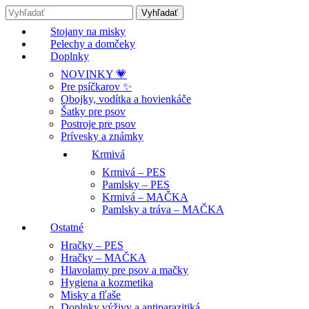
Stojany na misky
Pelechy a domčeky
Doplnky
NOVINKY 💗
Pre psíčkarov ✨
Obojky, vodítka a hovienkáče
Šatky pre psov
Postroje pre psov
Prívesky a známky
Krmivá
Krmivá – PES
Pamlsky – PES
Krmivá – MAČKA
Pamlsky a tráva – MAČKA
Ostatné
Hračky – PES
Hračky – MAČKA
Hlavolamy pre psov a mačky
Hygiena a kozmetika
Misky a fľaše
Doplnky výživy a antiparazitiká