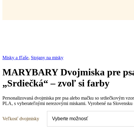
Misky a fľaše
,
Stojany na misky
MARYBARY Dvojmiska pre psa
„Srdiečká“ – zvoľ si farby
Personalizovaná dvojmiska pre psa alebo mačku so srdiečkovým vzor
PLA, s vyberateľnými nerezovými miskami. Vyrobené na Slovensku –
Veľkosť dvojmisky