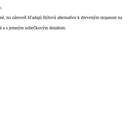
y.
né, no zároveň hľadajú štýlovú alternatívu k dreveným stojanom na
tná a s jemným srdiečkovým detailom.