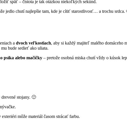
ožiť späť – čistota je tak otázkou niekoľkých sekúnd.
ože jedlo chutí najlepšie tam, kde je cítiť starostlivosť… a trochu srdca.
eniach a
dvoch veľkostiach
, aby si každý majiteľ malého domáceho mi
 mu bude sedieť ako uliata.
o psíka alebo mačičky
– pretože osobná miska chutí vždy o kúsok lep
 drevené stojany. 🙂
mývačke.
exteriéri môže materiál časom strácať farbu.