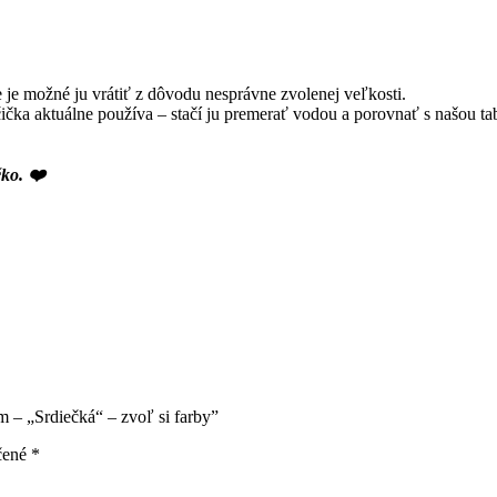
ie je možné ju vrátiť z dôvodu nesprávne zvolenej veľkosti.
čička aktuálne používa – stačí ju premerať vodou a porovnať s našou 
čko.
❤️
– „Srdiečká“ – zvoľ si farby”
čené
*