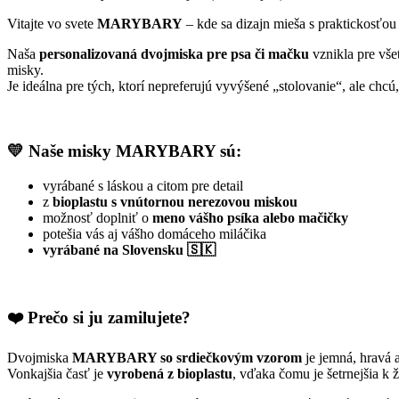
Vitajte vo svete
MARYBARY
– kde sa dizajn mieša s praktickosťou
Naša
personalizovaná dvojmiska pre psa či mačku
vznikla pre vše
misky.
Je ideálna pre tých, ktorí nepreferujú vyvýšené „stolovanie“, ale ch
💛 Naše misky MARYBARY sú:
vyrábané s láskou a citom pre detail
z
bioplastu s vnútornou nerezovou miskou
možnosť doplniť o
meno vášho psíka alebo mačičky
potešia vás aj vášho domáceho miláčika
vyrábané na Slovensku
🇸🇰
❤️ Prečo si ju zamilujete?
Dvojmiska
MARYBARY so srdiečkovým vzorom
je jemná, hravá 
Vonkajšia časť je
vyrobená z bioplastu
, vďaka čomu je šetrnejšia k 