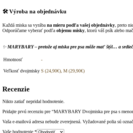
🛠️ Výroba na objednávku
Každá miska sa vyrába
na mieru podľa vašej objednávky
, preto n
Odporúčame vyberať podľa
objemu misky
, ktorú váš psík alebo ma
✨
MARYBARY – pretože aj miska pre psa môže mať štýl… a srdie
Hmotnosť
-
Veľkosť dvojmisky
S (24,90€), M (29,90€)
Recenzie
Nikto zatiaľ nepridal hodnotenie.
Pridajte prvú recenziu pre “MARYBARY Dvojmiska pre psa s menom 
Vaša e-mailová adresa nebude zverejnená.
Vyžadované polia sú ozna
Vaše hodnotenie
*