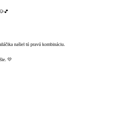
 🐶💕
láčika našiel tú pravú kombináciu.
šie. 💛