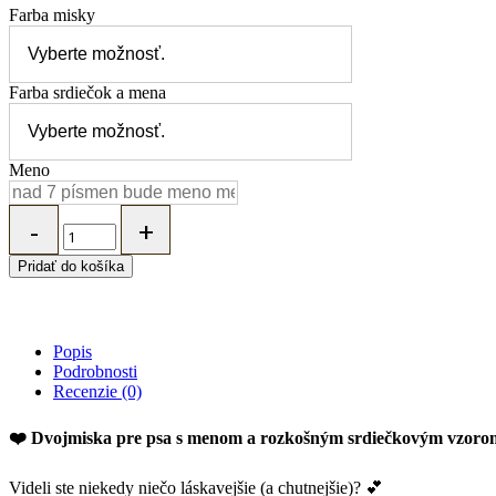
Farba misky
Farba srdiečok a mena
Meno
MARYBARY
Dvojmiska
pre
Pridať do košíka
psa
s
menom
-
Popis
"Srdiečká"
Podrobnosti
-
Recenzie (0)
zvoľ
si
farby
❤️ Dvojmiska pre psa s menom a rozkošným srdiečkovým vzoro
quantity
Videli ste niekedy niečo láskavejšie (a chutnejšie)? 💕