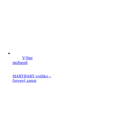
Výber
možností
MARYBARY vodítko –
červený zamat
21.90
€