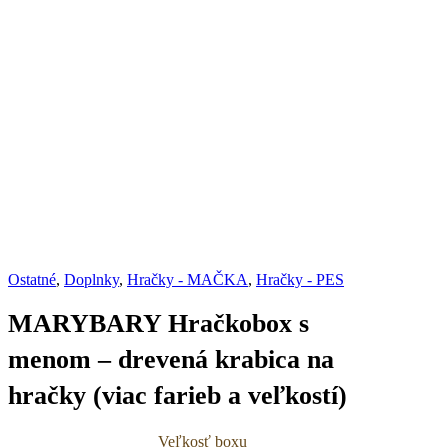
Ostatné
,
Doplnky
,
Hračky - MAČKA
,
Hračky - PES
MARYBARY Hračkobox s
menom – drevená krabica na
hračky (viac farieb a veľkostí)
Veľkosť boxu