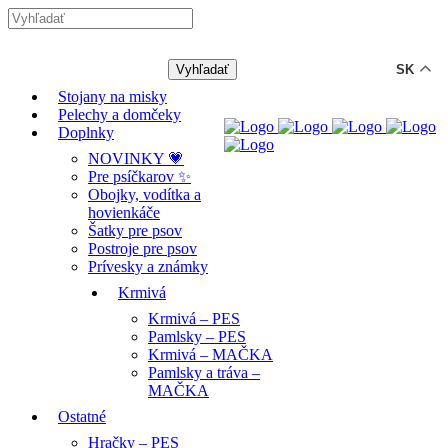
-12% ZĽAVA s kódom "LETO12" ☀️
🐾🐶
SK
Stojany na misky
Pelechy a domčeky
Doplnky
NOVINKY 💗
Pre psíčkarov ✨
Obojky, vodítka a
hovienkáče
Šatky pre psov
Postroje pre psov
Prívesky a známky
Krmivá
Krmivá – PES
Pamlsky – PES
Krmivá – MAČKA
Pamlsky a tráva –
MAČKA
Ostatné
Hračky – PES