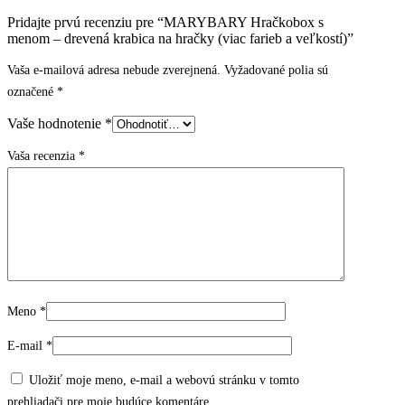
Pridajte prvú recenziu pre “MARYBARY Hračkobox s
menom – drevená krabica na hračky (viac farieb a veľkostí)”
Vaša e-mailová adresa nebude zverejnená.
Vyžadované polia sú
označené
*
Vaše hodnotenie
*
Vaša recenzia
*
Meno
*
E-mail
*
Uložiť moje meno, e-mail a webovú stránku v tomto
prehliadači pre moje budúce komentáre.