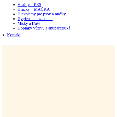
Hračky – PES
Hračky – MAČKA
Hlavolamy pre psov a mačky
Hygiena a kozmetika
Misky a fľaše
Doplnky výživy a antiparazitiká
Kontakt