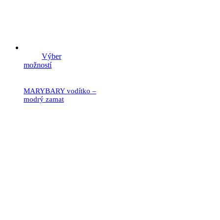
Výber
možností
MARYBARY vodítko –
modrý zamat
21.90
€