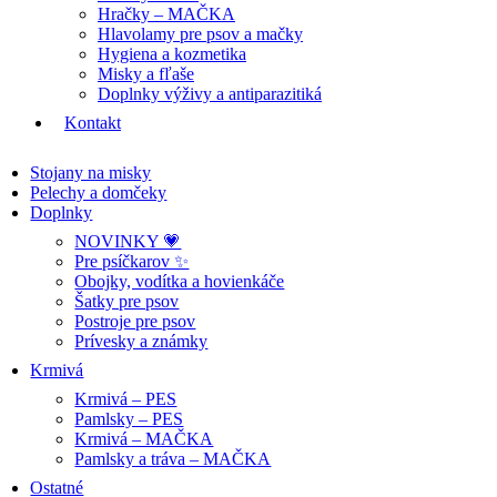
Hračky – MAČKA
Hlavolamy pre psov a mačky
Hygiena a kozmetika
Misky a fľaše
Doplnky výživy a antiparazitiká
Kontakt
Stojany na misky
Pelechy a domčeky
Doplnky
NOVINKY 💗
Pre psíčkarov ✨
Obojky, vodítka a hovienkáče
Šatky pre psov
Postroje pre psov
Prívesky a známky
Krmivá
Krmivá – PES
Pamlsky – PES
Krmivá – MAČKA
Pamlsky a tráva – MAČKA
Ostatné