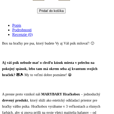
s
menom
-
Pridať do košíka
drevená
krabica
na
Popis
hračky
Podrobnosti
(viac
Recenzie (0)
farieb
a
Box na hračky pre psa, ktorý budete Vy aj Váš psík milovať! 🙂
veľkostí)
quantity
Aj váš psík nebude mať o chvíľu kúsok miesta v pelechu na
pokojný spánok, lebo tam má okrem seba aj kvantum svojich
hračiek? 🧸🎾
My to veľmi dobre poznáme! 😁
A presne preto vznikol náš
MARYBARY Hračkobox
– jednoduchý
drevený produkt
, ktorý slúži ako estetický odkladací priestor pre
hračky vášho psíka. Hračkobox vyrábame v 3 veľkostiach a rôznych
farbách, aby si znova prišli na svoje všetci majitelia hafanov – od