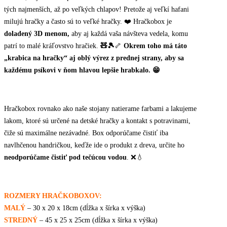
tých najmenších, až po veľkých chlapov! Pretože aj veľkí hafani
milujú hračky a často sú to veľké hračky. ❤️ Hračkobox je
doladený 3D menom,
aby aj každá vaša návšteva vedela, komu
patrí to malé kráľovstvo hračiek.
🧸🎾
🦴
Okrem toho má táto
„krabica na hračky“ aj oblý výrez z prednej strany, aby sa
každému psíkovi v ňom hlavou lepšie hrabkalo. 😁
Hračkobox rovnako ako naše stojany natierame farbami a lakujeme
lakom, ktoré sú určené na detské hračky a kontakt s potravinami,
čiže sú maximálne nezávadné. Box odporúčame čistiť iba
navlhčenou handričkou, keďže ide o produkt z dreva, určite ho
neodporúčame čistiť pod tečúcou vodou
. ❌💧
ROZMERY HRAČKOBOXOV:
MALÝ
– 30 x 20 x 18cm (dĺžka x šírka x výška)
STREDNÝ
– 45 x 25 x 25cm (dĺžka x šírka x výška)