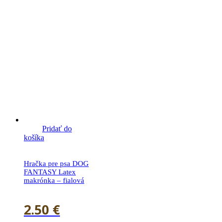
Pridať do
košíka
Hračka pre psa DOG
FANTASY Latex
makrónka – fialová
2.50
€