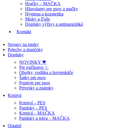
Hračky – MAČKA
Hlavolamy pre psov a mačky
Hygiena a kozmetika
Misky a fľaše
Doplnky výživy a antiparazitiká
Kontakt
Stojany na misky
Pelechy a domčeky
Doplnky
NOVINKY 💗
Pre psíčkarov ✨
Obojky, vodítka a hovienkáče
Šatky pre psov
Postroje pre psov
Prívesky a známky
Krmivá
Krmivá – PES
Pamlsky – PES
Krmivá – MAČKA
Pamlsky a tráva – MAČKA
Ostatné