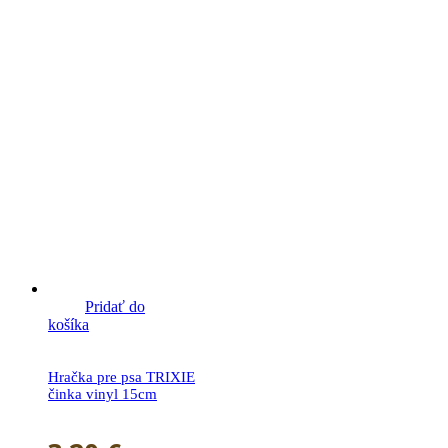
Pridať do
košíka
Hračka pre psa TRIXIE
činka vinyl 15cm