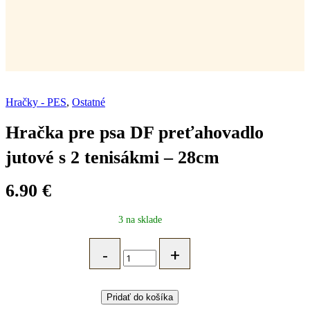
Hračky - PES
,
Ostatné
Hračka pre psa DF preťahovadlo
jutové s 2 tenisákmi – 28cm
6.90
€
3 na sklade
Hračka
pre
psa
DF
preťahovadlo
Pridať do košíka
jutové