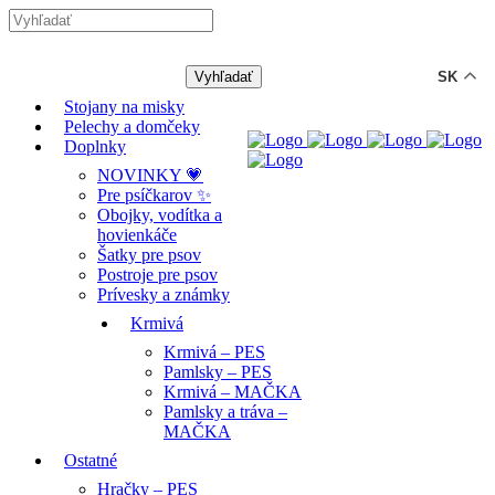
-12% ZĽAVA s kódom "LETO12" ☀️
🐾🐶
SK
Stojany na misky
Pelechy a domčeky
Doplnky
NOVINKY 💗
Pre psíčkarov ✨
Obojky, vodítka a
hovienkáče
Šatky pre psov
Postroje pre psov
Prívesky a známky
Krmivá
Krmivá – PES
Pamlsky – PES
Krmivá – MAČKA
Pamlsky a tráva –
MAČKA
Ostatné
Hračky – PES