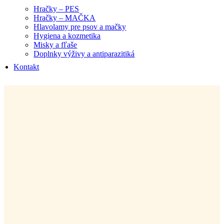
Hračky – PES
Hračky – MAČKA
Hlavolamy pre psov a mačky
Hygiena a kozmetika
Misky a fľaše
Doplnky výživy a antiparazitiká
Kontakt