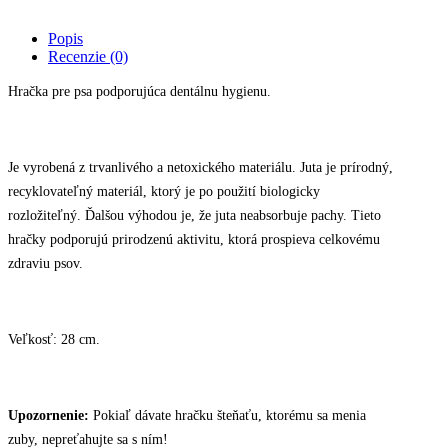
s
2
Popis
tenisákmi
Recenzie (0)
-
28cm
Hračka pre psa podporujúca dentálnu hygienu.
quantity
Je vyrobená z trvanlivého a netoxického materiálu. Juta je prírodný,
recyklovateľný materiál, ktorý je po použití biologicky
rozložiteľný. Ďalšou výhodou je, že juta neabsorbuje pachy. Tieto
hračky podporujú prirodzenú aktivitu, ktorá prospieva celkovému
zdraviu psov.
Veľkosť: 28 cm.
Upozornenie:
Pokiaľ dávate hračku šteňaťu, ktorému sa menia
zuby, nepreťahujte sa s ním!