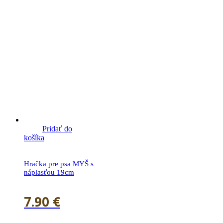
Pridať do
košíka
Hračka pre psa MYŠ s
náplasťou 19cm
7.90
€