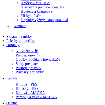
Hračky – MAČKA
Hlavolamy pre psov a mačky
Hygiena a kozmetika
Misky a fľaše
Doplnky výživy a antiparazitiká
Kontakt
Stojany na misky
Pelechy a domčeky
Doplnky
NOVINKY 💗
Pre psíčkarov ✨
Obojky, vodítka a hovienkáče
Šatky pre psov
Postroje pre psov
Prívesky a známky
Krmivá
Krmivá – PES
Pamlsky – PES
Krmivá – MAČKA
Pamlsky a tráva – MAČKA
Ostatné