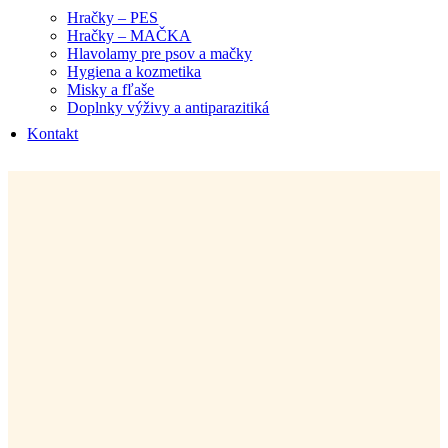
Hračky – PES
Hračky – MAČKA
Hlavolamy pre psov a mačky
Hygiena a kozmetika
Misky a fľaše
Doplnky výživy a antiparazitiká
Kontakt