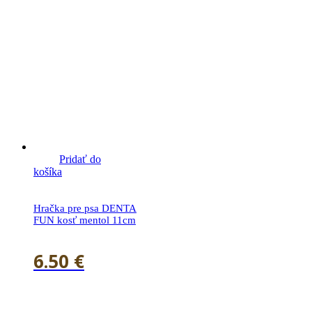
Pridať do
košíka
Hračka pre psa DENTA
FUN kosť mentol 11cm
6.50
€