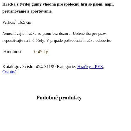
čierny
Hračka z tvrdej gumy vhodná pre spoločnú hru so psom, napr.
16,5cm
preťahovanie a aportovanie.
quantity
Veľkosť: 16,5 cm
Nenechávajte hračku so psom bez dozoru. Určené iba pre psov,
nepoužívajte na iné účely. V prípade poškodenia hračku odoberte.
Hmotnosť
0.45 kg
Katalógové číslo:
454-31199
Kategórie:
Hračky - PES
,
Ostatné
Podobné produkty