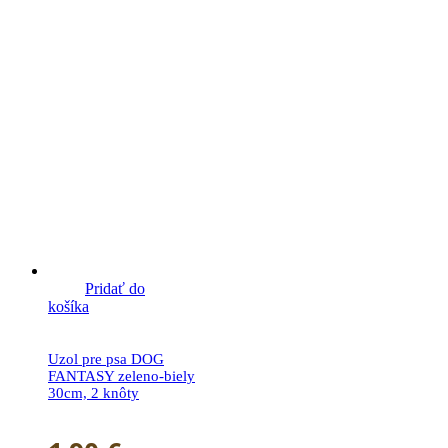
Pridať do
košíka
Uzol pre psa DOG
FANTASY zeleno-biely
30cm, 2 knôty