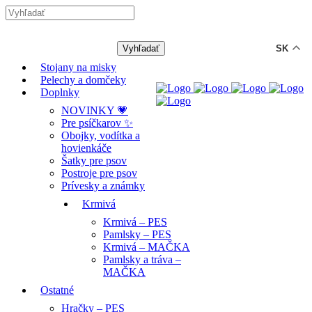
-12% ZĽAVA s kódom "LETO12" ☀️
🐾🐶
SK
Stojany na misky
Pelechy a domčeky
Doplnky
NOVINKY 💗
Pre psíčkarov ✨
Obojky, vodítka a
hovienkáče
Šatky pre psov
Postroje pre psov
Prívesky a známky
Krmivá
Krmivá – PES
Pamlsky – PES
Krmivá – MAČKA
Pamlsky a tráva –
MAČKA
Ostatné
Hračky – PES