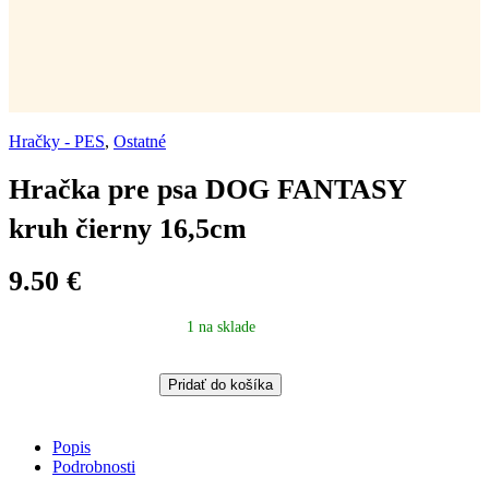
Hračky - PES
,
Ostatné
Hračka pre psa DOG FANTASY
kruh čierny 16,5cm
9.50
€
1 na sklade
Hračka
Pridať do košíka
pre
psa
DOG
Popis
FANTASY
Podrobnosti
kruh