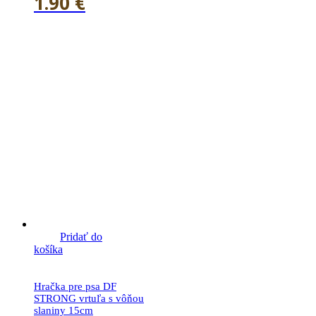
1.90
€
Pridať do
košíka
Hračka pre psa DF
STRONG vrtuľa s vôňou
slaniny 15cm