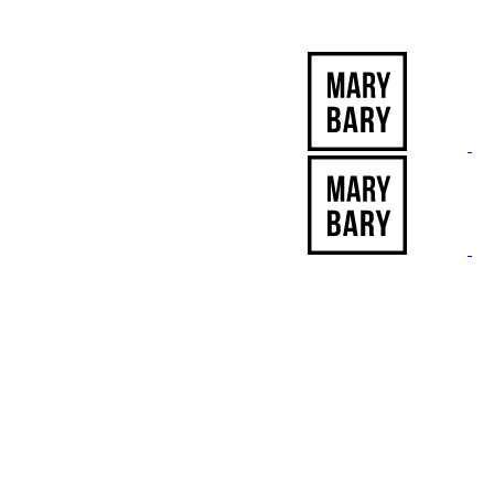
-12% ZĽAVA s kódom "LETO12" ☀️
🐾🐶