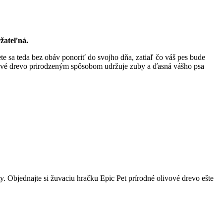
ržateľná.
e sa teda bez obáv ponoriť do svojho dňa, zatiaľ čo váš pes bude
livové drevo prirodzeným spôsobom udržuje zuby a ďasná vášho psa
ty. Objednajte si žuvaciu hračku Epic Pet prírodné olivové drevo ešte