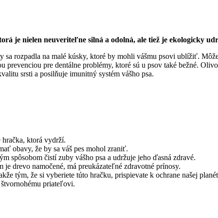
á je nielen neuveriteľne silná a odolná, ale tiež je ekologicky ud
y sa rozpadla na malé kúsky, ktoré by mohli vášmu psovi ublížiť. Môžet
velou prevenciou pre dentálne problémy, ktoré sú u psov také bežné. O
valitu srsti a posilňuje imunitný systém vášho psa.
hračka, ktorá vydrží.
mať obavy, že by sa váš pes mohol zraniť.
eným spôsobom čistí zuby vášho psa a udržuje jeho ďasná zdravé.
rým je drevo namočené, má preukázateľné zdravotné prínosy.
že tým, že si vyberiete túto hračku, prispievate k ochrane našej plané
u štvornohému priateľovi.