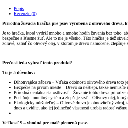
olivové
Popis
drevo
Recenzie (0)
pre
psa
Prírodná žuvacia hračka pre psov vyrobená z olivového dreva, ktor
-
S
Je to hračka, ktorá vydrží mnoho a mnoho hodín žuvania bez toho, ab
quantity
bezpečne a šťastne žuť. Ale to nie je všetko. Táto hračka je tiež sk
zdravé, zatiaľ čo olivový olej, v ktorom je drevo namočené, zlepšuje k
Prečo si teda vybrať tento produkt?
Tu je 5 dôvodov:
Dlhotrvajúca zábava – Vďaka odolnosti olivového dreva toto je 
Bezpečie na prvom mieste – Drevo sa neštiepi, takže nemusíte 
Prírodná dentálna starostlivosť – Žuvanie tohto dreva prirodz
Posilňuje imunitný systém a zlepšuje srsť – Olivový olej, kto
Ekologicky udržateľný – Olivové drevo je obnoviteľný zdroj, tak
dnes a uvidíte, ako jej jedinečné vlastnosti urobia radosť vášm
Veľkosť S – vhodná pre malé plemená psov.