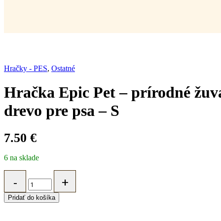
Hračky - PES
,
Ostatné
Hračka Epic Pet – prírodné žuva
drevo pre psa – S
7.50
€
6 na sklade
Hračka
Epic
Pet
Pridať do košíka
-
prírodné
žuvacie