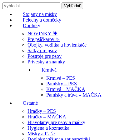
Stojany na misky
Pelechy a domčeky
Doplnky
NOVINKY 💗
Pre psíčkarov ✨
Obojky, vodítka a hovienkáče
Šatky pre psov
Postroje pre psov
Prívesky a známky
Krmivá
Krmivá – PES
Pamlsky – PES
Krmivá – MAČKA
Pamlsky a tráva – MAČKA
Ostatné
Hračky – PES
Hračky – MAČKA
Hlavolamy pre psov a mačky
Hygiena a kozmetika
Misky a fľaše
Doplnky výživy a antiparazitiká