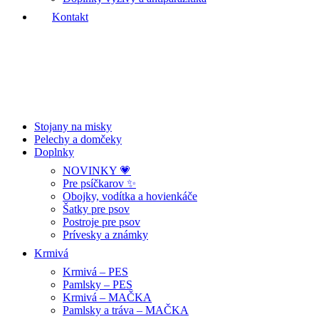
Kontakt
Stojany na misky
Pelechy a domčeky
Doplnky
NOVINKY 💗
Pre psíčkarov ✨
Obojky, vodítka a hovienkáče
Šatky pre psov
Postroje pre psov
Prívesky a známky
Krmivá
Krmivá – PES
Pamlsky – PES
Krmivá – MAČKA
Pamlsky a tráva – MAČKA