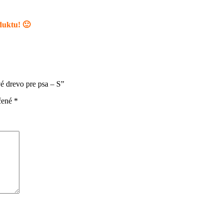
duktu! 🙂
vé drevo pre psa – S”
čené
*