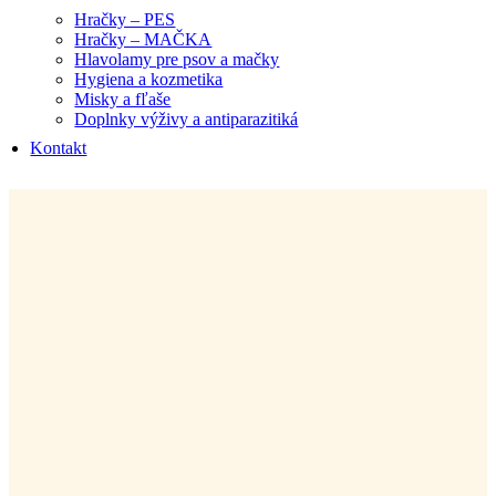
Hračky – PES
Hračky – MAČKA
Hlavolamy pre psov a mačky
Hygiena a kozmetika
Misky a fľaše
Doplnky výživy a antiparazitiká
Kontakt