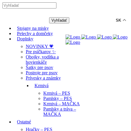
-12% ZĽAVA s kódom "LETO12" ☀️
🐾🐶
SK
Stojany na misky
Pelechy a domčeky
Doplnky
NOVINKY 💗
Pre psíčkarov ✨
Obojky, vodítka a
hovienkáče
Šatky pre psov
Postroje pre psov
Prívesky a známky
Krmivá
Krmivá – PES
Pamlsky – PES
Krmivá – MAČKA
Pamlsky a tráva –
MAČKA
Ostatné
Hračky – PES