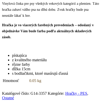
15cm
Vinylová činka pre psy všetkých vekových kategórií a plemien. Táto
quantity
hračka zabaví vášho psa na dlhú dobu. Zvuk hračky bude psa
neustále lákať k hre.
Hračka je vo viacerých farebných prevedeniach – odoslaný v
objednávke Vám bude farba podľa aktuálnych skladových
zásob.
pískajúca
z kvalitného materiálu
rôzne farby
dĺžka 15cm
s bodliačikmi, ktoré masírujú ďasná
Hmotnosť
0.05 kg
Katalógové číslo:
G14-3357
Kategórie:
Hračky - PES
,
Ostatné