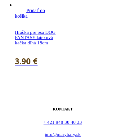
Pridať do
košíka
Hračka pre psa DOG
FANTASY latexová
kačka dlhá 18cm
3.90
€
KONTAKT
+ 421 948 30 40 33
info@marybary.sk