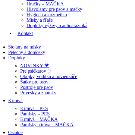
Hračky – MAČKA
Hlavolamy pre psov a mačky
Hygiena a kozmetika
Misky a fľaše
Doplnky výživy a antiparazitiká
Kontakt
Stojany na misky
Pelechy a domčeky
Doplnky
NOVINKY 💗
Pre psíčkarov ✨
Obojky, vodítka a hovienkáče
Šatky pre psov
Postroje pre psov
Prívesky a známky
Krmivá
Krmivá – PES
Pamlsky – PES
Krmivá – MAČKA
Pamlsky a tráva – MAČKA
Ostatné