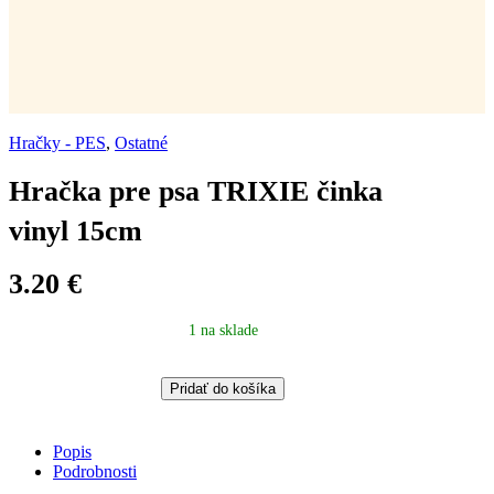
Hračky - PES
,
Ostatné
Hračka pre psa TRIXIE činka
vinyl 15cm
3.20
€
1 na sklade
Hračka
Pridať do košíka
pre
psa
TRIXIE
Popis
činka
Podrobnosti
vinyl