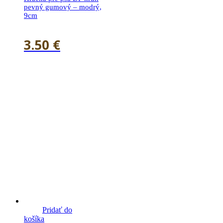
pevný gumový – modrý,
9cm
3.50
€
Pridať do
košíka