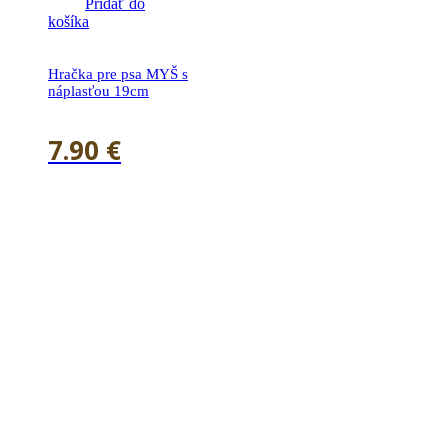
Pridať do
košíka
Hračka pre psa MYŠ s
náplasťou 19cm
7.90
€