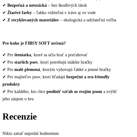
✔
Bezpečná a netoxická
– bez škodlivých látok
✔
Žiarivé farby
– ľahko viditeľná v tráve aj vo vode
✔
Z recyklovaných materiálov
– ekologická a udržateľná voľba
Pre koho je FIBSY SOFT určená?
✔ Pre
šteniatka
, ktoré sa učia hrať a preťahovať
✔ Pre
starších psov
, ktorí potrebujú mäkšie hračky
✔ Pre
malé plemená
, ktorým vyhovujú ľahké a jemné hračky
✔ Pre majiteľov psov, ktorí hľadajú
bezpečné a eco-friendly
produkty
✔ Pre každého, kto chce
posilniť vzťah so svojím psom
a zvýšiť
jeho záujem o hru
Recenzie
Nikto zatiaľ nepridal hodnotenie.