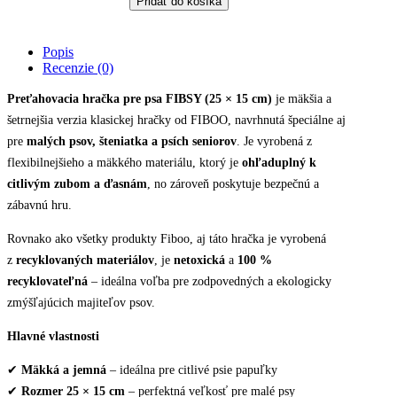
Pridať do košíka
psa
FIBOO
FIBSY
Popis
the
Recenzie (0)
Tug
Toy
Preťahovacia hračka pre psa FIBSY (25 × 15 cm)
je mäkšia a
quantity
šetrnejšia verzia klasickej hračky od FIBOO, navrhnutá špeciálne aj
pre
malých psov, šteniatka a psích seniorov
. Je vyrobená z
flexibilnejšieho a mäkkého materiálu, ktorý je
ohľaduplný k
citlivým zubom a ďasnám
, no zároveň poskytuje bezpečnú a
zábavnú hru.
Rovnako ako všetky produkty Fiboo, aj táto hračka je vyrobená
z
recyklovaných materiálov
, je
netoxická
a
100 %
recyklovateľná
– ideálna voľba pre zodpovedných a ekologicky
zmýšľajúcich majiteľov psov.
Hlavné vlastnosti
✔
Mäkká a jemná
– ideálna pre citlivé psie papuľky
✔
Rozmer 25 × 15 cm
– perfektná veľkosť pre malé psy