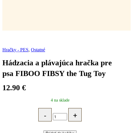
Hračky - PES
,
Ostatné
Hádzacia a plávajúca hračka pre
psa FIBOO FIBSY the Tug Toy
12.90
€
4 na sklade
Hádzacia
a
plávajúca
hračka
pre