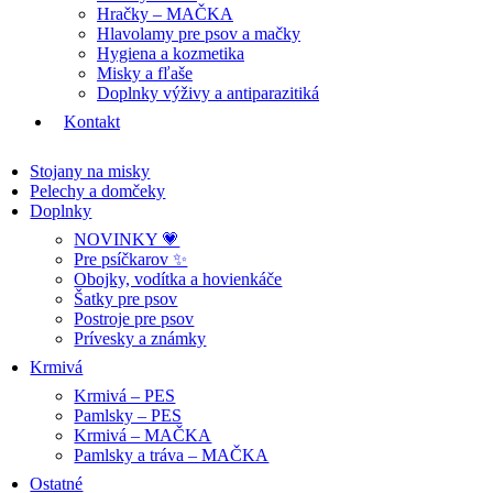
Hračky – MAČKA
Hlavolamy pre psov a mačky
Hygiena a kozmetika
Misky a fľaše
Doplnky výživy a antiparazitiká
Kontakt
Stojany na misky
Pelechy a domčeky
Doplnky
NOVINKY 💗
Pre psíčkarov ✨
Obojky, vodítka a hovienkáče
Šatky pre psov
Postroje pre psov
Prívesky a známky
Krmivá
Krmivá – PES
Pamlsky – PES
Krmivá – MAČKA
Pamlsky a tráva – MAČKA
Ostatné