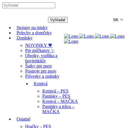
-12% ZĽAVA s kódom "LETO12" ☀️
🐾🐶
SK
Stojany na misky
Pelechy a domčeky
Doplnky
NOVINKY 💗
Pre psíčkarov ✨
Obojky, vodítka a
hovienkáče
Šatky pre psov
Postroje pre psov
Prívesky a známky
Krmivá
Krmivá – PES
Pamlsky – PES
Krmivá – MAČKA
Pamlsky a tráva –
MAČKA
Ostatné
Hračky – PES