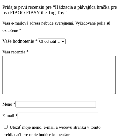
Pridajte prvú recenziu pre “Hádzacia a plávajúca hračka pre
psa FIBOO FIBSY the Tug Toy”
Vaša e-mailová adresa nebude zverejnená.
Vyžadované polia sú
označené
*
Vaše hodnotenie
*
Vaša recenzia
*
Meno
*
E-mail
*
Uložiť moje meno, e-mail a webovú stránku v tomto
prehliadači pre moje budúce komentáre.