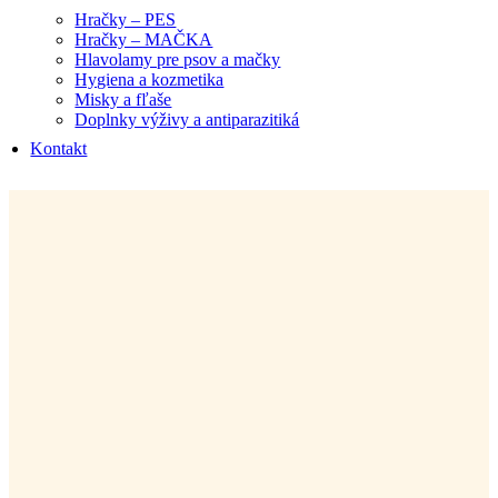
Hračky – PES
Hračky – MAČKA
Hlavolamy pre psov a mačky
Hygiena a kozmetika
Misky a fľaše
Doplnky výživy a antiparazitiká
Kontakt