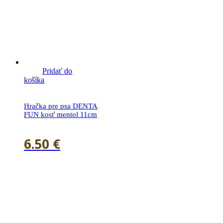
Pridať do
košíka
Hračka pre psa DENTA
FUN kosť mentol 11cm
6.50
€