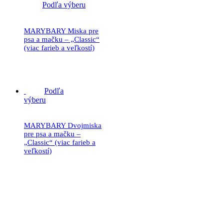
Podľa výberu
MARYBARY Miska pre
psa a mačku – „Classic“
(viac farieb a veľkostí)
14.90
€
Podľa
výberu
MARYBARY Dvojmiska
pre psa a mačku –
„Classic“ (viac farieb a
veľkostí)
24.90
€