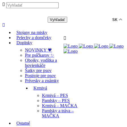
-12% ZĽAVA s kódom "LETO12" ☀️
🐾🐶
SK
Stojany na misky
Pelechy a domčeky
Doplnky
NOVINKY 💗
Pre psíčkarov ✨
Obojky, vodítka a
hovienkáče
Šatky pre psov
Postroje pre psov
Prívesky a známky
Krmivá
Krmivá – PES
Pamlsky – PES
Krmivá – MAČKA
Pamlsky a tráva –
MAČKA
Ostatné