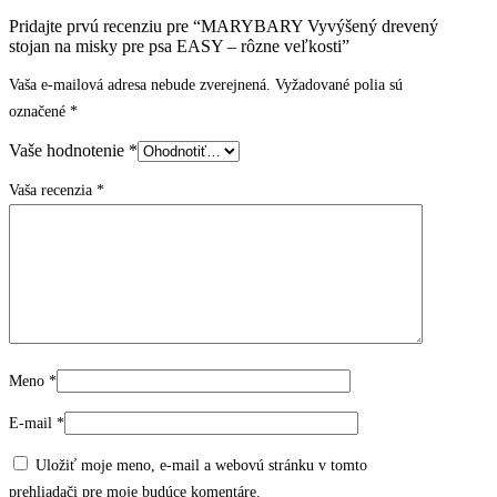
Pridajte prvú recenziu pre “MARYBARY Vyvýšený drevený
stojan na misky pre psa EASY – rôzne veľkosti”
Vaša e-mailová adresa nebude zverejnená.
Vyžadované polia sú
označené
*
Vaše hodnotenie
*
Vaša recenzia
*
Meno
*
E-mail
*
Uložiť moje meno, e-mail a webovú stránku v tomto
prehliadači pre moje budúce komentáre.