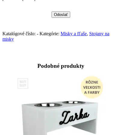
Katalógové číslo:
-
Kategórie:
Misky a fľaše
,
Stojany na
misky
Podobné produkty