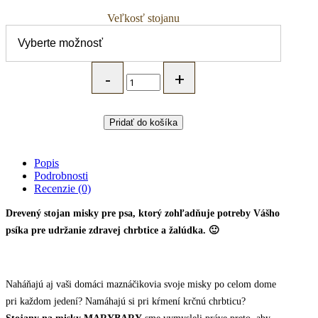
Veľkosť stojanu
MARYBARY
Vyvýšený
drevený
stojan
na
Pridať do košíka
misky
pre
psa
Popis
EASY
Podrobnosti
-
Recenzie (0)
rôzne
veľkosti
Drevený stojan misky pre psa, ktorý zohľadňuje potreby Vášho
quantity
psíka pre udržanie zdravej chrbtice a žalúdka. 🙂
Naháňajú aj vaši domáci maznáčikovia svoje misky po celom dome
pri každom jedení? Namáhajú si pri kŕmení krčnú chrbticu?