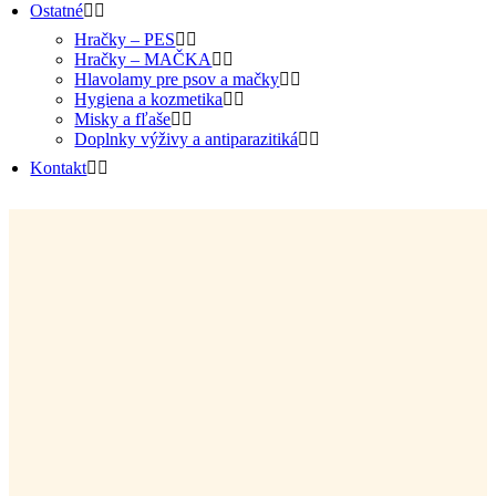
Ostatné
Hračky – PES
Hračky – MAČKA
Hlavolamy pre psov a mačky
Hygiena a kozmetika
Misky a fľaše
Doplnky výživy a antiparazitiká
Kontakt