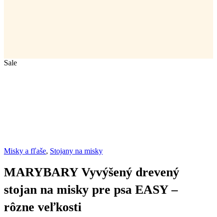
Sale
Misky a fľaše
,
Stojany na misky
MARYBARY Vyvýšený drevený
stojan na misky pre psa EASY –
rôzne veľkosti