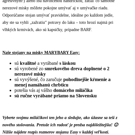
agresívnym!) alebo iba navlhčenou handričkou, zatiaľ čo samotné
nerezové misky môžete pokojne umývať aj v umývačke riadu.
Odporúčame stojan umývať pravidelne, ideálne po každom jedle,
aby ste sa vyhli „zažratiu“ potravy do laku – toto hrozí najmä pri
vlhkých krmivách, ako sú kapsičky, prípadne BARF.
Naše stojany na misky MARYBARY Easy:
sú
kvalitné
a vyrábané
s láskou
sú vyrobené zo
smrekového dreva doplnené o 2
nerezové misky
sú vyvýšené, čo zaručuje
pohodlnejšie kŕmenie a
menej namáhanú chrbticu
potešia vás aj vášho
domáceho miláčika
sú ručne vyrábané priamo na Slovensku
Vyberte svojmu miláčikovi ten jeho a sledujte, ako úžasne sa teší z
nového stolovania. Pretože ich radosť je predsa najdôležitejšia! 🙂
Nižšie nájdete rozpis rozmerov stojanu Easy v každej veľkosti.