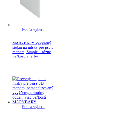
Podľa výberu
MARYBARY Vyvýšený
stojan na misky pre psa s
menom, Simple – rôzne
veľkosti a farby
34.90
€
Podľa výberu