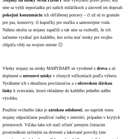
Stojany na misky MARYBARY
sme vymysleli práve preto, aby
sme sa vyhli neporiadku pri našich miláčikoch a zároveň im dopriali
pokojnú konzumáciu
ich obľúbenej potravy – či už sú to granule
pre psa, konzervy, či kapsičky pre mačku a samozrejme voda.
Nášmu okoliu sa stojany zapáčili a tak sme sa rozhodli, že ich
začneme vyrábať pre každého, kto uvíta mať misky pre svojho
chlpáča vždy na svojom mieste 🙂
Všetky stojany na misky MARYBARY sú vyrobené z
dreva
a sú
doplnené o
nerezové misky
v rôznych veľkostiach podľa výberu.
Vyrábame ich s detailnou precíznosťou a s
obrovskou dávkou
lásky
k zvieratám, ktorú vkladáme do každého jedného nášho
výrobku.
Použitie vrchného laku je
zárukou odolnosti
, no napriek tomu
stojany odporúčame používať radšej v interiéri, prípadne v krytých
priestoroch. Vďaka laku ich stačí očistiť jemným čistiacim
prostriedkom určeným na drevené a lakované povrchy (nie