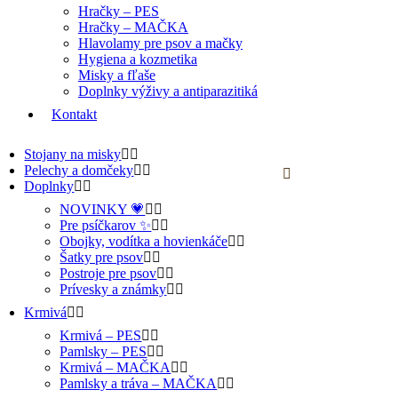
Hračky – PES
Hračky – MAČKA
Hlavolamy pre psov a mačky
Hygiena a kozmetika
Misky a fľaše
Doplnky výživy a antiparazitiká
Kontakt
Stojany na misky
Pelechy a domčeky
Doplnky
NOVINKY 💗
Pre psíčkarov ✨
Obojky, vodítka a hovienkáče
Šatky pre psov
Postroje pre psov
Prívesky a známky
Krmivá
Krmivá – PES
Pamlsky – PES
Krmivá – MAČKA
Pamlsky a tráva – MAČKA