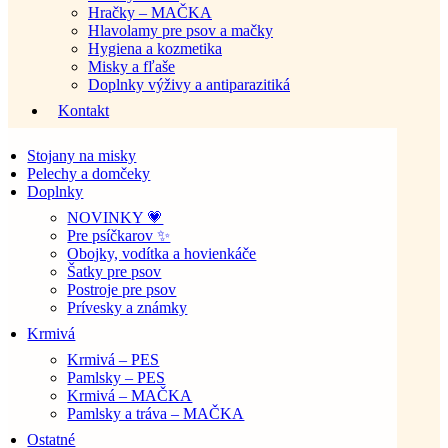
Hračky – MAČKA
Hlavolamy pre psov a mačky
Hygiena a kozmetika
Misky a fľaše
Doplnky výživy a antiparazitiká
Kontakt
Stojany na misky
Pelechy a domčeky
Doplnky
NOVINKY 💗
Pre psíčkarov ✨
Obojky, vodítka a hovienkáče
Šatky pre psov
Postroje pre psov
Prívesky a známky
Krmivá
Krmivá – PES
Pamlsky – PES
Krmivá – MAČKA
Pamlsky a tráva – MAČKA
Ostatné