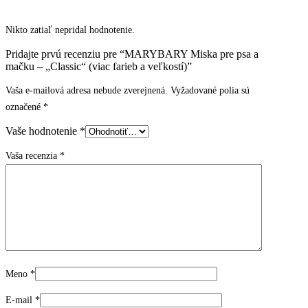
Nikto zatiaľ nepridal hodnotenie.
Pridajte prvú recenziu pre “MARYBARY Miska pre psa a
mačku – „Classic“ (viac farieb a veľkostí)”
Vaša e-mailová adresa nebude zverejnená.
Vyžadované polia sú
označené
*
Vaše hodnotenie
*
Vaša recenzia
*
Meno
*
E-mail
*