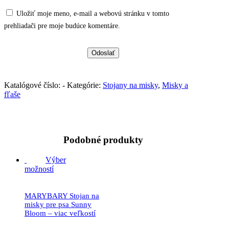
Uložiť moje meno, e-mail a webovú stránku v tomto
prehliadači pre moje budúce komentáre.
Katalógové číslo:
-
Kategórie:
Stojany na misky
,
Misky a
fľaše
Podobné produkty
Výber
možností
MARYBARY Stojan na
misky pre psa Sunny
Bloom – viac veľkostí