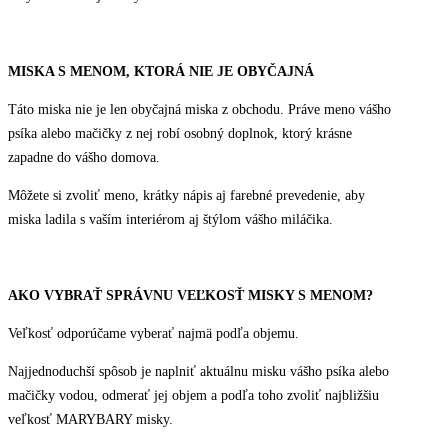
MISKA S MENOM, KTORÁ NIE JE OBYČAJNÁ
Táto miska nie je len obyčajná miska z obchodu. Práve meno vášho
psíka alebo mačičky z nej robí osobný doplnok, ktorý krásne
zapadne do vášho domova.
Môžete si zvoliť meno, krátky nápis aj farebné prevedenie, aby
miska ladila s vaším interiérom aj štýlom vášho miláčika.
AKO VYBRAŤ SPRÁVNU VEĽKOSŤ MISKY S MENOM?
Veľkosť odporúčame vyberať najmä podľa objemu.
Najjednoduchší spôsob je naplniť aktuálnu misku vášho psíka alebo
mačičky vodou, odmerať jej objem a podľa toho zvoliť najbližšiu
veľkosť MARYBARY misky.