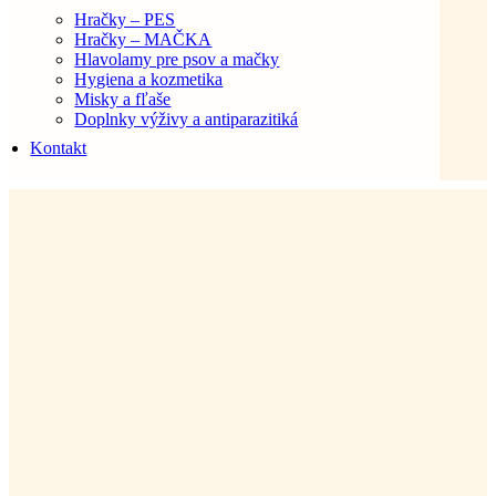
Hračky – PES
Hračky – MAČKA
Hlavolamy pre psov a mačky
Hygiena a kozmetika
Misky a fľaše
Doplnky výživy a antiparazitiká
Kontakt