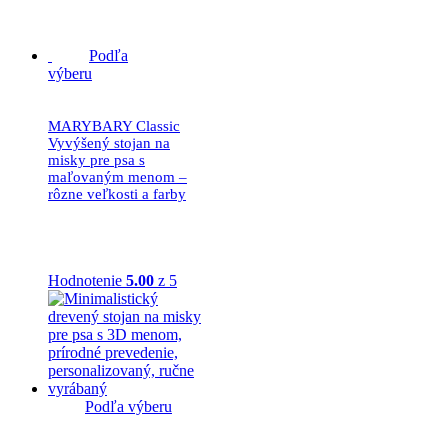
34.90
€
Podľa
výberu
MARYBARY Classic
Vyvýšený stojan na
misky pre psa s
maľovaným menom –
rôzne veľkosti a farby
37.90
€
Hodnotenie
5.00
z 5
Podľa výberu