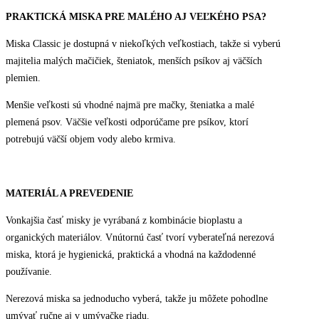
PRAKTICKÁ MISKA PRE MALÉHO AJ VEĽKÉHO PSA?
Miska Classic je dostupná v niekoľkých veľkostiach, takže si vyberú
majitelia malých mačičiek, šteniatok, menších psíkov aj väčších
plemien.
Menšie veľkosti sú vhodné najmä pre mačky, šteniatka a malé
plemená psov. Väčšie veľkosti odporúčame pre psíkov, ktorí
potrebujú väčší objem vody alebo krmiva.
MATERIÁL A PREVEDENIE
Vonkajšia časť misky je vyrábaná z kombinácie bioplastu a
organických materiálov. Vnútornú časť tvorí vyberateľná nerezová
miska, ktorá je hygienická, praktická a vhodná na každodenné
používanie.
Nerezová miska sa jednoducho vyberá, takže ju môžete pohodlne
umývať ručne aj v umývačke riadu.