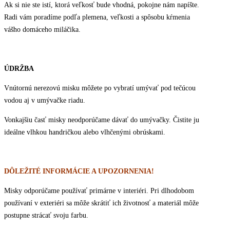
Ak si nie ste istí, ktorá veľkosť bude vhodná, pokojne nám napíšte.
Radi vám poradíme podľa plemena, veľkosti a spôsobu kŕmenia
vášho domáceho miláčika.
ÚDRŽBA
Vnútornú nerezovú misku môžete po vybratí umývať pod tečúcou
vodou aj v umývačke riadu.
Vonkajšiu časť misky neodporúčame dávať do umývačky. Čistite ju
ideálne vlhkou handričkou alebo vlhčenými obrúskami.
DÔLEŽITÉ INFORMÁCIE A UPOZORNENIA!
Misky odporúčame používať primárne v interiéri. Pri dlhodobom
používaní v exteriéri sa môže skrátiť ich životnosť a materiál môže
postupne strácať svoju farbu.