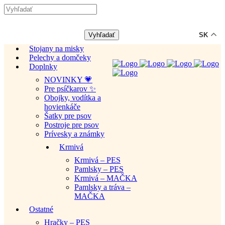
-12% ZĽAVA s kódom "LETO12" ☀️
🐾🐶
SK
Stojany na misky
Pelechy a domčeky
Doplnky
NOVINKY 💗
Pre psíčkarov ✨
Obojky, vodítka a
hovienkáče
Šatky pre psov
Postroje pre psov
Prívesky a známky
Krmivá
Krmivá – PES
Pamlsky – PES
Krmivá – MAČKA
Pamlsky a tráva –
MAČKA
Ostatné
Hračky – PES