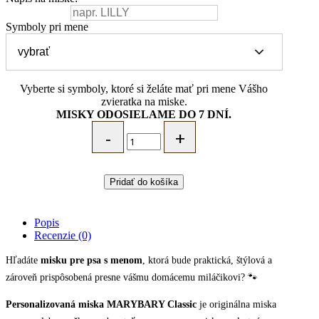
Symboly pri mene
Vyberte si symboly, ktoré si želáte mať pri mene Vášho
zvieratka na miske.
MISKY ODOSIELAME DO 7 DNÍ.
MARYBARY
Miska
pre
psa
a
Pridať do košíka
mačku
-
"Classic"
Popis
(viac
Recenzie (0)
farieb
a
Hľadáte
misku pre psa s menom
, ktorá bude praktická, štýlová a
veľkostí)
zároveň prispôsobená presne vášmu domácemu miláčikovi? 🐾
quantity
Personalizovaná miska MARYBARY Classic
je originálna miska