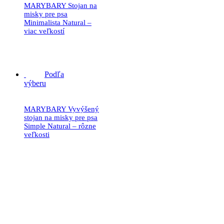
MARYBARY Stojan na
misky pre psa
Minimalista Natural –
viac veľkostí
27.90
€
Podľa
výberu
MARYBARY Vyvýšený
stojan na misky pre psa
Simple Natural – rôzne
veľkosti
31.90
€