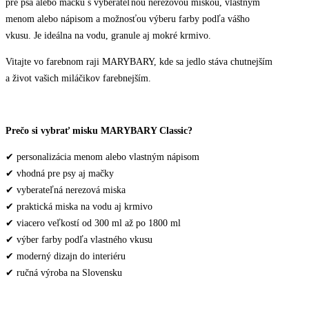
pre psa alebo mačku s vyberateľnou nerezovou miskou, vlastným
menom alebo nápisom a možnosťou výberu farby podľa vášho
vkusu. Je ideálna na vodu, granule aj mokré krmivo.
Vitajte vo farebnom raji MARYBARY, kde sa jedlo stáva chutnejším
a život vašich miláčikov farebnejším.
Prečo si vybrať misku MARYBARY Classic?
✔ personalizácia menom alebo vlastným nápisom
✔ vhodná pre psy aj mačky
✔ vyberateľná nerezová miska
✔ praktická miska na vodu aj krmivo
✔ viacero veľkostí od 300 ml až po 1800 ml
✔ výber farby podľa vlastného vkusu
✔ moderný dizajn do interiéru
✔ ručná výroba na Slovensku