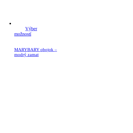
Výber
možností
MARYBARY obojok –
modrý zamat
19.90
€