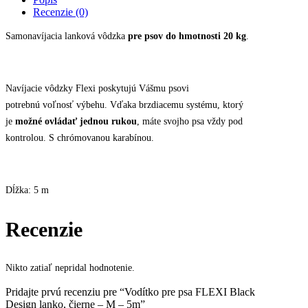
Black
Recenzie (0)
Design
lanko,
Samonavíjacia lanková vôdzka
pre psov do hmotnosti 20 kg
.
čierne
-
M
-
Navíjacie vôdzky Flexi poskytujú Vášmu psovi
5m
potrebnú voľnosť výbehu. Vďaka brzdiacemu systému, ktorý
quantity
je
možné ovládať jednou rukou
, máte svojho psa vždy pod
kontrolou. S chrómovanou karabínou.
Dĺžka: 5 m
Recenzie
Nikto zatiaľ nepridal hodnotenie.
Pridajte prvú recenziu pre “Vodítko pre psa FLEXI Black
Design lanko, čierne – M – 5m”