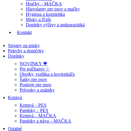
Hračky – MAČKA
Hlavolamy pre psov a mačky
Hygiena a kozmetika
Misky a fľaše
Doplnky výživy a antiparazitiká
Kontakt
Stojany na misky
Pelechy a domčeky
Doplnky
NOVINKY 💗
Pre psíčkarov ✨
Obojky, vodítka a hovienkáče
Šatky pre psov
Postroje pre psov
Prívesky a známky
Krmivá
Krmivá – PES
Pamlsky – PES
Krmivá – MAČKA
Pamlsky a tráva – MAČKA
Ostatné