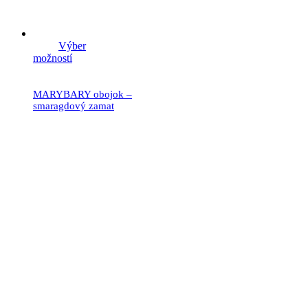
Výber
možností
MARYBARY obojok –
smaragdový zamat
19.90
€