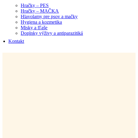
Hračky – PES
Hračky – MAČKA
Hlavolamy pre psov a mačky
Hygiena a kozmetika
Misky a fľaše
Doplnky výživy a antiparazitiká
Kontakt