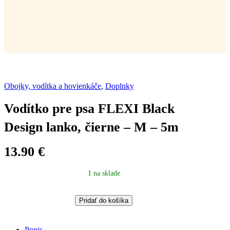
Obojky, vodítka a hovienkáče
,
Doplnky
Vodítko pre psa FLEXI Black
Design lanko, čierne – M – 5m
13.90
€
1 na sklade
Vodítko
Pridať do košíka
pre
psa
FLEXI
Popis