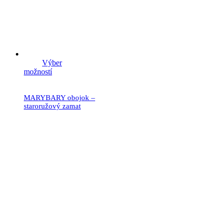
Výber
možností
MARYBARY obojok –
staroružový zamat
19.90
€