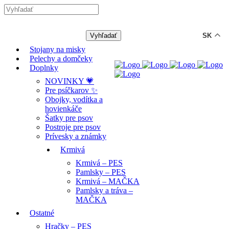
-12% ZĽAVA s kódom "LETO12" ☀️
🐾🐶
SK
Stojany na misky
Pelechy a domčeky
Doplnky
NOVINKY 💗
Pre psíčkarov ✨
Obojky, vodítka a
hovienkáče
Šatky pre psov
Postroje pre psov
Prívesky a známky
Krmivá
Krmivá – PES
Pamlsky – PES
Krmivá – MAČKA
Pamlsky a tráva –
MAČKA
Ostatné
Hračky – PES