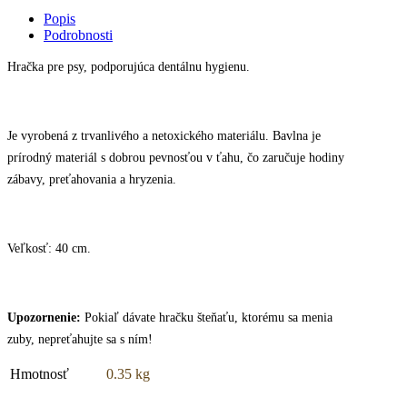
40cm,
Popis
3
Podrobnosti
knôty
quantity
Hračka pre psy, podporujúca dentálnu hygienu.
Je vyrobená z trvanlivého a netoxického materiálu. Bavlna je
prírodný materiál s dobrou pevnosťou v ťahu, čo zaručuje hodiny
zábavy, preťahovania a hryzenia.
Veľkosť: 40 cm.
Upozornenie:
Pokiaľ dávate hračku šteňaťu, ktorému sa menia
zuby, nepreťahujte sa s ním!
Hmotnosť
0.35 kg