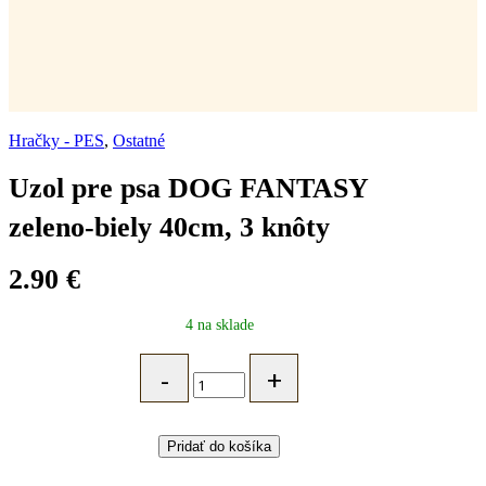
Hračky - PES
,
Ostatné
Uzol pre psa DOG FANTASY
zeleno-biely 40cm, 3 knôty
2.90
€
4 na sklade
Uzol
pre
psa
DOG
FANTASY
Pridať do košíka
zeleno-
biely