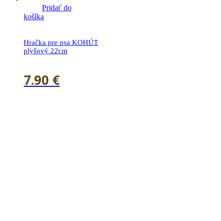
Pridať do
košíka
Hračka pre psa KOHÚT
plyšový 22cm
7.90
€