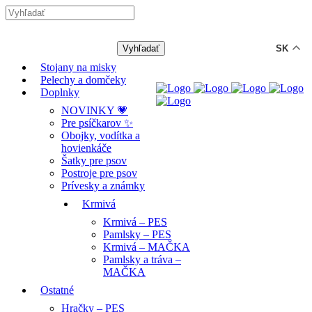
-12% ZĽAVA s kódom "LETO12" ☀️
🐾🐶
SK
Stojany na misky
Pelechy a domčeky
Doplnky
NOVINKY 💗
Pre psíčkarov ✨
Obojky, vodítka a
hovienkáče
Šatky pre psov
Postroje pre psov
Prívesky a známky
Krmivá
Krmivá – PES
Pamlsky – PES
Krmivá – MAČKA
Pamlsky a tráva –
MAČKA
Ostatné
Hračky – PES