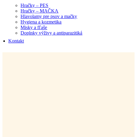
Hračky – PES
Hračky – MAČKA
Hlavolamy pre psov a mačky
Hygiena a kozmetika
Misky a fľaše
Doplnky výživy a antiparazitiká
Kontakt