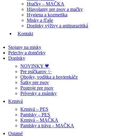
Hračky – MAČKA
Hlavolamy pre psov a mačky
Hygiena a kozmetika
Misky a fľaše
Doplnky výživy a antiparazitiká
Kontakt
Stojany na misky
Pelechy a domčeky
Doplnky
NOVINKY 💗
Pre psíčkarov ✨
Obojky, vodítka a hovienkáče
Šatky pre psov
Postroje pre psov
Prívesky a známky
Krmivá
Krmivá – PES
Pamlsky – PES
Krmivá – MAČKA
Pamlsky a tráva – MAČKA
Ostatné