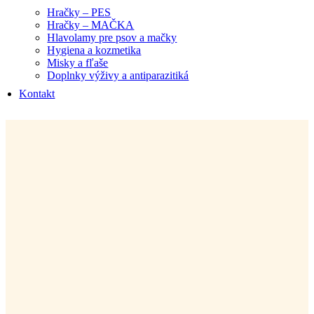
Hračky – PES
Hračky – MAČKA
Hlavolamy pre psov a mačky
Hygiena a kozmetika
Misky a fľaše
Doplnky výživy a antiparazitiká
Kontakt