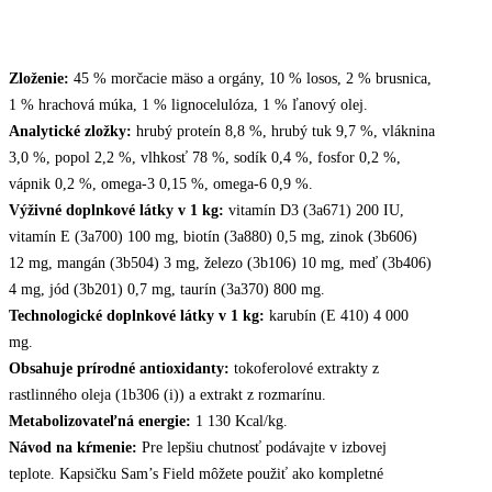
Zloženie:
45 % morčacie mäso a orgány, 10 % losos, 2 % brusnica,
1 % hrachová múka, 1 % lignocelulóza, 1 % ľanový olej.
Analytické zložky:
hrubý proteín 8,8 %, hrubý tuk 9,7 %, vláknina
3,0 %, popol 2,2 %, vlhkosť 78 %, sodík 0,4 %, fosfor 0,2 %,
vápnik 0,2 %, omega-3 0,15 %, omega-6 0,9 %.
Výživné doplnkové látky v 1 kg:
vitamín D3 (3a671) 200 IU,
vitamín E (3a700) 100 mg, biotín (3a880) 0,5 mg, zinok (3b606)
12 mg, mangán (3b504) 3 mg, železo (3b106) 10 mg, meď (3b406)
4 mg, jód (3b201) 0,7 mg, taurín (3a370) 800 mg.
Technologické doplnkové látky v 1 kg:
karubín (E 410) 4 000
mg.
Obsahuje prírodné antioxidanty:
tokoferolové extrakty z
rastlinného oleja (1b306 (i)) a extrakt z rozmarínu.
Metabolizovateľná energie:
1 130 Kcal/kg.
Návod na kŕmenie:
Pre lepšiu chutnosť podávajte v izbovej
teplote. Kapsičku Sam’s Field môžete použiť ako kompletné