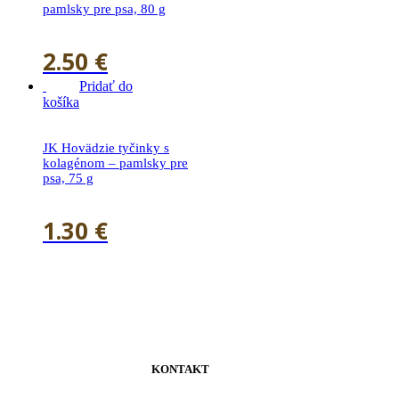
pamlsky pre psa, 80 g
2.50
€
Pridať do
košíka
JK Hovädzie tyčinky s
kolagénom – pamlsky pre
psa, 75 g
1.30
€
KONTAKT