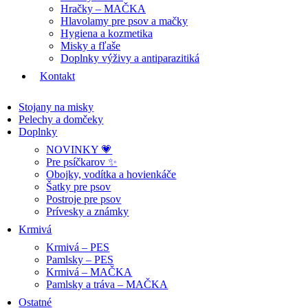
Hračky – MAČKA
Hlavolamy pre psov a mačky
Hygiena a kozmetika
Misky a fľaše
Doplnky výživy a antiparazitiká
Kontakt
Stojany na misky
Pelechy a domčeky
Doplnky
NOVINKY 💗
Pre psíčkarov ✨
Obojky, vodítka a hovienkáče
Šatky pre psov
Postroje pre psov
Prívesky a známky
Krmivá
Krmivá – PES
Pamlsky – PES
Krmivá – MAČKA
Pamlsky a tráva – MAČKA
Ostatné