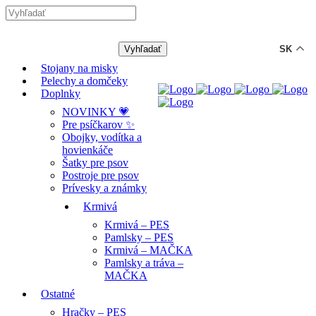
-12% ZĽAVA s kódom "LETO12" ☀️
🐾🐶
SK
Stojany na misky
Pelechy a domčeky
Doplnky
NOVINKY 💗
Pre psíčkarov ✨
Obojky, vodítka a
hovienkáče
Šatky pre psov
Postroje pre psov
Prívesky a známky
Krmivá
Krmivá – PES
Pamlsky – PES
Krmivá – MAČKA
Pamlsky a tráva –
MAČKA
Ostatné
Hračky – PES