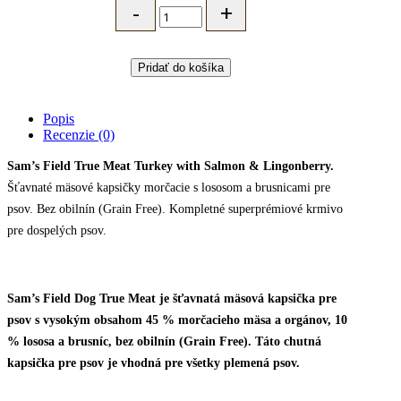
Field
šťavnatá
mäsová
kapsička
Pridať do košíka
pre
psov
-
Popis
morčacie,
Recenzie (0)
losos
a
Sam’s Field True Meat Turkey with Salmon & Lingonberry.
brusnice
Šťavnaté mäsové kapsičky morčacie s lososom a brusnicami pre
-
260
psov. Bez obilnín (Grain Free). Kompletné superprémiové krmivo
g
pre dospelých psov.
quantity
Sam’s Field Dog True Meat je šťavnatá mäsová kapsička pre
psov s vysokým obsahom 45 % morčacieho mäsa a orgánov, 10
% lososa a brusníc, bez obilnín (Grain Free). Táto chutná
kapsička pre psov je vhodná pre všetky plemená psov.