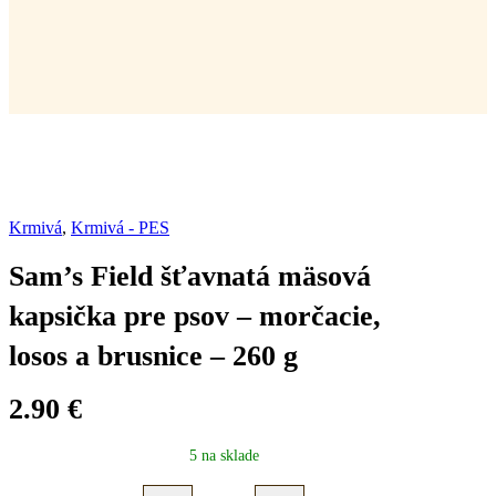
Krmivá
,
Krmivá - PES
Sam’s Field šťavnatá mäsová
kapsička pre psov – morčacie,
losos a brusnice – 260 g
2.90
€
5 na sklade
Sam's