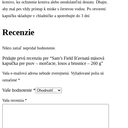
krmivo, ku ochutenie krmiva alebo neodolateľnú desiatu. Dbajte,
aby mal pes vždy prístup k miske s čerstvou vodou. Po otvorení
kapsičku skladujte v chladničke a spotrebujte do 3 dní.
Recenzie
Nikto zatiaľ nepridal hodnotenie.
Pridajte prvú recenziu pre “Sam’s Field šťavnatá mäsová
kapsička pre psov – morčacie, losos a brusnice – 260 g”
Vaša e-mailová adresa nebude zverejnená.
Vyžadované polia sú
označené
*
Vaše hodnotenie
*
Vaša recenzia
*