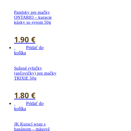
Pamlsky pre mačky
ONTARIO – kuracie
kúsky so syrom 50g
1.90
€
Pridať do
košíka
Sušené rybičky
(ančovičky) pre mačky
TRIXIE 50g
1.80
€
Pridať do
košíka
JK Kurací wrap s
banánom – mäsové