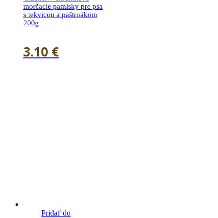
morčacie pamlsky pre psa
s tekvicou a paštrnákom
200g
3.10
€
Pridať do