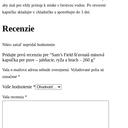
aby mal pes vždy prístup k miske s čerstvou vodou. Po otvorení
kapsičku skladujte v chladničke a spotrebujte do 3 dní.
Recenzie
Nikto zatiaľ nepridal hodnotenie.
Pridajte prvú recenziu pre “Sam’s Field šťavnatá mäsová
kapsička pre psov – jahňacie, ryža a hrach – 260 g”
Vaša e-mailová adresa nebude zverejnená.
Vyžadované polia sú
označené
*
Vaše hodnotenie
*
Vaša recenzia
*