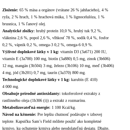
Zloženie:
65 % mäsa a orgánov (vrátane 26 % jahňacieho), 4 %
ryža, 2 % hrach, 1 % hrachová múka, 1 % lignocelulóza, 1 %
brusnica, 1 % ľanový olej.
Analytické zložky:
hrubý proteín 10,0 %, hrubý tuk 9,2 %,
vláknina 2,6 %, popol 2,6 %, vlhkosť 78 %, sodík 0,4 %, fosfor
0,2 %, vápnik 0,2 %, omega-3 0,2 %, omega-6 0,9 %.
Výživné doplnkové látky v 1 kg:
vitamín D3 (3a671) 200 IU,
vitamín E (3a700) 100 mg, biotín (3a880) 0,5 mg, zinok (3b606)
12 mg, mangán (3b504) 3 mg, železo (3b106) 10 mg, meď (3b406)
4 mg, jód (3b201) 0,7 mg, taurín (3a370) 800 mg.
Technologické doplnkové látky v 1 kg:
karubín (E 410)
4 000 mg.
Obsahuje prírodné antioxidanty:
tokoferolové extrakty z
rastlinného oleja (1b306 (i)) a extrakt z rozmarínu.
Metabolizovateľná energie:
1 100 Kcal/kg.
Návod na kŕmenie:
Pre lepšiu chutnosť podávajte v izbovej
teplote. Kapsičku Sam’s Field môžete použiť ako kompletné
krmivo, ku ochutenie krmiva alebo neodolateľnú desiatu. Dbajte,