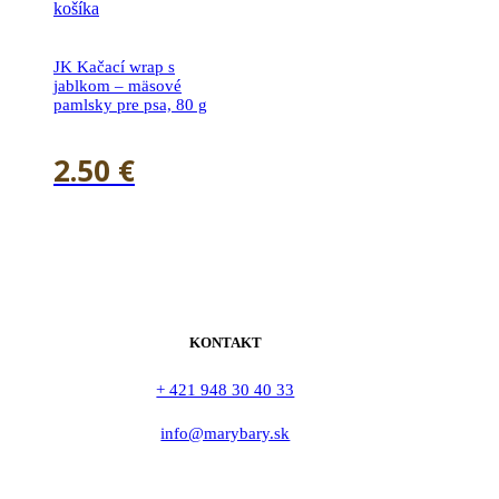
košíka
JK Kačací wrap s
jablkom – mäsové
pamlsky pre psa, 80 g
2.50
€
KONTAKT
+ 421 948 30 40 33
info@marybary.sk