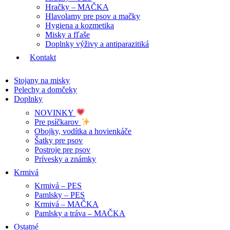
Hračky – MAČKA
Hlavolamy pre psov a mačky
Hygiena a kozmetika
Misky a fľaše
Doplnky výživy a antiparazitiká
Kontakt
Stojany na misky
Pelechy a domčeky
Doplnky
NOVINKY
Pre psíčkarov
Obojky, vodítka a hovienkáče
Šatky pre psov
Postroje pre psov
Prívesky a známky
Krmivá
Krmivá – PES
Pamlsky – PES
Krmivá – MAČKA
Pamlsky a tráva – MAČKA
Ostatné