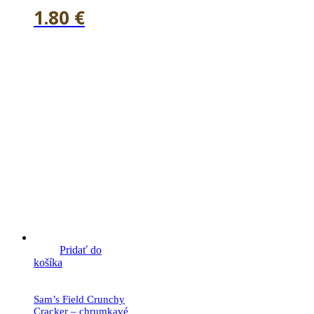
1.80
€
Pridať do
košíka
Sam’s Field Crunchy
Cracker – chrumkavé