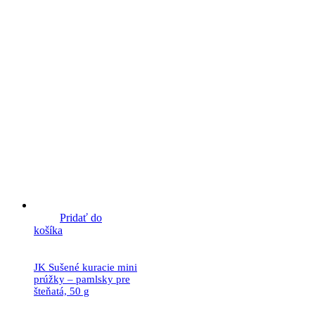
Pridať do
košíka
JK Sušené kuracie mini
prúžky – pamlsky pre
šteňatá, 50 g