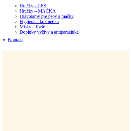
Hračky – PES
Hračky – MAČKA
Hlavolamy pre psov a mačky
Hygiena a kozmetika
Misky a fľaše
Doplnky výživy a antiparazitiká
Kontakt