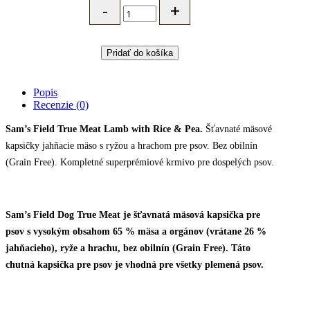
Field
šťavnatá
mäsová
kapsička
Pridať do košíka
pre
psov
-
Popis
jahňacie,
Recenzie (0)
ryža
a
Sam’s Field True Meat Lamb with Rice & Pea.
Šťavnaté mäsové
hrach
kapsičky jahňacie mäso s ryžou a hrachom pre psov. Bez obilnín
-
260
(Grain Free). Kompletné superprémiové krmivo pre dospelých psov.
g
quantity
Sam’s Field Dog True Meat je šťavnatá mäsová kapsička pre
psov s vysokým obsahom 65 % mäsa a orgánov (vrátane 26 %
jahňacieho), ryže a hrachu, bez obilnín (Grain Free). Táto
chutná kapsička pre psov je vhodná pre všetky plemená psov.