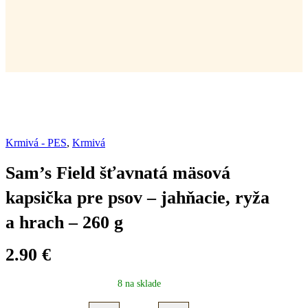
Krmivá - PES
,
Krmivá
Sam’s Field šťavnatá mäsová
kapsička pre psov – jahňacie, ryža
a hrach – 260 g
2.90
€
8 na sklade
Sam's