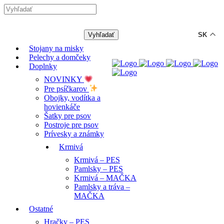
-12% ZĽAVA s kódom "LETO12"
SK
Stojany na misky
Pelechy a domčeky
Doplnky
NOVINKY
Pre psíčkarov
Obojky, vodítka a
hovienkáče
Šatky pre psov
Postroje pre psov
Prívesky a známky
Krmivá
Krmivá – PES
Pamlsky – PES
Krmivá – MAČKA
Pamlsky a tráva –
MAČKA
Ostatné
Hračky – PES