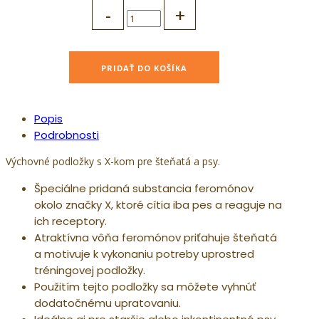
Podložka
DF
tréningová
X
PRIDAŤ DO KOŠÍKA
s
feromónmi
60x90
Popis
-
Podrobnosti
7ks
quantity
Výchovné podložky s X-kom pre šteňatá a psy.
Špeciálne pridaná substancia feromónov
okolo značky X, ktoré cítia iba pes a reaguje na
ich receptory.
Atraktívna vôňa feromónov priťahuje šteňatá
a motivuje k vykonaniu potreby uprostred
tréningovej podložky.
Použitím tejto podložky sa môžete vyhnúť
dodatočnému upratovaniu.