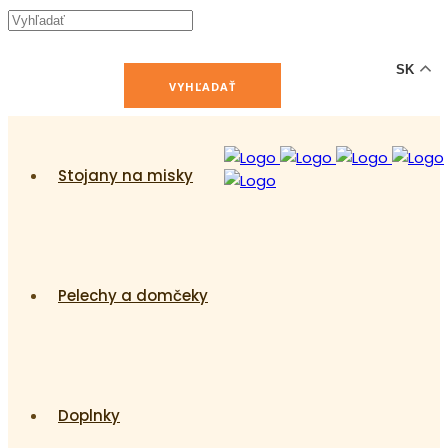
-12% ZĽAVA s kódom "LETO12" ☀️
🐾🐶
SK
Stojany na misky
Pelechy a domčeky
Doplnky