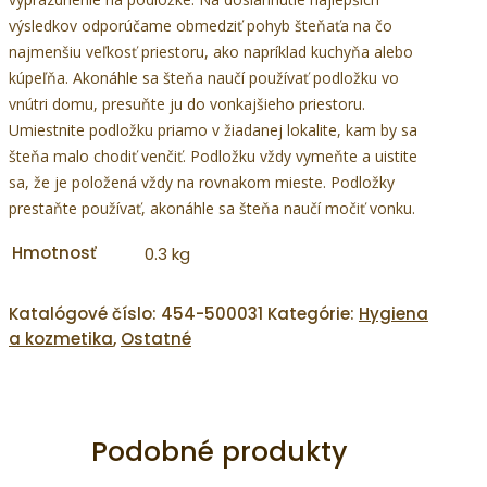
výsledkov odporúčame obmedziť pohyb šteňaťa na čo
najmenšiu veľkosť priestoru, ako napríklad kuchyňa alebo
kúpeľňa. Akonáhle sa šteňa naučí používať podložku vo
vnútri domu, presuňte ju do vonkajšieho priestoru.
Umiestnite podložku priamo v žiadanej lokalite, kam by sa
šteňa malo chodiť venčiť. Podložku vždy vymeňte a uistite
sa, že je položená vždy na rovnakom mieste. Podložky
prestaňte používať, akonáhle sa šteňa naučí močiť vonku.
Hmotnosť
0.3 kg
Katalógové číslo:
454-500031
Kategórie:
Hygiena
a kozmetika
,
Ostatné
Podobné produkty