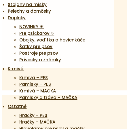
Stojany na misky
Pelechy a domčeky
Doplnky
NOVINKY 💗
Pre psíčkarov ✨
Obojky, vodítka a hovienkáče
Šatky pre psov
Postroje pre psov
Prívesky a známky
Krmivá
Krmivá – PES
Pamlsky – PES
Krmivá – MAČKA
Pamlsky a tráva – MAČKA
Ostatné
Hračky – PES
Hračky – MAČKA
Hlavolamy pre psov a mačky