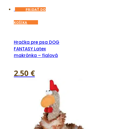
PRIDAŤ DO
KOŠÍKA
Hračka pre psa DOG
FANTASY Latex
makrónka – fialová
2.50
€