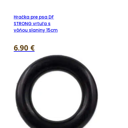
Hračka pre psa DF
STRONG vrtuľa s
vôňou slaniny 15cm
6.90
€