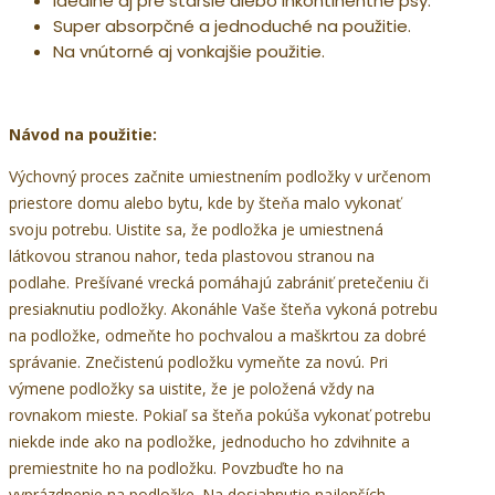
Ideálne aj pre staršie alebo inkontinentné psy.
Super absorpčné a jednoduché na použitie.
Na vnútorné aj vonkajšie použitie.
Návod na použitie:
Výchovný proces začnite umiestnením podložky v určenom
priestore domu alebo bytu, kde by šteňa malo vykonať
svoju potrebu. Uistite sa, že podložka je umiestnená
látkovou stranou nahor, teda plastovou stranou na
podlahe. Prešívané vrecká pomáhajú zabrániť pretečeniu či
presiaknutiu podložky. Akonáhle Vaše šteňa vykoná potrebu
na podložke, odmeňte ho pochvalou a maškrtou za dobré
správanie. Znečistenú podložku vymeňte za novú. Pri
výmene podložky sa uistite, že je položená vždy na
rovnakom mieste. Pokiaľ sa šteňa pokúša vykonať potrebu
niekde inde ako na podložke, jednoducho ho zdvihnite a
premiestnite ho na podložku. Povzbuďte ho na
vyprázdnenie na podložke. Na dosiahnutie najlepších