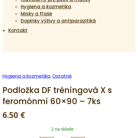
Hygiena a kozmetika
Misky a fľaše
Doplnky výživy a antiparazitiká
Kontakt
Hygiena a kozmetika
,
Ostatné
Podložka DF tréningová X s
feromónmi 60×90 – 7ks
6.50
€
2 na sklade