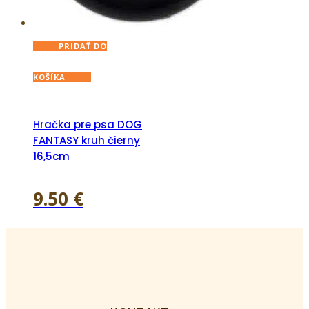
PRIDAŤ DO
KOŠÍKA
Hračka pre psa DOG
FANTASY kruh čierny
16,5cm
9.50
€