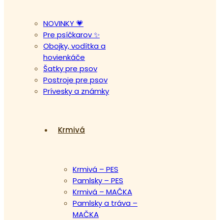
NOVINKY 💗
Pre psíčkarov ✨
Obojky, vodítka a
hovienkáče
Šatky pre psov
Postroje pre psov
Prívesky a známky
Krmivá
Krmivá – PES
Pamlsky – PES
Krmivá – MAČKA
Pamlsky a tráva –
MAČKA