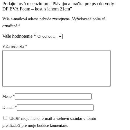
Pridajte prvú recenziu pre “Plávajúca hračka pre psa do vody
DF EVA Foam – kosť s lanom 21cm”
Vaša e-mailová adresa nebude zverejnená.
Vyžadované polia sú
označené
*
Vaše hodnotenie
*
Vaša recenzia
*
Meno
*
E-mail
*
Uložiť moje meno, e-mail a webovú stránku v tomto
prehliadači pre moje budúce komentáre.