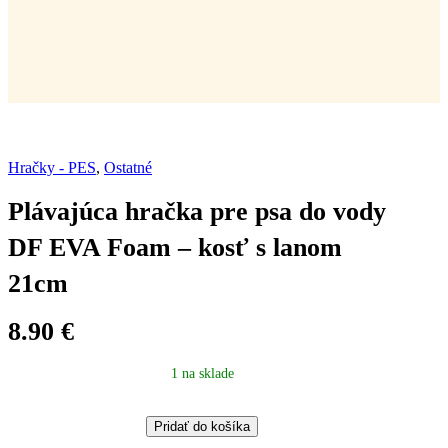
Hračky - PES
,
Ostatné
Plávajúca hračka pre psa do vody
DF EVA Foam – kosť s lanom
21cm
8.90
€
1 na sklade
Plávajúca
Pridať do košíka
hračka