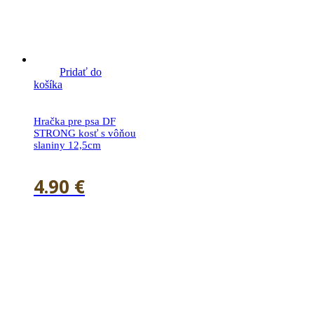
Pridať do
košíka
Hračka pre psa DF
STRONG kosť s vôňou
slaniny 12,5cm
4.90
€