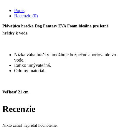
pre
psa
Popis
do
Recenzie (0)
vody
DF
Plávajúca hračka Dog Fantasy EVA Foam ideálna pre letné
EVA
hrátky k vode.
Foam
-
kosť
s
Nízka váha hračky umožňuje bezpečné aportovanie vo
lanom
vode.
21cm
Ľahko umývateľná.
quantity
Odolný materiál.
Veľkosť 21 cm
Recenzie
Nikto zatiaľ nepridal hodnotenie.