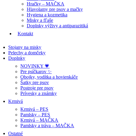
Hračky – MAČKA
Hlavolamy pre psov a mačky
Hygiena a kozmetika
Misky a fľaše
Doplnky výživy a antiparazitiká
Kontakt
Stojany na misky
Pelechy a domčeky
Doplnky
NOVINKY 💗
Pre psíčkarov ✨
Obojky, vodítka a hovienkáče
Šatky pre psov
Postroje pre psov
Prívesky a známky
Krmivá
Krmivá – PES
Pamlsky – PES
Krmivá – MAČKA
Pamlsky a tráva – MAČKA
Ostatné