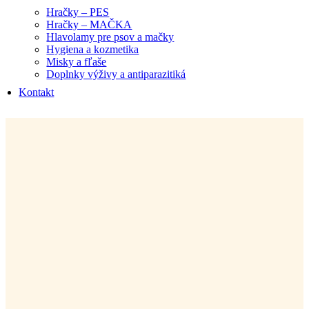
Hračky – PES
Hračky – MAČKA
Hlavolamy pre psov a mačky
Hygiena a kozmetika
Misky a fľaše
Doplnky výživy a antiparazitiká
Kontakt