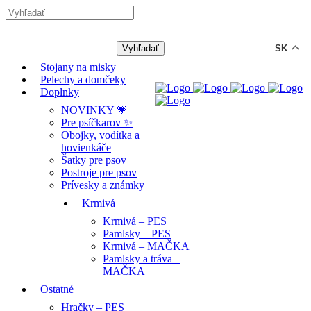
-12% ZĽAVA s kódom "LETO12" ☀️
🐾🐶
SK
Stojany na misky
Pelechy a domčeky
Doplnky
NOVINKY 💗
Pre psíčkarov ✨
Obojky, vodítka a
hovienkáče
Šatky pre psov
Postroje pre psov
Prívesky a známky
Krmivá
Krmivá – PES
Pamlsky – PES
Krmivá – MAČKA
Pamlsky a tráva –
MAČKA
Ostatné
Hračky – PES