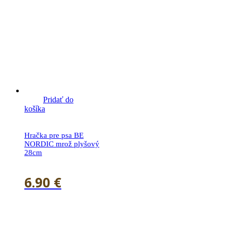
Pridať do
košíka
Hračka pre psa BE
NORDIC mrož plyšový
28cm
6.90
€