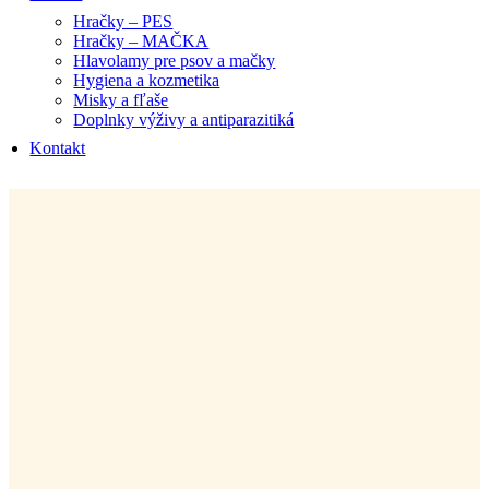
Hračky – PES
Hračky – MAČKA
Hlavolamy pre psov a mačky
Hygiena a kozmetika
Misky a fľaše
Doplnky výživy a antiparazitiká
Kontakt