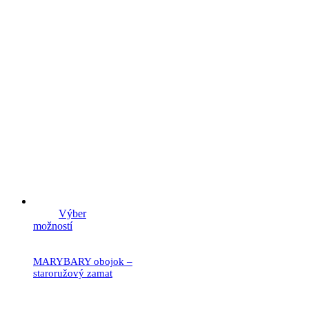
Výber
možností
MARYBARY obojok –
staroružový zamat