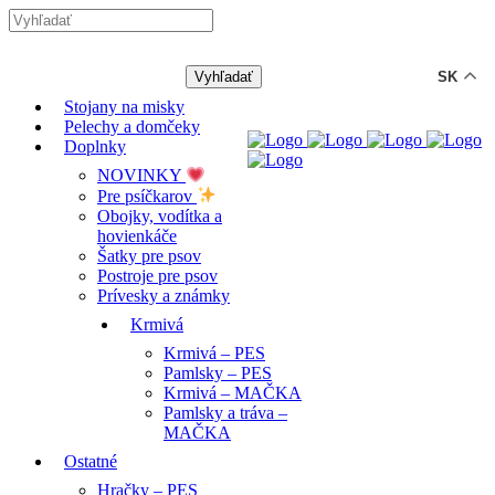
-12% ZĽAVA s kódom "LETO12"
SK
Stojany na misky
Pelechy a domčeky
Doplnky
NOVINKY
Pre psíčkarov
Obojky, vodítka a
hovienkáče
Šatky pre psov
Postroje pre psov
Prívesky a známky
Krmivá
Krmivá – PES
Pamlsky – PES
Krmivá – MAČKA
Pamlsky a tráva –
MAČKA
Ostatné
Hračky – PES