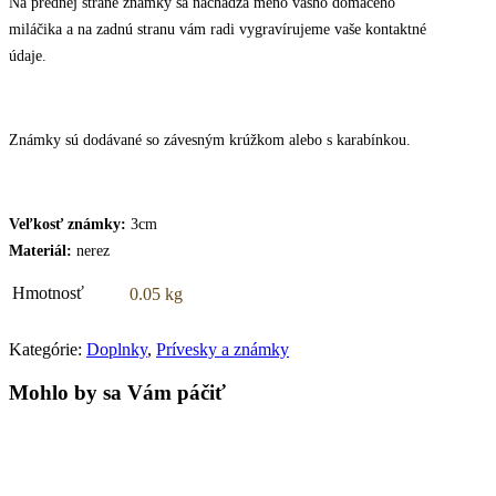
Na prednej strane známky sa nachádza meno vášho domáceho
miláčika a na zadnú stranu vám radi vygravírujeme vaše kontaktné
údaje.
Známky sú dodávané so závesným krúžkom alebo s karabínkou.
Veľkosť známky:
3cm
Materiál:
nerez
Hmotnosť
0.05 kg
Kategórie:
Doplnky
,
Prívesky a známky
Mohlo by sa Vám páčiť