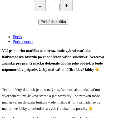
Nerezová
známka
pre
psa
alebo
Pridať do košíka
mačku
s
menom
Popis
-
Podrobnosti
VESMÍR
quantity
Váš psík alebo mačička si odteraz bude vykračovať ako
hollywoodska hviezda po chodníkoch vášho susedstva! Nerezová
známka pre psa, či mačku dokonale doplní jeho obojok a bude
nápomocná v prípade, že by mal váš miláčik túlavé labky
Tento módny doplnok je dokonalým spôsobom, ako dodať vášmu
štvornohému miláčikovi šmrnc a jedinečný štýl, no zároveň môže
mať aj veľmi dôležitú funkciu – identifikovať ho v prípade, že by
mal túlavé labky a rozhodol sa vybrať niekam na potulky