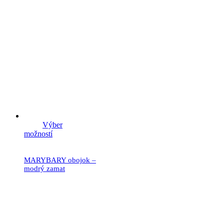
Výber
možností
MARYBARY obojok –
modrý zamat
19.90
€