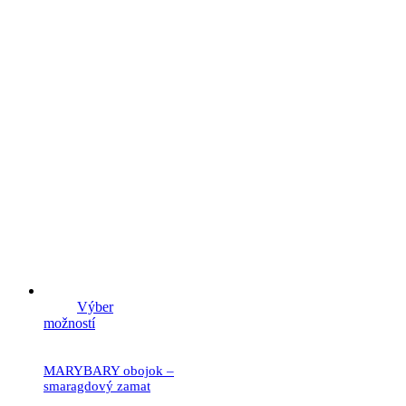
19.90
€
Výber
možností
MARYBARY obojok –
smaragdový zamat