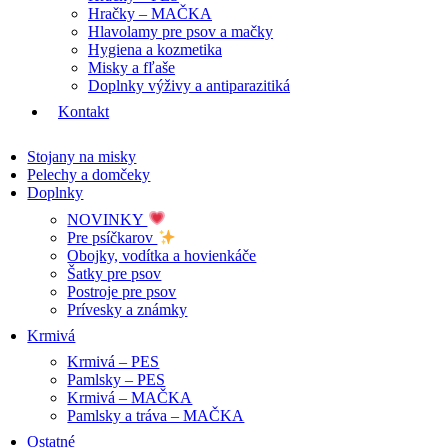
Hračky – MAČKA
Hlavolamy pre psov a mačky
Hygiena a kozmetika
Misky a fľaše
Doplnky výživy a antiparazitiká
Kontakt
Stojany na misky
Pelechy a domčeky
Doplnky
NOVINKY
Pre psíčkarov
Obojky, vodítka a hovienkáče
Šatky pre psov
Postroje pre psov
Prívesky a známky
Krmivá
Krmivá – PES
Pamlsky – PES
Krmivá – MAČKA
Pamlsky a tráva – MAČKA
Ostatné