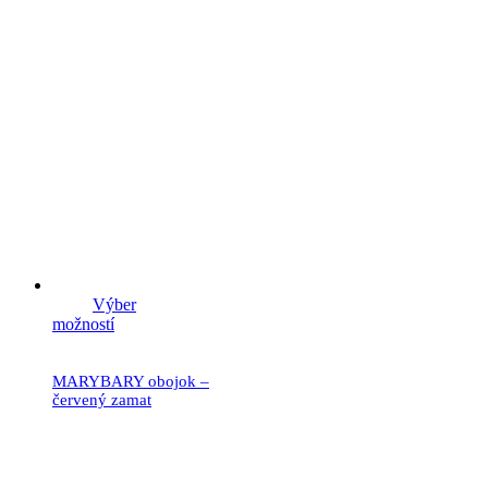
Výber
možností
MARYBARY obojok –
červený zamat
19.90
€