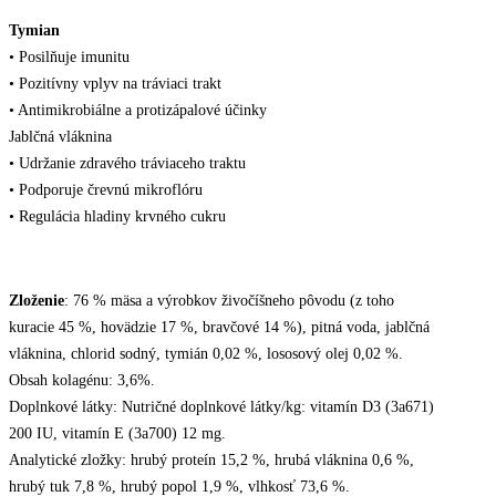
Tymian
• Posilňuje imunitu
• Pozitívny vplyv na tráviaci trakt
• Antimikrobiálne a protizápalové účinky
Jablčná vláknina
• Udržanie zdravého tráviaceho traktu
• Podporuje črevnú mikroflóru
• Regulácia hladiny krvného cukru
Zloženie
: 76 % mäsa a výrobkov živočíšneho pôvodu (z toho
kuracie 45 %, hovädzie 17 %, bravčové 14 %), pitná voda, jablčná
vláknina, chlorid sodný, tymián 0,02 %, lososový olej 0,02 %.
Obsah kolagénu: 3,6%.
Doplnkové látky: Nutričné ​​doplnkové látky/kg: vitamín D3 (3a671)
200 IU, vitamín E (3a700) 12 mg.
Analytické zložky: hrubý proteín 15,2 %, hrubá vláknina 0,6 %,
hrubý tuk 7,8 %, hrubý popol 1,9 %, vlhkosť 73,6 %.