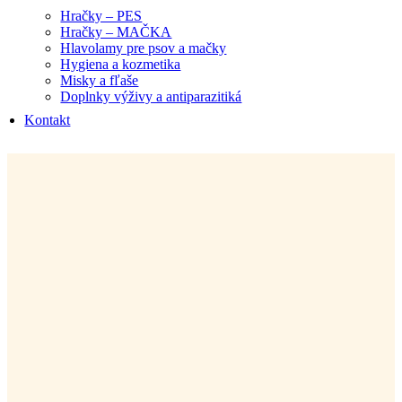
Hračky – PES
Hračky – MAČKA
Hlavolamy pre psov a mačky
Hygiena a kozmetika
Misky a fľaše
Doplnky výživy a antiparazitiká
Kontakt