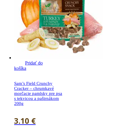
Pridať do
košíka
Sam’s Field Crunchy
Cracker – chrumkavé
morčacie pamlsky pre psa
s tekvicou a paštrnákom
200g
3.10
€