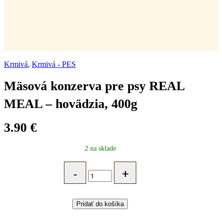
Krmivá
,
Krmivá - PES
Mäsová konzerva pre psy REAL
MEAL – hovädzia, 400g
3.90
€
2 na sklade
Mäsová
konzerva
pre
psy
REAL
Pridať do košíka
MEAL
-