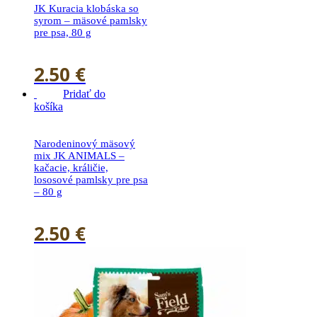
JK Kuracia klobáska so
syrom – mäsové pamlsky
pre psa, 80 g
2.50
€
Pridať do
košíka
Narodeninový mäsový
mix JK ANIMALS –
kačacie, králičie,
lososové pamlsky pre psa
– 80 g
2.50
€