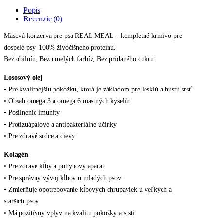
hovädzia,
Popis
400g
Recenzie (0)
quantity
Mäsová konzerva pre psa REAL MEAL – kompletné krmivo pre
dospelé psy. 100% živočíšneho proteínu.
Bez obilnín, Bez umelých farbív, Bez pridaného cukru
Lososový olej
• Pre kvalitnejšiu pokožku, ktorá je základom pre lesklú a hustú srsť
• Obsah omega 3 a omega 6 mastných kyselín
• Posilnenie imunity
• Protizuápalové a antibakteriálne účinky
• Pre zdravé srdce a cievy
Kolagén
• Pre zdravé kĺby a pohybový aparát
• Pre správny vývoj kĺbov u mladých psov
• Zmierňuje opotrebovanie kĺbových chrupaviek u veľkých a
starších psov
• Má pozitívny vplyv na kvalitu pokožky a srsti