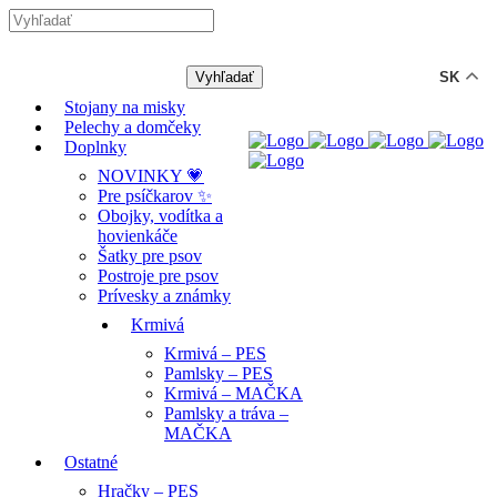
-12% ZĽAVA s kódom "LETO12" ☀️
🐾🐶
SK
Stojany na misky
Pelechy a domčeky
Doplnky
NOVINKY 💗
Pre psíčkarov ✨
Obojky, vodítka a
hovienkáče
Šatky pre psov
Postroje pre psov
Prívesky a známky
Krmivá
Krmivá – PES
Pamlsky – PES
Krmivá – MAČKA
Pamlsky a tráva –
MAČKA
Ostatné
Hračky – PES