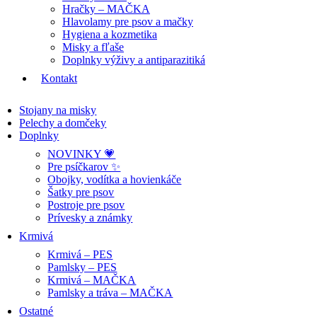
Hračky – MAČKA
Hlavolamy pre psov a mačky
Hygiena a kozmetika
Misky a fľaše
Doplnky výživy a antiparazitiká
Kontakt
Stojany na misky
Pelechy a domčeky
Doplnky
NOVINKY 💗
Pre psíčkarov ✨
Obojky, vodítka a hovienkáče
Šatky pre psov
Postroje pre psov
Prívesky a známky
Krmivá
Krmivá – PES
Pamlsky – PES
Krmivá – MAČKA
Pamlsky a tráva – MAČKA
Ostatné