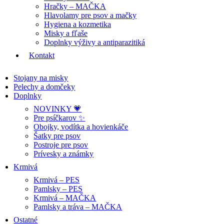
Hračky – MAČKA
Hlavolamy pre psov a mačky
Hygiena a kozmetika
Misky a fľaše
Doplnky výživy a antiparazitiká
Kontakt
Stojany na misky
Pelechy a domčeky
Doplnky
NOVINKY 💗
Pre psíčkarov ✨
Obojky, vodítka a hovienkáče
Šatky pre psov
Postroje pre psov
Prívesky a známky
Krmivá
Krmivá – PES
Pamlsky – PES
Krmivá – MAČKA
Pamlsky a tráva – MAČKA
Ostatné