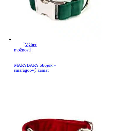
Výber
možností
MARYBARY obojok –
smaragdový zamat
19.90
€