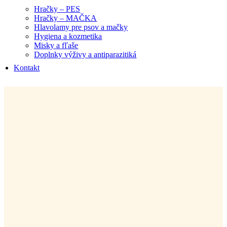
Hračky – PES
Hračky – MAČKA
Hlavolamy pre psov a mačky
Hygiena a kozmetika
Misky a fľaše
Doplnky výživy a antiparazitiká
Kontakt