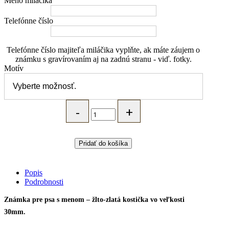
Meno miláčika
Telefónne číslo
Telefónne číslo majiteľa miláčika vyplňte, ak máte záujem o
známku s gravírovaním aj na zadnú stranu - viď. fotky.
Motív
MARYBARY
Identifikačná
známka
pre
psa
Pridať do košíka
s
menom
-
Popis
žlto-
Podrobnosti
zlatá
kostička
Známka pre psa s menom – žlto-zlatá kostička vo veľkosti
quantity
30mm.