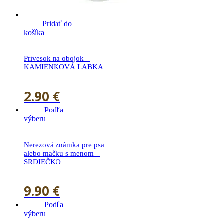
Pridať do
košíka
Prívesok na obojok –
KAMIENKOVÁ LABKA
2.90
€
Podľa
výberu
Nerezová známka pre psa
alebo mačku s menom –
SRDIEČKO
9.90
€
Podľa
výberu