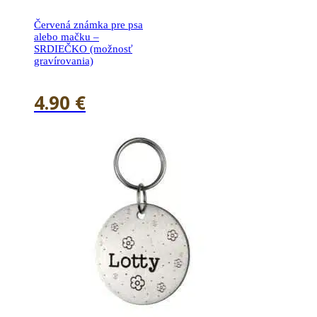
Červená známka pre psa
alebo mačku –
SRDIEČKO (možnosť
gravírovania)
4.90
€