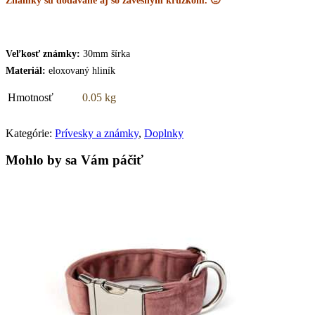
Známky sú dodávané aj so závesným krúžkom. 🙂
Veľkosť známky:
30mm šírka
Materiál:
eloxovaný hliník
Hmotnosť
0.05 kg
Kategórie:
Prívesky a známky
,
Doplnky
Mohlo by sa Vám páčiť