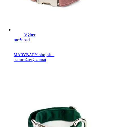
Výber
možností
MARYBARY obojok –
staroružový zamat
19.90
€