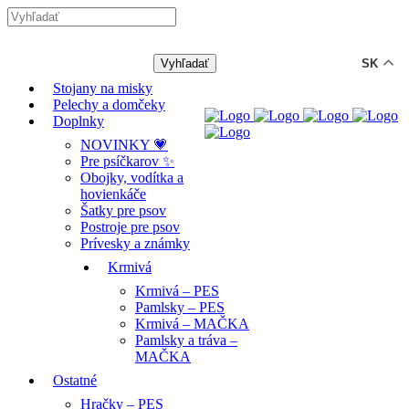
-12% ZĽAVA s kódom "LETO12" ☀️
🐾🐶
SK
Stojany na misky
Pelechy a domčeky
Doplnky
NOVINKY 💗
Pre psíčkarov ✨
Obojky, vodítka a
hovienkáče
Šatky pre psov
Postroje pre psov
Prívesky a známky
Krmivá
Krmivá – PES
Pamlsky – PES
Krmivá – MAČKA
Pamlsky a tráva –
MAČKA
Ostatné
Hračky – PES