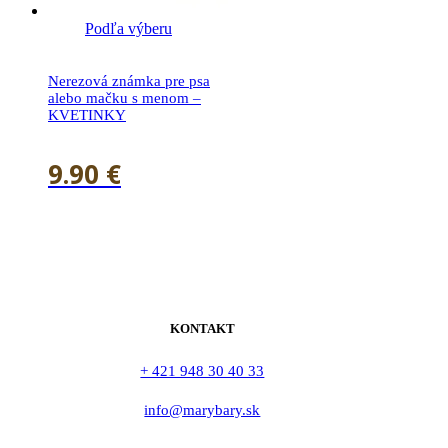
Podľa výberu
Nerezová známka pre psa
alebo mačku s menom –
KVETINKY
9.90
€
KONTAKT
+ 421 948 30 40 33
info@marybary.sk