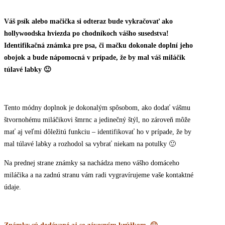
Váš psík alebo mačička si odteraz bude vykračovať ako
hollywoodska hviezda po chodníkoch vášho susedstva!
Identifikačná známka pre psa, či mačku dokonale doplní jeho
obojok a bude nápomocná v prípade, že by mal váš miláčik
túlavé labky 🙂
Tento módny doplnok je dokonalým spôsobom, ako dodať vášmu
štvornohému miláčikovi šmrnc a jedinečný štýl, no zároveň môže
mať aj veľmi dôležitú funkciu – identifikovať ho v prípade, že by
mal túlavé labky a rozhodol sa vybrať niekam na potulky 🙂
Na prednej strane známky sa nachádza meno vášho domáceho
miláčika a na zadnú stranu vám radi vygravírujeme vaše kontaktné
údaje.