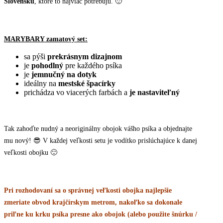
Slovensku
, ktoré to najviac potrebujú. 🙂
MARYBARY zamatový set:
sa pýši
prekrásnym dizajnom
je
pohodlný
pre každého psíka
je
jemnučný na dotyk
ideálny na
mestské špacírky
prichádza vo viacerých farbách a
je nastaviteľný
Tak zahoďte nudný a neoriginálny obojok vášho psíka a objednajte
mu nový! 😎 V každej veľkosti setu je vodítko prislúchajúce k danej
veľkosti obojku 🙂
Pri rozhodovaní sa o správnej veľkosti obojka najlepšie
zmeriate obvod krajčírskym metrom, nakoľko sa dokonale
priľne ku krku psíka presne ako obojok (alebo použite šnúrku /