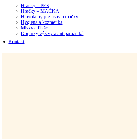
Hračky – PES
Hračky – MAČKA
Hlavolamy pre psov a mačky
Hygiena a kozmetika
Misky a fľaše
Doplnky výživy a antiparazitiká
Kontakt