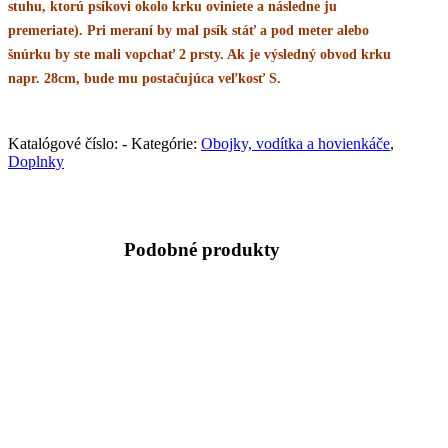
stuhu, ktorú psíkovi okolo krku oviniete a následne ju
premeriate). Pri meraní by mal psík stáť a pod meter alebo
šnúrku by ste mali vopchať 2 prsty. Ak je výsledný obvod krku
napr. 28cm, bude mu postačujúca veľkosť S.
Katalógové číslo:
-
Kategórie:
Obojky, vodítka a hovienkáče
,
Doplnky
Podobné produkty