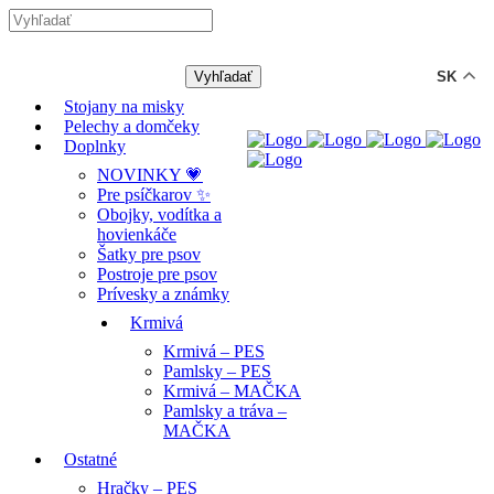
-12% ZĽAVA s kódom "LETO12" ☀️
🐾🐶
SK
Stojany na misky
Pelechy a domčeky
Doplnky
NOVINKY 💗
Pre psíčkarov ✨
Obojky, vodítka a
hovienkáče
Šatky pre psov
Postroje pre psov
Prívesky a známky
Krmivá
Krmivá – PES
Pamlsky – PES
Krmivá – MAČKA
Pamlsky a tráva –
MAČKA
Ostatné
Hračky – PES