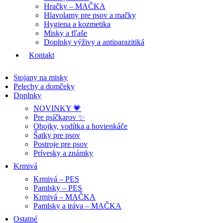
Hračky – MAČKA
Hlavolamy pre psov a mačky
Hygiena a kozmetika
Misky a fľaše
Doplnky výživy a antiparazitiká
Kontakt
Stojany na misky
Pelechy a domčeky
Doplnky
NOVINKY 💗
Pre psíčkarov ✨
Obojky, vodítka a hovienkáče
Šatky pre psov
Postroje pre psov
Prívesky a známky
Krmivá
Krmivá – PES
Pamlsky – PES
Krmivá – MAČKA
Pamlsky a tráva – MAČKA
Ostatné