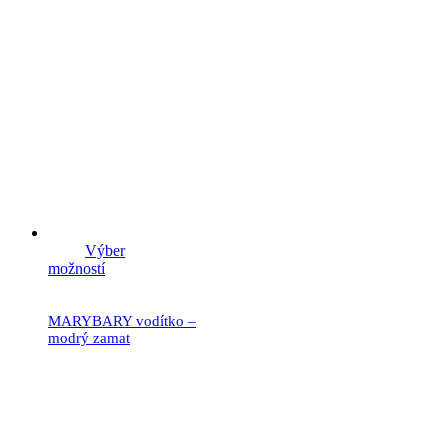
Výber
možností
MARYBARY vodítko –
modrý zamat
21.90
€