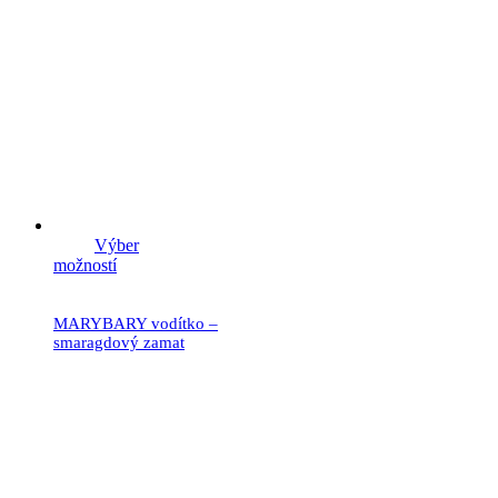
Výber
možností
MARYBARY vodítko –
smaragdový zamat
21.90
€