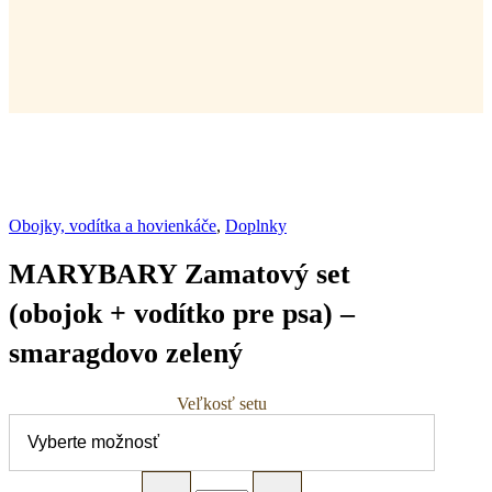
Obojky, vodítka a hovienkáče
,
Doplnky
MARYBARY Zamatový set
(obojok + vodítko pre psa) –
smaragdovo zelený
Veľkosť setu
MARYBARY