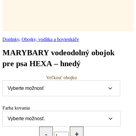
Doplnky
,
Obojky, vodítka a hovienkáče
MARYBARY vodeodolný obojok
pre psa HEXA – hnedý
Veľkosť obojku
Farba kovania
MARYBARY
vodeodolný