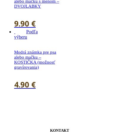
alebo mačku s menom –
DVOJLABKY
9.90
€
Podľa
výberu
Modrá známka pre psa
alebo mačku –
KOSTIČKA (možnosť
gravírovania)
4.90
€
KONTAKT