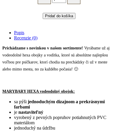
obojok
pre
psa
Pridať do košíka
HEXA
-
hnedý
Popis
quantity
Recenzie (0)
Prichádzame s novinkou v našom sortimente!
Vyrábame už aj
vodeodolné hexa obojky a vodítka, ktoré sú absolútne najlepšou
voľbou pre psíčkarov, ktorí chodia na prechádzky či už v meste
alebo mimo mesta, no za každého počasia! 🙂
MARYBARY HEXA vodeodolný obojok:
sa pýši
jednoduchým dizajnom a prekrásnymi
farbami
je
nastaviteľný
vyrobený z pevných popruhov potiahnutých PVC
materiálom
jednoduchý na údržbu