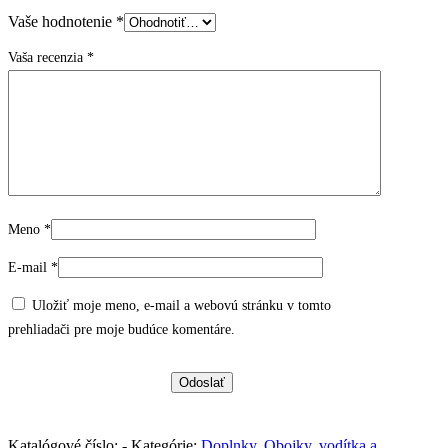
Vaše hodnotenie
*
Vaša recenzia
*
Meno
*
E-mail
*
Uložiť moje meno, e-mail a webovú stránku v tomto
prehliadači pre moje budúce komentáre.
Katalógové číslo:
-
Kategórie:
Doplnky
,
Obojky, vodítka a