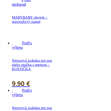
možností
MARYBARY obojok –
staroružový zamat
19.90
€
Podľa
výberu
Nerezová známka pre psa
alebo mačku s menom –
KOSTIČKA
9.90
€
Podľa
výberu
Nerezová známka pre psa