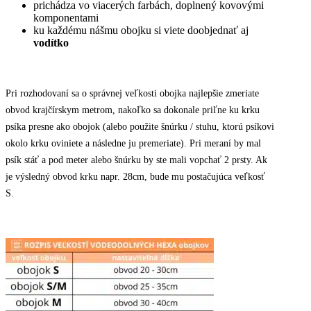
prichádza vo viacerých farbách, doplnený kovovými
komponentami
ku každému nášmu obojku si viete doobjednať aj
vodítko
Pri rozhodovaní sa o správnej veľkosti obojka najlepšie zmeriate
obvod krajčírskym metrom, nakoľko sa dokonale priľne ku krku
psíka presne ako obojok (alebo použite šnúrku / stuhu, ktorú psíkovi
okolo krku oviniete a následne ju premeriate). Pri meraní by mal
psík stáť a pod meter alebo šnúrku by ste mali vopchať 2 prsty. Ak
je výsledný obvod krku napr. 28cm, bude mu postačujúca veľkosť
S.