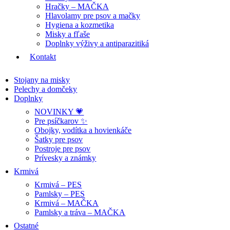
Hračky – MAČKA
Hlavolamy pre psov a mačky
Hygiena a kozmetika
Misky a fľaše
Doplnky výživy a antiparazitiká
Kontakt
Stojany na misky
Pelechy a domčeky
Doplnky
NOVINKY 💗
Pre psíčkarov ✨
Obojky, vodítka a hovienkáče
Šatky pre psov
Postroje pre psov
Prívesky a známky
Krmivá
Krmivá – PES
Pamlsky – PES
Krmivá – MAČKA
Pamlsky a tráva – MAČKA
Ostatné