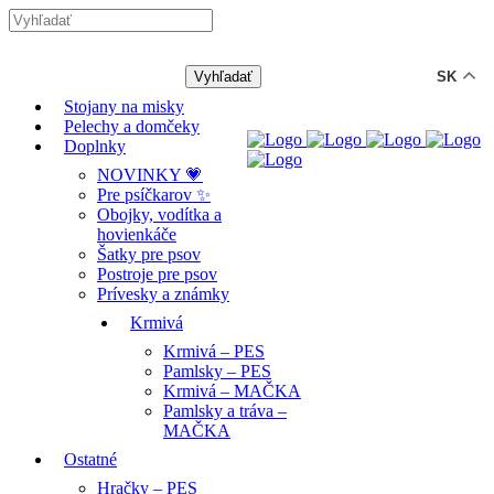
-12% ZĽAVA s kódom "LETO12" ☀️
🐾🐶
SK
Stojany na misky
Pelechy a domčeky
Doplnky
NOVINKY 💗
Pre psíčkarov ✨
Obojky, vodítka a
hovienkáče
Šatky pre psov
Postroje pre psov
Prívesky a známky
Krmivá
Krmivá – PES
Pamlsky – PES
Krmivá – MAČKA
Pamlsky a tráva –
MAČKA
Ostatné
Hračky – PES