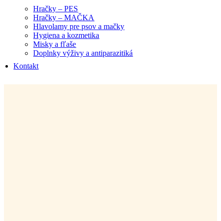
Hračky – PES
Hračky – MAČKA
Hlavolamy pre psov a mačky
Hygiena a kozmetika
Misky a fľaše
Doplnky výživy a antiparazitiká
Kontakt