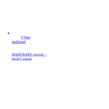
Výber
možností
MARYBARY obojok –
modrý zamat
19.90
€