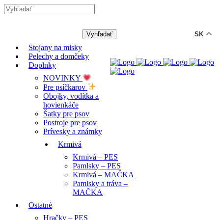
-12% ZĽAVA s kódom "LETO12"
SK
Stojany na misky
Pelechy a domčeky
Doplnky
NOVINKY
Pre psíčkarov
Obojky, vodítka a
hovienkáče
Šatky pre psov
Postroje pre psov
Prívesky a známky
Krmivá
Krmivá – PES
Pamlsky – PES
Krmivá – MAČKA
Pamlsky a tráva –
MAČKA
Ostatné
Hračky – PES