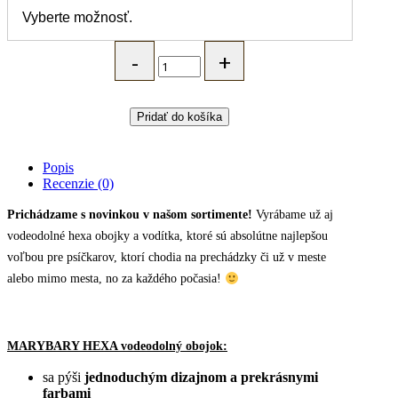
MARYBARY
vodeodolný
obojok
pre
psa
Pridať do košíka
HEXA
-
tmavá
Popis
tyrkysová
Recenzie (0)
quantity
Prichádzame s novinkou v našom sortimente!
Vyrábame už aj
vodeodolné hexa obojky a vodítka, ktoré sú absolútne najlepšou
voľbou pre psíčkarov, ktorí chodia na prechádzky či už v meste
alebo mimo mesta, no za každého počasia!
MARYBARY HEXA vodeodolný obojok:
sa pýši
jednoduchým dizajnom a prekrásnymi
farbami