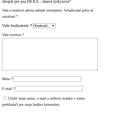
obojok pre psa HEXA – tmavá tyrkysová”
Vaša e-mailová adresa nebude zverejnená.
Vyžadované polia sú
označené
*
Vaše hodnotenie
*
Vaša recenzia
*
Meno
*
E-mail
*
Uložiť moje meno, e-mail a webovú stránku v tomto
prehliadači pre moje budúce komentáre.