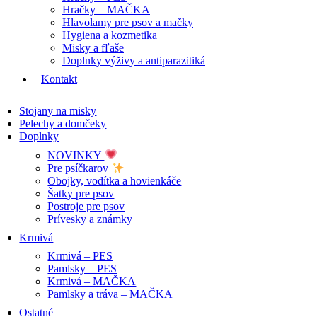
Hračky – MAČKA
Hlavolamy pre psov a mačky
Hygiena a kozmetika
Misky a fľaše
Doplnky výživy a antiparazitiká
Kontakt
Stojany na misky
Pelechy a domčeky
Doplnky
NOVINKY
Pre psíčkarov
Obojky, vodítka a hovienkáče
Šatky pre psov
Postroje pre psov
Prívesky a známky
Krmivá
Krmivá – PES
Pamlsky – PES
Krmivá – MAČKA
Pamlsky a tráva – MAČKA
Ostatné