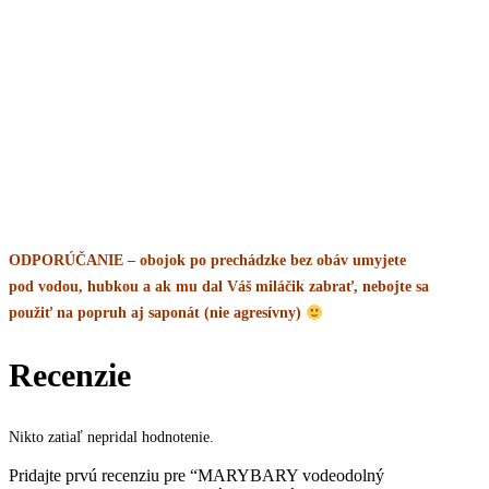
ODPORÚČANIE – obojok po prechádzke bez obáv umyjete
pod vodou, hubkou a ak mu dal Váš miláčik zabrať, nebojte sa
použiť na popruh aj saponát (nie agresívny)
Recenzie
Nikto zatiaľ nepridal hodnotenie.
Pridajte prvú recenziu pre “MARYBARY vodeodolný