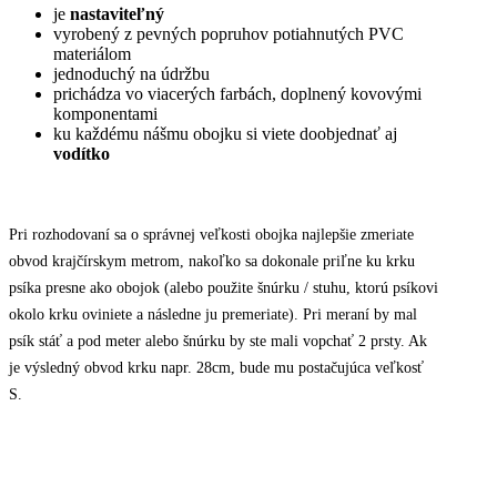
je
nastaviteľný
vyrobený z pevných popruhov potiahnutých PVC
materiálom
jednoduchý na údržbu
prichádza vo viacerých farbách, doplnený kovovými
komponentami
ku každému nášmu obojku si viete doobjednať aj
vodítko
Pri rozhodovaní sa o správnej veľkosti obojka najlepšie zmeriate
obvod krajčírskym metrom, nakoľko sa dokonale priľne ku krku
psíka presne ako obojok (alebo použite šnúrku / stuhu, ktorú psíkovi
okolo krku oviniete a následne ju premeriate). Pri meraní by mal
psík stáť a pod meter alebo šnúrku by ste mali vopchať 2 prsty. Ak
je výsledný obvod krku napr. 28cm, bude mu postačujúca veľkosť
S.