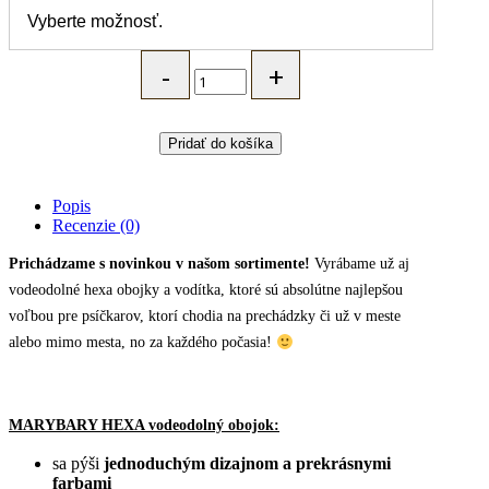
MARYBARY
vodeodolný
obojok
pre
psa
Pridať do košíka
HEXA
-
sivá
Popis
quantity
Recenzie (0)
Prichádzame s novinkou v našom sortimente!
Vyrábame už aj
vodeodolné hexa obojky a vodítka, ktoré sú absolútne najlepšou
voľbou pre psíčkarov, ktorí chodia na prechádzky či už v meste
alebo mimo mesta, no za každého počasia!
MARYBARY HEXA vodeodolný obojok:
sa pýši
jednoduchým dizajnom a prekrásnymi
farbami