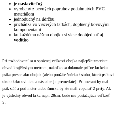
je
nastaviteľný
vyrobený z pevných popruhov potiahnutých PVC
materiálom
jednoduchý na údržbu
prichádza vo viacerých farbách, doplnený kovovými
komponentami
ku každému nášmu obojku si viete doobjednať aj
vodítko
Pri rozhodovaní sa o správnej veľkosti obojka najlepšie zmeriate
obvod krajčírskym metrom, nakoľko sa dokonale priľne ku krku
psíka presne ako obojok (alebo použite šnúrku / stuhu, ktorú psíkovi
okolo krku oviniete a následne ju premeriate). Pri meraní by mal
psík stáť a pod meter alebo šnúrku by ste mali vopchať 2 prsty. Ak
je výsledný obvod krku napr. 28cm, bude mu postačujúca veľkosť
S.