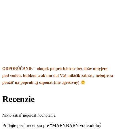
ODPORÚČANIE – obojok po prechádzke bez obáv umyjete
pod vodou, hubkou a ak mu dal Váš miláčik zabrať, nebojte sa
použiť na popruh aj saponát (nie agresívny)
Recenzie
Nikto zatiaľ nepridal hodnotenie.
Pridajte prvú recenziu pre “MARYBARY vodeodolný