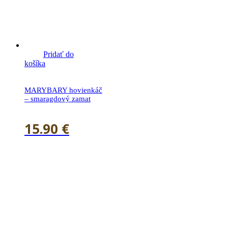
Pridať do
košíka
MARYBARY hovienkáč
– smaragdový zamat
15.90
€