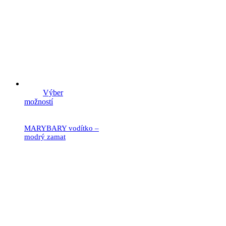
Výber
možností
MARYBARY vodítko –
modrý zamat
21.90
€