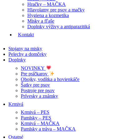
Hračky – MAČKA
Hlavolamy pre psov a mačky
Hygiena a kozmetika
Misky a fľaše
Doplnky výživy a antiparazitiká
Kontakt
Stojany na misky
Pelechy a domčeky
Doplnky
NOVINKY
Pre psíčkarov
Obojky, vodítka a hovienkáče
Šatky pre psov
Postroje pre psov
Prívesky a známky
Krmivá
Krmivá – PES
Pamlsky – PES
Krmivá – MAČKA
Pamlsky a tráva – MAČKA
Ostatné