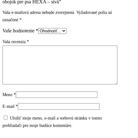
obojok pre psa HEXA – sivá”
Vaša e-mailová adresa nebude zverejnená.
Vyžadované polia sú
označené
*
Vaše hodnotenie
*
Vaša recenzia
*
Meno
*
E-mail
*
Uložiť moje meno, e-mail a webovú stránku v tomto
prehliadači pre moje budúce komentáre.