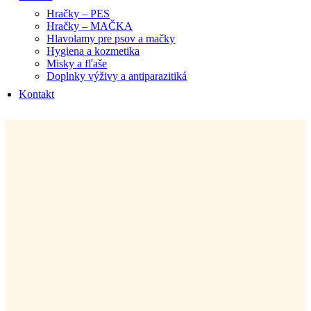
Hračky – PES
Hračky – MAČKA
Hlavolamy pre psov a mačky
Hygiena a kozmetika
Misky a fľaše
Doplnky výživy a antiparazitiká
Kontakt