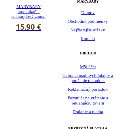
MARYBARY
MARYBARY
hovienkáč –
Domov
smaragdový zamat
Obchodné podmienky
15.90
€
Najčastejšie otázky
Kontakt
OBCHOD
Môj účet
Ochrana osobných údajov a
poučenie o cookies
Reklamačný poriadok
Formulár na vrátenie a
reklamáciu tovaru
Dodanie a platba
BEZPEČNÁ PLATBA A