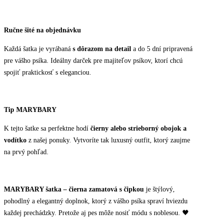
Ručne šité na objednávku
Každá šatka je vyrábaná
s dôrazom na detail
a do 5 dní pripravená
pre vášho psíka. Ideálny darček pre majiteľov psíkov, ktorí chcú
spojiť praktickosť s eleganciou.
Tip MARYBARY
K tejto šatke sa perfektne hodí
čierny alebo strieborný obojok a
vodítko
z našej ponuky. Vytvoríte tak luxusný outfit, ktorý zaujme
na prvý pohľad.
MARYBARY šatka – čierna zamatová s čipkou
je štýlový,
pohodlný a elegantný doplnok, ktorý z vášho psíka spraví hviezdu
každej prechádzky. Pretože aj pes môže nosiť módu s noblesou. 🖤