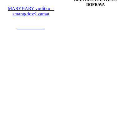
DOPRAVA
MARYBARY vodítko –
smaragdový zamat
21.90
€