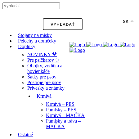
-12% ZĽAVA s kódom "LETO12" ☀️
🐾🐶
SK
Stojany na misky
Pelechy a domčeky
Doplnky
NOVINKY 💗
Pre psíčkarov ✨
Obojky, vodítka a
hovienkáče
Šatky pre psov
Postroje pre psov
Prívesky a známky
Krmivá
Krmivá – PES
Pamlsky – PES
Krmivá – MAČKA
Pamlsky a tráva –
MAČKA
Ostatné