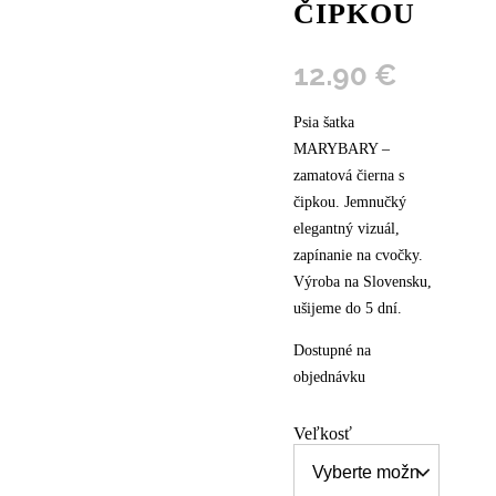
ČIPKOU
12.90
€
Psia šatka
MARYBARY –
zamatová čierna s
čipkou. Jemnučký
elegantný vizuál,
zapínanie na cvočky.
Výroba na Slovensku,
ušijeme do 5 dní.
Dostupné na
objednávku
Veľkosť