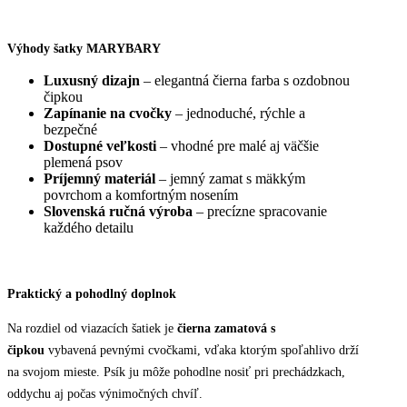
Výhody šatky MARYBARY
Luxusný dizajn
– elegantná čierna farba s ozdobnou
čipkou
Zapínanie na cvočky
– jednoduché, rýchle a
bezpečné
Dostupné veľkosti
– vhodné pre malé aj väčšie
plemená psov
Príjemný materiál
– jemný zamat s mäkkým
povrchom a komfortným nosením
Slovenská ručná výroba
– precízne spracovanie
každého detailu
Praktický a pohodlný doplnok
Na rozdiel od viazacích šatiek je
čierna zamatová s
čipkou
vybavená pevnými cvočkami, vďaka ktorým spoľahlivo drží
na svojom mieste. Psík ju môže pohodlne nosiť pri prechádzkach,
oddychu aj počas výnimočných chvíľ.