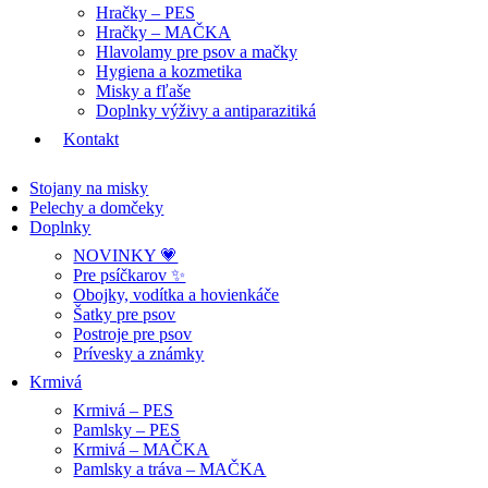
Hračky – PES
Hračky – MAČKA
Hlavolamy pre psov a mačky
Hygiena a kozmetika
Misky a fľaše
Doplnky výživy a antiparazitiká
Kontakt
Stojany na misky
Pelechy a domčeky
Doplnky
NOVINKY 💗
Pre psíčkarov ✨
Obojky, vodítka a hovienkáče
Šatky pre psov
Postroje pre psov
Prívesky a známky
Krmivá
Krmivá – PES
Pamlsky – PES
Krmivá – MAČKA
Pamlsky a tráva – MAČKA