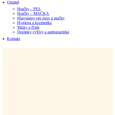
Ostatné
Hračky – PES
Hračky – MAČKA
Hlavolamy pre psov a mačky
Hygiena a kozmetika
Misky a fľaše
Doplnky výživy a antiparazitiká
Kontakt