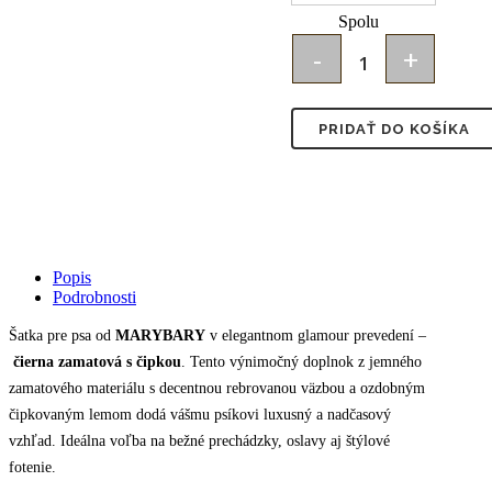
Spolu
MARYBARY
Štýlová
PRIDAŤ DO KOŠÍKA
šatka
pre
psa
-
Popis
Podrobnosti
zamatová
Šatka pre psa od
MARYBARY
v elegantnom glamour prevedení –
čierna
čierna zamatová s čipkou
. Tento výnimočný doplnok z jemného
s
zamatového materiálu s decentnou rebrovanou väzbou a ozdobným
čipkovaným lemom dodá vášmu psíkovi luxusný a nadčasový
čipkou
vzhľad. Ideálna voľba na bežné prechádzky, oslavy aj štýlové
quantity
fotenie.