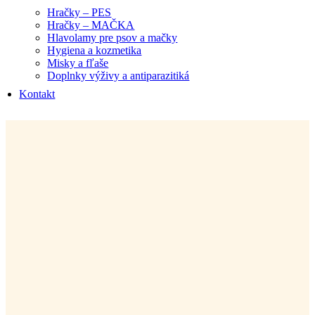
Hračky – PES
Hračky – MAČKA
Hlavolamy pre psov a mačky
Hygiena a kozmetika
Misky a fľaše
Doplnky výživy a antiparazitiká
Kontakt