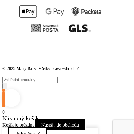
© 2025
Mary Bary
. Všetky práva vyhradené.
Products
search
0
0
Nákupný košík
Košík je prázdny
Naspäť do obchodu
Pokračovať