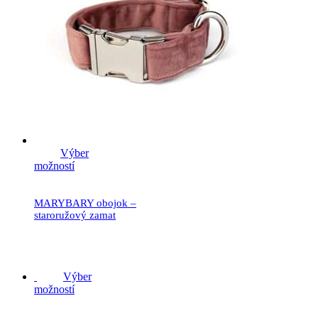
Výber
možností
MARYBARY obojok –
staroružový zamat
19.90
€
Výber
možností