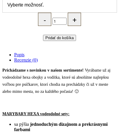
MARYBARY
HEXA
set
-
vodeodolné
Pridať do košíka
vodítko
a
obojok
Popis
pre
Recenzie (0)
psa
-
Prichádzame s novinkou v našom sortimente!
Vyrábame už aj
červený
vodeodolné hexa obojky a vodítka, ktoré sú absolútne najlepšou
quantity
voľbou pre psíčkarov, ktorí chodia na prechádzky či už v meste
alebo mimo mesta, no za každého počasia! 🙂
MARYBARY HEXA vodeodolné sety:
sa pýšia
jednoduchým dizajnom a prekrásnymi
farbami