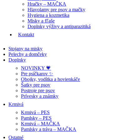
Hračky – MAČKA
Hlavolamy pre psov a mačky
Hygiena a kozmetika
Misky a fľaše
Doplnky výživy a antiparazitiká
Kontakt
Stojany na misky
Pelechy a domčeky
Doplnky
NOVINKY 💗
Pre psíčkarov ✨
Obojky, vodítka a hovienkáče
Šatky pre psov
Postroje pre psov
Prívesky a známky
Krmivá
Krmivá – PES
Pamlsky – PES
Krmivá – MAČKA
Pamlsky a tráva – MAČKA
Ostatné