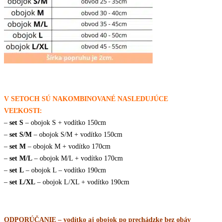
V SETOCH SÚ NAKOMBINOVANÉ NASLEDUJÚCE
VEĽKOSTI:
–
set S
– obojok S + vodítko 150cm
–
set S/M
– obojok S/M + vodítko 150cm
–
set M
– obojok M + vodítko 170cm
–
set M/L
– obojok M/L + vodítko 170cm
–
set L
– obojok L – vodítko 190cm
–
set L/XL
– obojok L/XL + vodítko 190cm
ODPORÚČANIE – vodítko aj obojok po prechádzke bez obáv