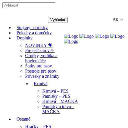
-12% ZĽAVA s kódom "LETO12" ☀️
🐾🐶
SK
Stojany na misky
Pelechy a domčeky
Doplnky
NOVINKY 💗
Pre psíčkarov ✨
Obojky, vodítka a
hovienkáče
Šatky pre psov
Postroje pre psov
Prívesky a známky
Krmivá
Krmivá – PES
Pamlsky – PES
Krmivá – MAČKA
Pamlsky a tráva –
MAČKA
Ostatné
Hračky – PES