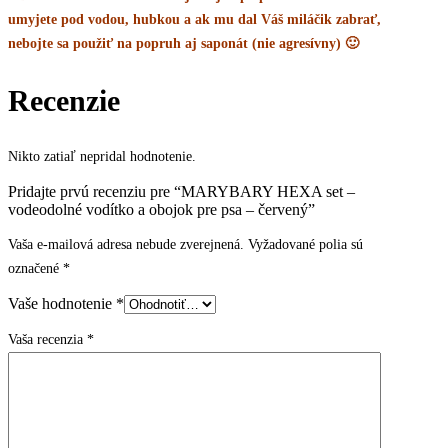
umyjete pod vodou, hubkou a ak mu dal Váš miláčik zabrať,
nebojte sa použiť na popruh aj saponát (nie agresívny) 🙂
Recenzie
Nikto zatiaľ nepridal hodnotenie.
Pridajte prvú recenziu pre “MARYBARY HEXA set –
vodeodolné vodítko a obojok pre psa – červený”
Vaša e-mailová adresa nebude zverejnená.
Vyžadované polia sú
označené
*
Vaše hodnotenie
*
Vaša recenzia
*