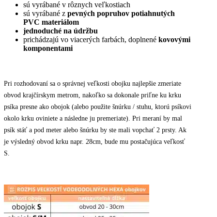
sú vyrábané v rôznych veľkostiach
sú vyrábané z
pevných popruhov potiahnutých
PVC materiálom
jednoduché na údržbu
prichádzajú vo viacerých farbách, doplnené
kovovými
komponentami
Pri rozhodovaní sa o správnej veľkosti obojku najlepšie zmeriate
obvod krajčírskym metrom, nakoľko sa dokonale priľne ku krku
psíka presne ako obojok (alebo použite šnúrku / stuhu, ktorú psíkovi
okolo krku oviniete a následne ju premeriate). Pri meraní by mal
psík stáť a pod meter alebo šnúrku by ste mali vopchať 2 prsty. Ak
je výsledný obvod krku napr. 28cm, bude mu postačujúca veľkosť
S.