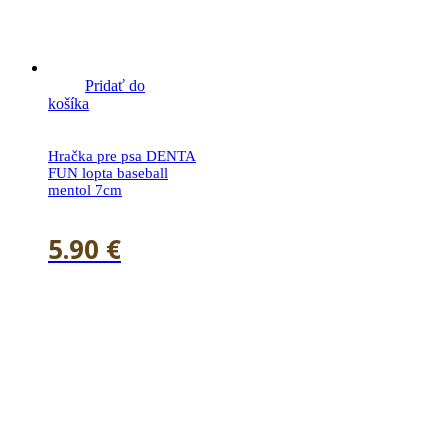
Pridať do
košíka
Hračka pre psa DENTA
FUN lopta baseball
mentol 7cm
5.90
€