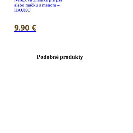
Nerezová známka pre psa
alebo mačku s menom –
HAUKO
9.90
€
Podobné produkty