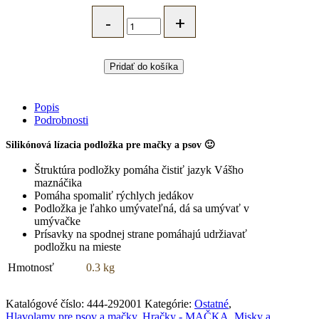
Lízacia
podložka
pre
psov
a
Pridať do košíka
mačky
EP
Lick&Snack
Popis
20
Podrobnosti
x
20cm
Silikónová lízacia podložka pre mačky a psov 🙂
–
hnedá
Štruktúra podložky pomáha čistiť jazyk Vášho
quantity
maznáčika
Pomáha spomaliť rýchlych jedákov
Podložka je ľahko umývateľná, dá sa umývať v
umývačke
Prísavky na spodnej strane pomáhajú udržiavať
podložku na mieste
Hmotnosť
0.3 kg
Katalógové číslo:
444-292001
Kategórie:
Ostatné
,
Hlavolamy pre psov a mačky
,
Hračky - MAČKA
,
Misky a