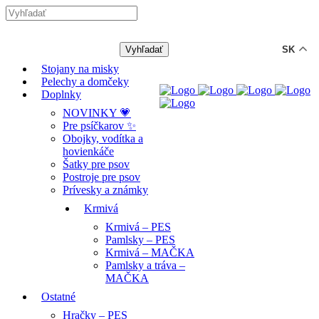
-12% ZĽAVA s kódom "LETO12" ☀️
🐾🐶
SK
Stojany na misky
Pelechy a domčeky
Doplnky
NOVINKY 💗
Pre psíčkarov ✨
Obojky, vodítka a
hovienkáče
Šatky pre psov
Postroje pre psov
Prívesky a známky
Krmivá
Krmivá – PES
Pamlsky – PES
Krmivá – MAČKA
Pamlsky a tráva –
MAČKA
Ostatné
Hračky – PES