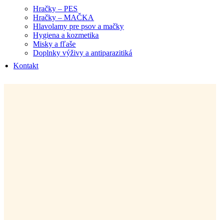
Hračky – PES
Hračky – MAČKA
Hlavolamy pre psov a mačky
Hygiena a kozmetika
Misky a fľaše
Doplnky výživy a antiparazitiká
Kontakt