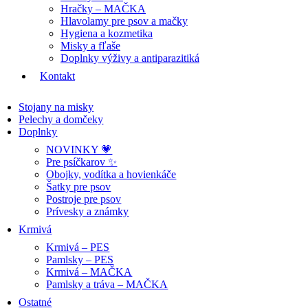
Hračky – MAČKA
Hlavolamy pre psov a mačky
Hygiena a kozmetika
Misky a fľaše
Doplnky výživy a antiparazitiká
Kontakt
Stojany na misky
Pelechy a domčeky
Doplnky
NOVINKY 💗
Pre psíčkarov ✨
Obojky, vodítka a hovienkáče
Šatky pre psov
Postroje pre psov
Prívesky a známky
Krmivá
Krmivá – PES
Pamlsky – PES
Krmivá – MAČKA
Pamlsky a tráva – MAČKA
Ostatné