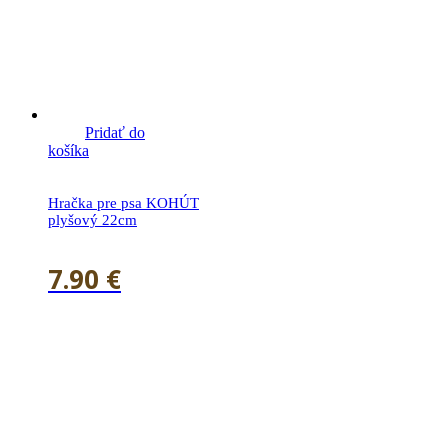
Pridať do
košíka
Hračka pre psa KOHÚT
plyšový 22cm
7.90
€