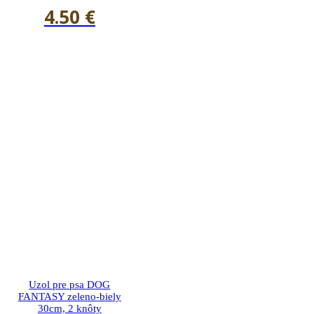
4.50
€
Uzol pre psa DOG
FANTASY zeleno-biely
30cm, 2 knôty