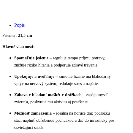
Popis
Priemer:
21,5 cm
Hlavné vlastnosti:
Spomaľuje jedenie
– reguluje tempo príjmu potravy,
znižuje riziko hltania a podporuje zdravé trávenie.
Upokojuje a uvoľňuje
– samotné lízanie má blahodarný
vplyv na nervový systém, redukuje stres a napätie.
Zábava v hľadaní maškŕt v drážkach
– zapája myseľ
zvieraťa, poskytuje mu aktivitu aj potešenie.
Možnosť zamrazenia
– ideálna na horúce dni; podložku
stačí naplniť obľúbenou pochúťkou a dať do mrazničky pre
osviežujúci snack.