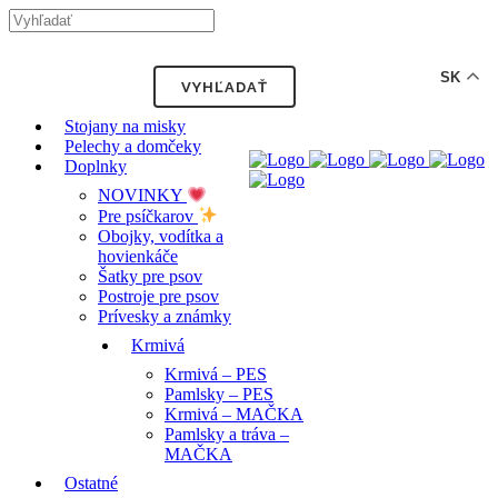
-12% ZĽAVA s kódom "LETO12"
SK
Stojany na misky
Pelechy a domčeky
Doplnky
NOVINKY
Pre psíčkarov
Obojky, vodítka a
hovienkáče
Šatky pre psov
Postroje pre psov
Prívesky a známky
Krmivá
Krmivá – PES
Pamlsky – PES
Krmivá – MAČKA
Pamlsky a tráva –
MAČKA
Ostatné