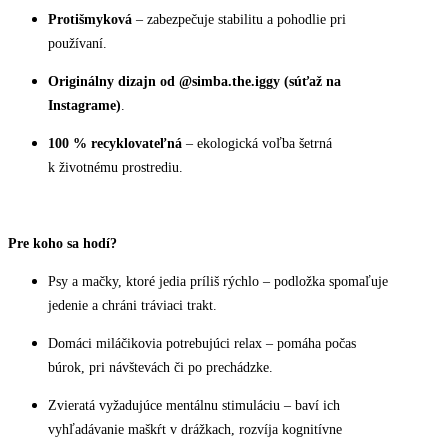
Protišmyková
– zabezpečuje stabilitu a pohodlie pri
používaní.
Originálny dizajn od @simba.the.iggy (súťaž na
Instagrame)
.
100 % recyklovateľná
– ekologická voľba šetrná
k životnému prostrediu.
Pre koho sa hodí?
Psy a mačky, ktoré jedia príliš rýchlo – podložka spomaľuje
jedenie a chráni tráviaci trakt.
Domáci miláčikovia potrebujúci relax – pomáha počas
búrok, pri návštevách či po prechádzke.
Zvieratá vyžadujúce mentálnu stimuláciu – baví ich
vyhľadávanie maškŕt v drážkach, rozvíja kognitívne