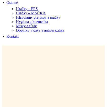
Ostatné
Hračky – PES
Hračky – MAČKA
Hlavolamy pre psov a mačky
Hygiena a kozmetika
Misky a fľaše
Doplnky výživy a antiparazitiká
Kontakt