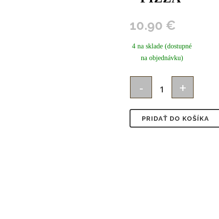
10.90
€
4 na sklade (dostupné
na objednávku)
FIBOO
Lízacia
PRIDAŤ DO KOŠÍKA
podložka
pre
psa
/
mačku
s