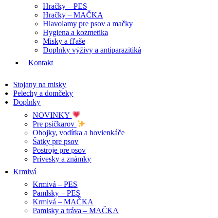
Hračky – PES
Hračky – MAČKA
Hlavolamy pre psov a mačky
Hygiena a kozmetika
Misky a fľaše
Doplnky výživy a antiparazitiká
Kontakt
Stojany na misky
Pelechy a domčeky
Doplnky
NOVINKY
Pre psíčkarov
Obojky, vodítka a hovienkáče
Šatky pre psov
Postroje pre psov
Prívesky a známky
Krmivá
Krmivá – PES
Pamlsky – PES
Krmivá – MAČKA
Pamlsky a tráva – MAČKA