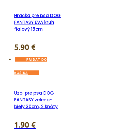
Hračka pre psa DOG
FANTASY EVA kruh
fialový 18cm
5.90
€
PRIDAŤ DO
KOŠÍKA
Uzol pre psa DOG
FANTASY zeleno-
biely 30cm, 2 knôty
1.90
€