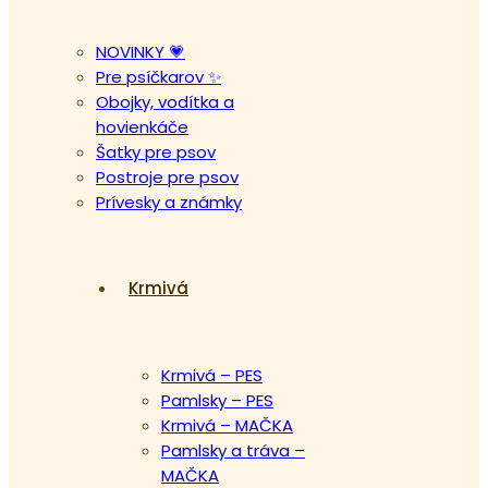
NOVINKY 💗
Pre psíčkarov ✨
Obojky, vodítka a
hovienkáče
Šatky pre psov
Postroje pre psov
Prívesky a známky
Krmivá
Krmivá – PES
Pamlsky – PES
Krmivá – MAČKA
Pamlsky a tráva –
MAČKA