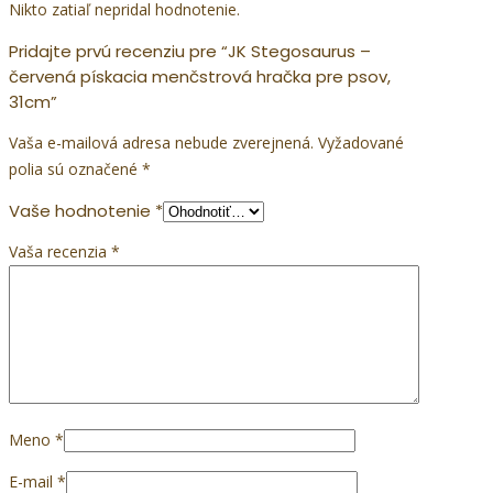
Nikto zatiaľ nepridal hodnotenie.
Pridajte prvú recenziu pre “JK Stegosaurus –
červená pískacia menčstrová hračka pre psov,
31cm”
Vaša e-mailová adresa nebude zverejnená.
Vyžadované
polia sú označené
*
Vaše hodnotenie
*
Vaša recenzia
*
Meno
*
E-mail
*