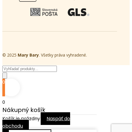
© 2025
Mary Bary
. Všetky práva vyhradené.
Products
search
0
0
Nákupný košík
Košík je prázdny
Naspäť do
obchodu