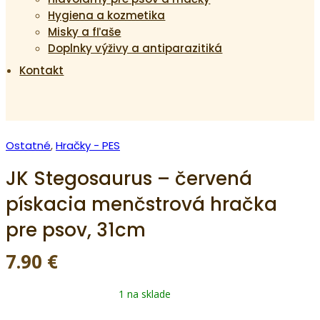
Hygiena a kozmetika
Misky a fľaše
Doplnky výživy a antiparazitiká
Kontakt
Ostatné
,
Hračky - PES
JK Stegosaurus – červená
pískacia menčstrová hračka
pre psov, 31cm
7.90
€
1 na sklade