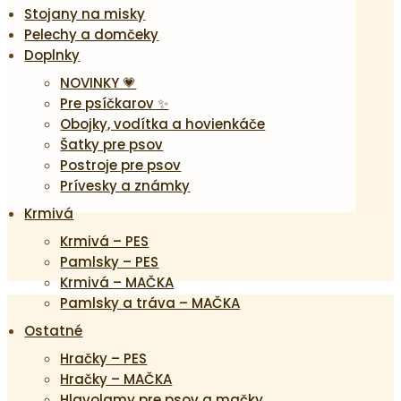
Stojany na misky
Pelechy a domčeky
Doplnky
NOVINKY 💗
Pre psíčkarov ✨
Obojky, vodítka a hovienkáče
Šatky pre psov
Postroje pre psov
Prívesky a známky
Krmivá
Krmivá – PES
Pamlsky – PES
Krmivá – MAČKA
Pamlsky a tráva – MAČKA
Ostatné
Hračky – PES
Hračky – MAČKA
Hlavolamy pre psov a mačky