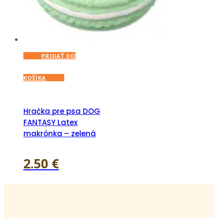
PRIDAŤ DO
KOŠÍKA
Hračka pre psa DOG
FANTASY Latex
makrónka – zelená
2.50
€