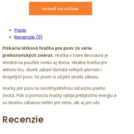
JK
PRIDAŤ DO KOŠÍKA
Stegosaurus
-
červená
Popis
pískacia
Recenzie (0)
menčstrová
hračka
Pískacia látková hračka pre psov zo série
pre
prehistorických zvierat.
Hračka v tvare dinosaura je
psov,
vhodná na použitie vonku aj doma. Ideálna hračka pre
31cm
aktívnu hru, skvele zabaví šteňatá veľkých plemien i
quantity
dospelých psov. So psom si užijete skvelú zábavu.
Hračky pre psov sú neodmysliteľnou súčasťou psieho
života. Psík si pomocou hračky vybíja prebytočnú energiu a
sú skvelou zábavou nielen pre neho, ale aj pre vás.
Recenzie