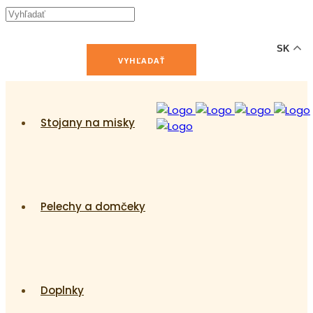
-12% ZĽAVA s kódom "LETO12" ☀️
🐾🐶
SK
Stojany na misky
Pelechy a domčeky
Doplnky