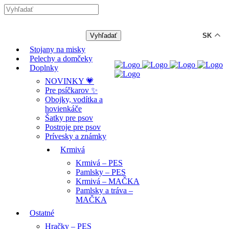
-12% ZĽAVA s kódom "LETO12" ☀️
🐾🐶
SK
Stojany na misky
Pelechy a domčeky
Doplnky
NOVINKY 💗
Pre psíčkarov ✨
Obojky, vodítka a
hovienkáče
Šatky pre psov
Postroje pre psov
Prívesky a známky
Krmivá
Krmivá – PES
Pamlsky – PES
Krmivá – MAČKA
Pamlsky a tráva –
MAČKA
Ostatné
Hračky – PES