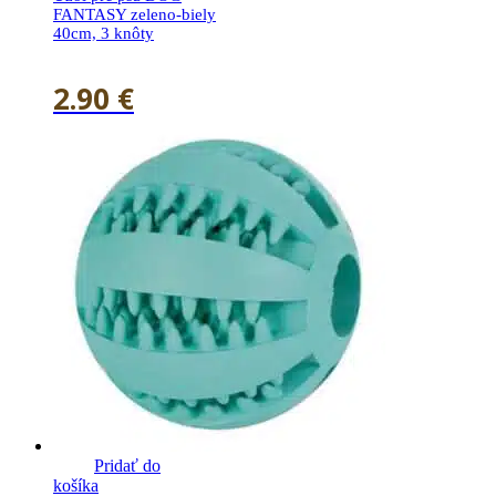
FANTASY zeleno-biely
40cm, 3 knôty
2.90
€
Pridať do
košíka