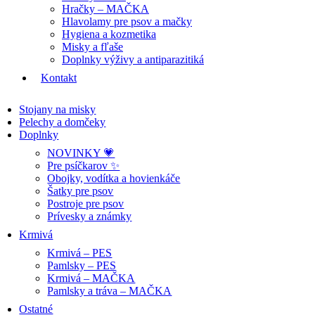
Hračky – MAČKA
Hlavolamy pre psov a mačky
Hygiena a kozmetika
Misky a fľaše
Doplnky výživy a antiparazitiká
Kontakt
Stojany na misky
Pelechy a domčeky
Doplnky
NOVINKY 💗
Pre psíčkarov ✨
Obojky, vodítka a hovienkáče
Šatky pre psov
Postroje pre psov
Prívesky a známky
Krmivá
Krmivá – PES
Pamlsky – PES
Krmivá – MAČKA
Pamlsky a tráva – MAČKA
Ostatné