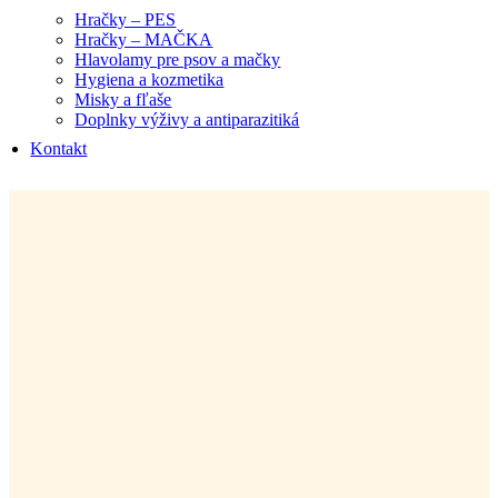
Hračky – PES
Hračky – MAČKA
Hlavolamy pre psov a mačky
Hygiena a kozmetika
Misky a fľaše
Doplnky výživy a antiparazitiká
Kontakt