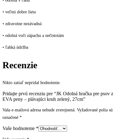
• odolná v ťahu
• veľmi dobre lieta
• zdravotne nezávadná
• odolná voči zápachu a nečistotám
• ľahká údržba
Recenzie
Nikto zatiaľ nepridal hodnotenie.
Pridajte prvú recenziu pre “JK Odolná hračka pre psov z
EVA peny – plávajúci kruh zelený, 27cm”
Vaša e-mailová adresa nebude zverejnená.
Vyžadované polia sú
označené
*
Vaše hodnotenie
*