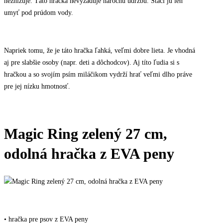
neznižuje. Táto hračka nevyžaduje náročnú údržbu. Stačí ju len
umyť pod prúdom vody.
Napriek tomu, že je táto hračka ľahká, veľmi dobre lieta. Je vhodná
aj pre slabšie osoby (napr. deti a dôchodcov). Aj títo ľudia si s
hračkou a so svojím psím miláčikom vydrží hrať veľmi dlho práve
pre jej nízku hmotnosť.
Magic Ring zelený 27 cm,
odolná hračka z EVA peny
• hračka pre psov z EVA peny