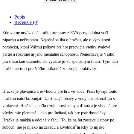
z
EVA
peny
Popis
-
Recenzie (0)
plávajúci
kruh
Zdravotne nezávadná hračka pre psov z EVA peny odolná voči
zelený,
zápachu a nečistotám. Nejedná sa iba o hračku, ale o výcvikovú
27cm
quantity
pomôcku, ktorá Vášmu psíkovi pri hre precvičia všetky svalové
partie a rozvinie aj jeho mentálne schopnosti. Nenechávajte Vášho
psa s hračkou osamote, ale využite ju ku spoločným hrám. Tým táto
hračka nestratí pre Vášho psíka nič zo svojej atraktivity.
Hračka je plávajúca a je vhodná pre hru vo vode. Psíci bývajú touto
hračkou natoľko zaujatí, že strácajú obavy z vody a zdokonaľujú sa
v plávaní. Hračka nepoškodzuje psovi zuby a ďasná a je vhodná pre
všetky psie plemená – ako pre šteňatá, tak pre psie dospeláky.
Hračka je mäkká a odolná v ťahu. To, že na ňu zostávajú stopy po
zuboch, nie je nijako na závadu a životnosť hračky to nijako