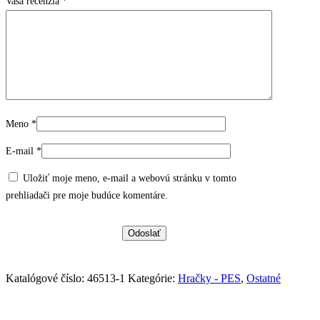
Vaša recenzia
*
Meno
*
E-mail
*
Uložiť moje meno, e-mail a webovú stránku v tomto
prehliadači pre moje budúce komentáre.
Katalógové číslo:
46513-1
Kategórie:
Hračky - PES
,
Ostatné