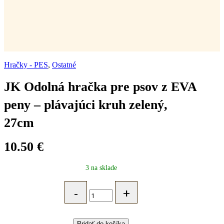
Hračky - PES
,
Ostatné
JK Odolná hračka pre psov z EVA
peny – plávajúci kruh zelený,
27cm
10.50
€
3 na sklade
JK
Odolná
hračka
pre
psov
Pridať do košíka