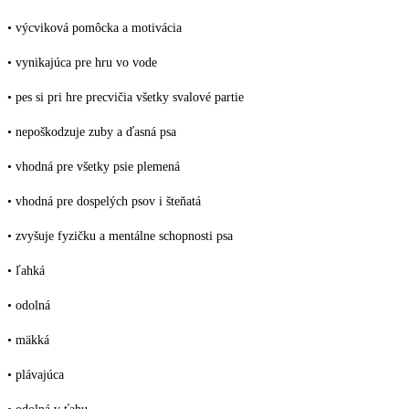
• výcviková pomôcka a motivácia
• vynikajúca pre hru vo vode
• pes si pri hre precvičia všetky svalové partie
• nepoškodzuje zuby a ďasná psa
• vhodná pre všetky psie plemená
• vhodná pre dospelých psov i šteňatá
• zvyšuje fyzičku a mentálne schopnosti psa
• ľahká
• odolná
• mäkká
• plávajúca