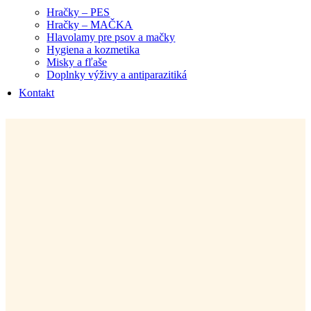
Hračky – PES
Hračky – MAČKA
Hlavolamy pre psov a mačky
Hygiena a kozmetika
Misky a fľaše
Doplnky výživy a antiparazitiká
Kontakt