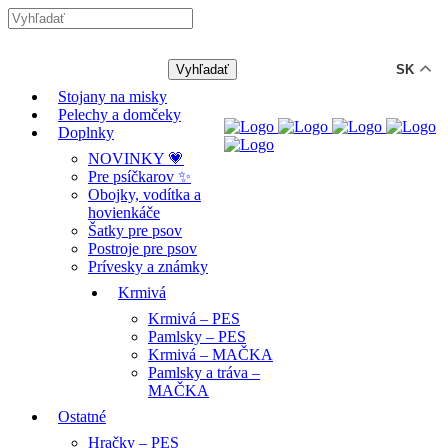
-12% ZĽAVA s kódom "LETO12" ☀️
🐾🐶
SK
Stojany na misky
Pelechy a domčeky
Doplnky
NOVINKY 💗
Pre psíčkarov ✨
Obojky, vodítka a
hovienkáče
Šatky pre psov
Postroje pre psov
Prívesky a známky
Krmivá
Krmivá – PES
Pamlsky – PES
Krmivá – MAČKA
Pamlsky a tráva –
MAČKA
Ostatné
Hračky – PES