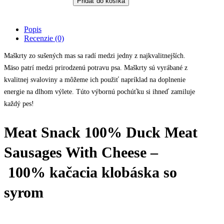
Pridať do košíka
-
kačacie
klobásky
Popis
so
Recenzie (0)
syrom,
80g
Maškrty zo sušených mas sa radí medzi jedny z najkvalitnejších.
quantity
Mäso patrí medzi prirodzenú potravu psa. Maškrty sú vyrábané z
kvalitnej svaloviny a môžeme ich použiť napríklad na doplnenie
energie na dlhom výlete. Túto výbornú pochúťku si ihneď zamiluje
každý pes!
Meat Snack 100% Duck Meat
Sausages With Cheese –
100% kačacia klobáska so
syrom