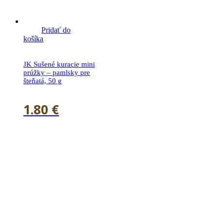
Pridať do
košíka
JK Sušené kuracie mini
prúžky – pamlsky pre
šteňatá, 50 g
1.80
€