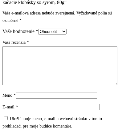
kačacie klobásky so syrom, 80g”
Vaša e-mailová adresa nebude zverejnená.
Vyžadované polia sú
označené
*
Vaše hodnotenie
*
Vaša recenzia
*
Meno
*
E-mail
*
Uložiť moje meno, e-mail a webovú stránku v tomto
prehliadači pre moje budúce komentáre.