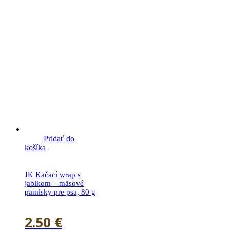
Pridať do
košíka
JK Kačací wrap s
jablkom – mäsové
pamlsky pre psa, 80 g
2.50
€