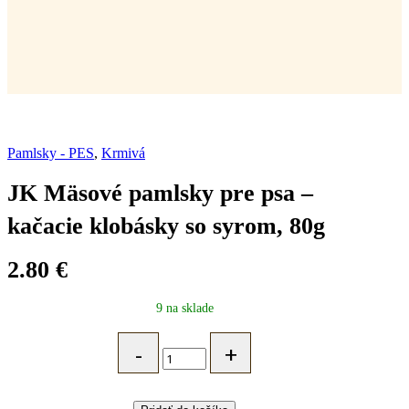
Pamlsky - PES
,
Krmivá
JK Mäsové pamlsky pre psa –
kačacie klobásky so syrom, 80g
2.80
€
9 na sklade
JK
Mäsové
pamlsky
pre
psa