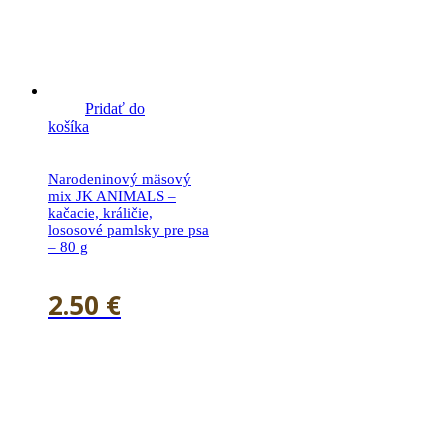
Pridať do
košíka
Narodeninový mäsový
mix JK ANIMALS –
kačacie, králičie,
lososové pamlsky pre psa
– 80 g
2.50
€