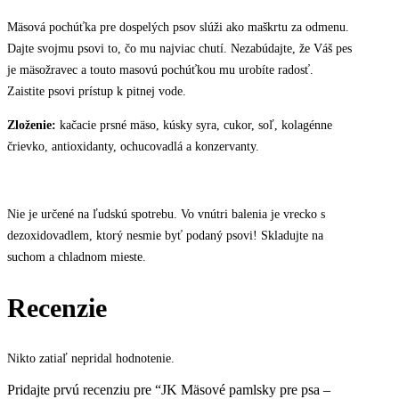
Mäsová pochúťka pre dospelých psov slúži ako maškrtu za odmenu.
Dajte svojmu psovi to, čo mu najviac chutí. Nezabúdajte, že Váš pes
je mäsožravec a touto masovú pochúťkou mu urobíte radosť.
Zaistite psovi prístup k pitnej vode.
Zloženie:
kačacie prsné mäso, kúsky syra, cukor, soľ, kolagénne
črievko, antioxidanty, ochucovadlá a konzervanty.
Nie je určené na ľudskú spotrebu. Vo vnútri balenia je vrecko s
dezoxidovadlem, ktorý nesmie byť podaný psovi! Skladujte na
suchom a chladnom mieste.
Recenzie
Nikto zatiaľ nepridal hodnotenie.
Pridajte prvú recenziu pre “JK Mäsové pamlsky pre psa –