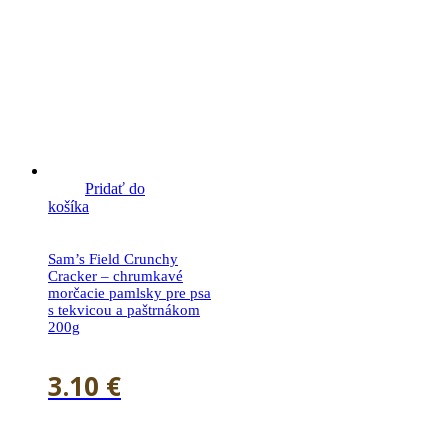
Pridať do
košíka
Sam’s Field Crunchy
Cracker – chrumkavé
morčacie pamlsky pre psa
s tekvicou a paštrnákom
200g
3.10
€