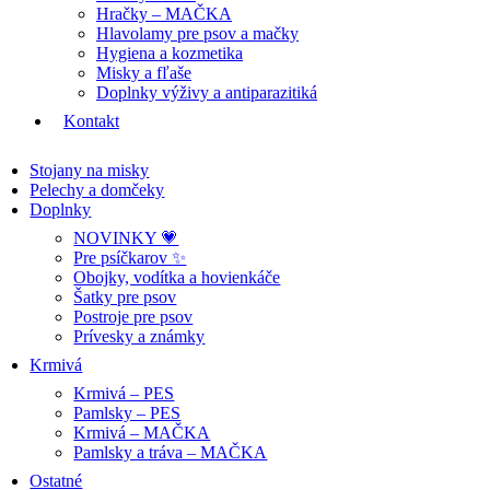
Hračky – MAČKA
Hlavolamy pre psov a mačky
Hygiena a kozmetika
Misky a fľaše
Doplnky výživy a antiparazitiká
Kontakt
Stojany na misky
Pelechy a domčeky
Doplnky
NOVINKY 💗
Pre psíčkarov ✨
Obojky, vodítka a hovienkáče
Šatky pre psov
Postroje pre psov
Prívesky a známky
Krmivá
Krmivá – PES
Pamlsky – PES
Krmivá – MAČKA
Pamlsky a tráva – MAČKA
Ostatné