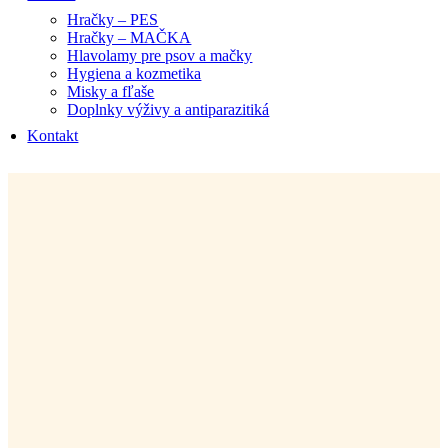
Hračky – PES
Hračky – MAČKA
Hlavolamy pre psov a mačky
Hygiena a kozmetika
Misky a fľaše
Doplnky výživy a antiparazitiká
Kontakt