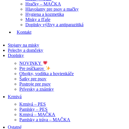
Hračky – MAČKA
Hlavolamy pre psov a mačky
Hygiena a kozmetika
Misky a fľaše
Doplnky výživy a antiparazitiká
Kontakt
Stojany na misky
Pelechy a domčeky
Doplnky
NOVINKY
Pre psíčkarov
Obojky, vodítka a hovienkáče
Šatky pre psov
Postroje pre psov
Prívesky a známky
Krmivá
Krmivá – PES
Pamlsky – PES
Krmivá – MAČKA
Pamlsky a tráva – MAČKA
Ostatné