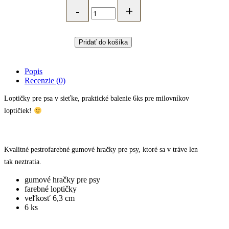
JK
Loptičky
pre
psov
6ks
Pridať do košíka
v
sieťke
(lopta
Popis
6,3cm)
Recenzie (0)
quantity
Loptičky pre psa v sieťke, praktické balenie 6ks pre milovníkov
loptičiek!
Kvalitné pestrofarebné gumové hračky pre psy, ktoré sa v tráve len
tak neztratia.
gumové hračky pre psy
farebné loptičky
veľkosť 6,3 cm
6 ks