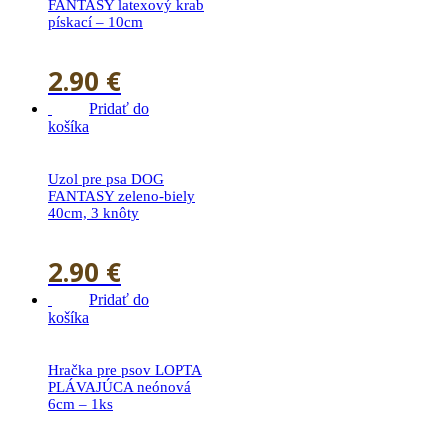
FANTASY latexový krab
pískací – 10cm
2.90
€
Pridať do
košíka
Uzol pre psa DOG
FANTASY zeleno-biely
40cm, 3 knôty
2.90
€
Pridať do
košíka
Hračka pre psov LOPTA
PLÁVAJÚCA neónová
6cm – 1ks