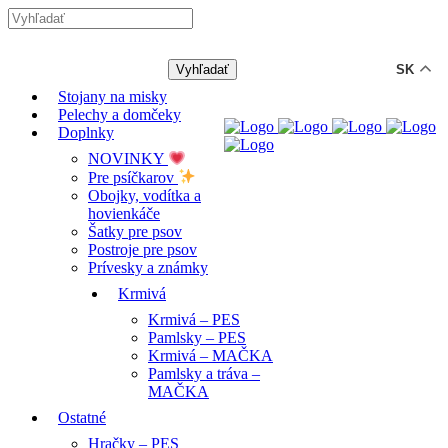
-12% ZĽAVA s kódom "LETO12"
SK
Stojany na misky
Pelechy a domčeky
Doplnky
NOVINKY
Pre psíčkarov
Obojky, vodítka a
hovienkáče
Šatky pre psov
Postroje pre psov
Prívesky a známky
Krmivá
Krmivá – PES
Pamlsky – PES
Krmivá – MAČKA
Pamlsky a tráva –
MAČKA
Ostatné
Hračky – PES