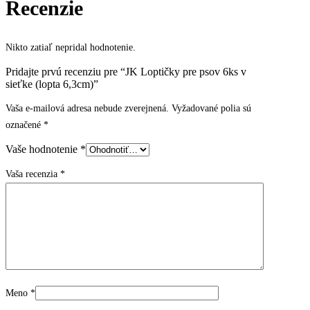
Recenzie
Nikto zatiaľ nepridal hodnotenie.
Pridajte prvú recenziu pre “JK Loptičky pre psov 6ks v
sieťke (lopta 6,3cm)”
Vaša e-mailová adresa nebude zverejnená.
Vyžadované polia sú
označené
*
Vaše hodnotenie
*
Vaša recenzia
*
Meno
*