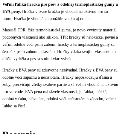
EVA
Veľmi ľahká hračka pre psov z odolnej termoplastickej gumy a
peny,
EVA peny.
Hračka v tvare krúžku je vhodná na aktívnu hru so
7
psom. Hračka je vhodná na použitie vonku aj doma.
cm
-
zelený
Materiál TPR, čiže termoplastická guma, je novo vyvinutý materiál
quantity
podobných vlastností ako silikón. TPR hračky sú netoxické, pevné a
veľmi odolné voči psím zubom, hračky z termoplastickej gumy sú
šetrné k psím zubom a ďasnám. Hračky vďaka svojim vlastnostiam
dlhšie vydržia a pes sa s nimi viac vyhrá.
Hračky z EVA peny sú zdravotne nezávadné. Hračky z EVA peny sú
odolné voči zápachu a nečistotám. Hračky nepoškodzujú ďasná a
zuby, precvičujú všetky svalové partie a sú veľmi vhodné na aktívnu
hru vo vode. EVA pena má skvelé vlastnosti, je ľahká, mäkká,
odolná v ťahu, plávajúca, odolná voči nečistotám a zápachu, veľmi
ľahko sa čistí.