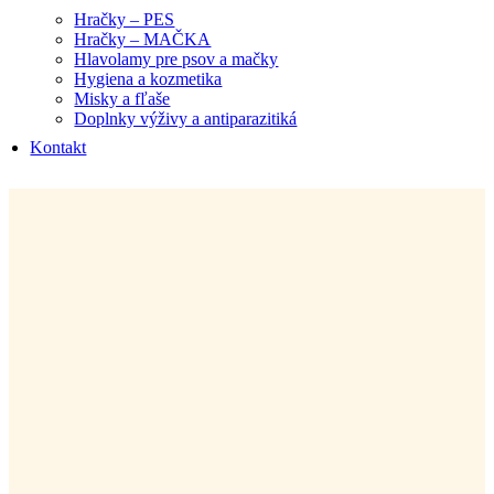
Hračky – PES
Hračky – MAČKA
Hlavolamy pre psov a mačky
Hygiena a kozmetika
Misky a fľaše
Doplnky výživy a antiparazitiká
Kontakt