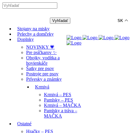
-12% ZĽAVA s kódom "LETO12" ☀️
🐾🐶
SK
Stojany na misky
Pelechy a domčeky
Doplnky
NOVINKY 💗
Pre psíčkarov ✨
Obojky, vodítka a
hovienkáče
Šatky pre psov
Postroje pre psov
Prívesky a známky
Krmivá
Krmivá – PES
Pamlsky – PES
Krmivá – MAČKA
Pamlsky a tráva –
MAČKA
Ostatné
Hračky – PES