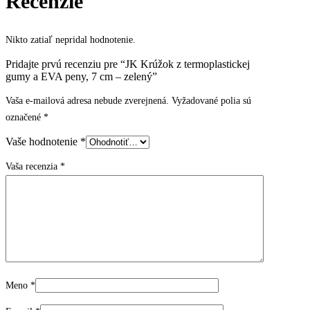
Recenzie
Nikto zatiaľ nepridal hodnotenie.
Pridajte prvú recenziu pre “JK Krúžok z termoplastickej
gumy a EVA peny, 7 cm – zelený”
Vaša e-mailová adresa nebude zverejnená.
Vyžadované polia sú
označené
*
Vaše hodnotenie
*
Vaša recenzia
*
Meno
*