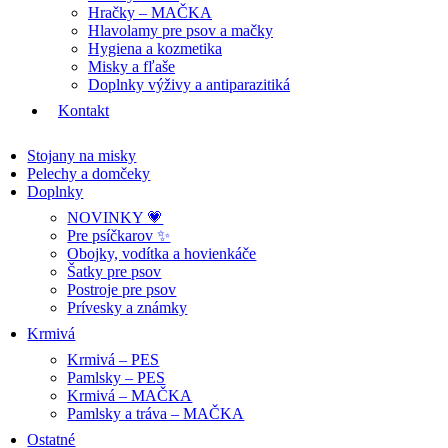
Hračky – MAČKA
Hlavolamy pre psov a mačky
Hygiena a kozmetika
Misky a fľaše
Doplnky výživy a antiparazitiká
Kontakt
Stojany na misky
Pelechy a domčeky
Doplnky
NOVINKY 💗
Pre psíčkarov ✨
Obojky, vodítka a hovienkáče
Šatky pre psov
Postroje pre psov
Prívesky a známky
Krmivá
Krmivá – PES
Pamlsky – PES
Krmivá – MAČKA
Pamlsky a tráva – MAČKA
Ostatné