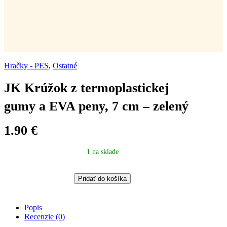
Hračky - PES
,
Ostatné
JK Krúžok z termoplastickej
gumy a EVA peny, 7 cm – zelený
1.90
€
1 na sklade
JK
Pridať do košíka
Krúžok
z
termoplastickej
Popis
gumy
Recenzie (0)
a