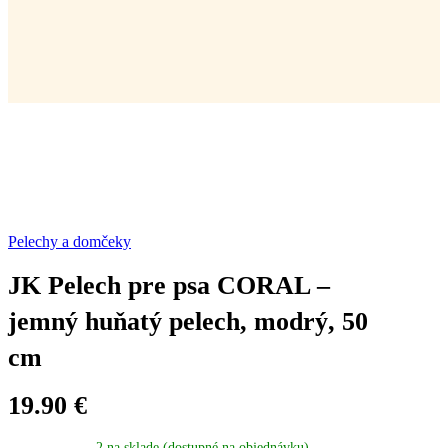
Pelechy a domčeky
JK Pelech pre psa CORAL –
jemný huňatý pelech, modrý, 50
cm
19.90
€
2 na sklade (dostupné na objednávku)