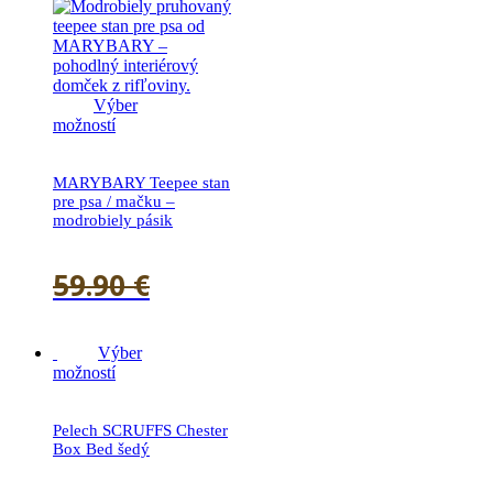
Výber
možností
MARYBARY Teepee stan
pre psa / mačku –
modrobiely pásik
59.90
€
51.90
€
Výber
možností
Pelech SCRUFFS Chester
Box Bed šedý