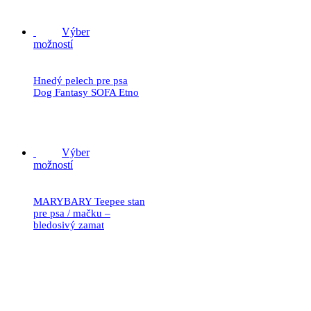
32.90
€
Výber
možností
Hnedý pelech pre psa
Dog Fantasy SOFA Etno
31.90
€
Výber
možností
MARYBARY Teepee stan
pre psa / mačku –
bledosivý zamat
59.90
€