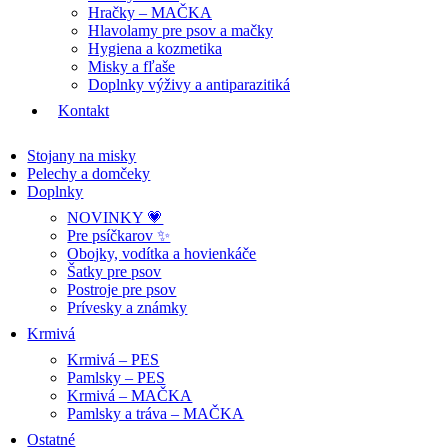
Hračky – MAČKA
Hlavolamy pre psov a mačky
Hygiena a kozmetika
Misky a fľaše
Doplnky výživy a antiparazitiká
Kontakt
Stojany na misky
Pelechy a domčeky
Doplnky
NOVINKY 💗
Pre psíčkarov ✨
Obojky, vodítka a hovienkáče
Šatky pre psov
Postroje pre psov
Prívesky a známky
Krmivá
Krmivá – PES
Pamlsky – PES
Krmivá – MAČKA
Pamlsky a tráva – MAČKA
Ostatné