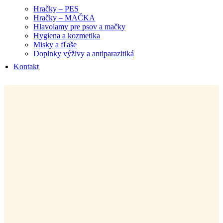
Hračky – PES
Hračky – MAČKA
Hlavolamy pre psov a mačky
Hygiena a kozmetika
Misky a fľaše
Doplnky výživy a antiparazitiká
Kontakt