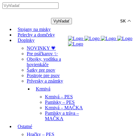
-12% ZĽAVA s kódom "LETO12" ☀️
🐾🐶
SK
Stojany na misky
Pelechy a domčeky
Doplnky
NOVINKY 💗
Pre psíčkarov ✨
Obojky, vodítka a
hovienkáče
Šatky pre psov
Postroje pre psov
Prívesky a známky
Krmivá
Krmivá – PES
Pamlsky – PES
Krmivá – MAČKA
Pamlsky a tráva –
MAČKA
Ostatné
Hračky – PES