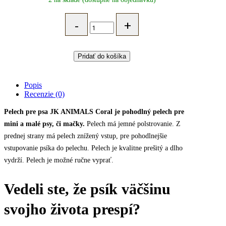
JK
Pelech
pre
psa
CORAL
Pridať do košíka
–
jemný
huňatý
Popis
pelech,
Recenzie (0)
modrý,
50
Pelech pre psa JK ANIMALS Coral je pohodlný pelech pre
cm
mini a malé psy, či mačky.
Pelech má jemné polstrovanie. Z
quantity
prednej strany má pelech znížený vstup, pre pohodlnejšie
vstupovanie psíka do pelechu. Pelech je kvalitne prešitý a dlho
vydrží. Pelech je možné ručne vyprať.
Vedeli ste, že psík väčšinu
svojho života prespí?