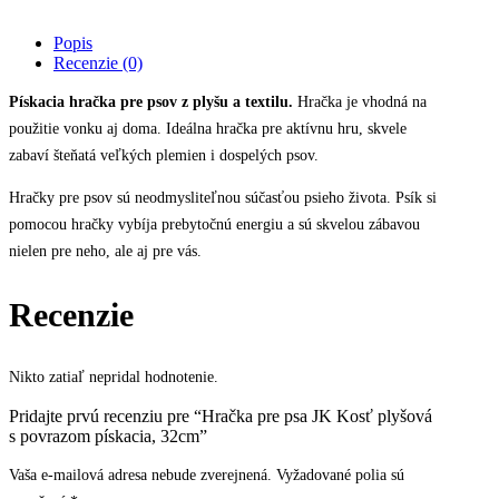
s
povrazom
Popis
pískacia,
Recenzie (0)
32cm
quantity
Pískacia hračka pre psov z plyšu a textilu.
Hračka je vhodná na
použitie vonku aj doma. Ideálna hračka pre aktívnu hru, skvele
zabaví šteňatá veľkých plemien i dospelých psov.
Hračky pre psov sú neodmysliteľnou súčasťou psieho života. Psík si
pomocou hračky vybíja prebytočnú energiu a sú skvelou zábavou
nielen pre neho, ale aj pre vás.
Recenzie
Nikto zatiaľ nepridal hodnotenie.
Pridajte prvú recenziu pre “Hračka pre psa JK Kosť plyšová
s povrazom pískacia, 32cm”
Vaša e-mailová adresa nebude zverejnená.
Vyžadované polia sú