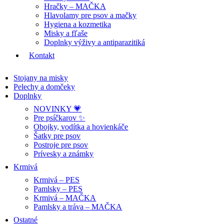
Hračky – MAČKA
Hlavolamy pre psov a mačky
Hygiena a kozmetika
Misky a fľaše
Doplnky výživy a antiparazitiká
Kontakt
Stojany na misky
Pelechy a domčeky
Doplnky
NOVINKY 💗
Pre psíčkarov ✨
Obojky, vodítka a hovienkáče
Šatky pre psov
Postroje pre psov
Prívesky a známky
Krmivá
Krmivá – PES
Pamlsky – PES
Krmivá – MAČKA
Pamlsky a tráva – MAČKA
Ostatné