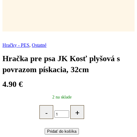
Hračky - PES
,
Ostatné
Hračka pre psa JK Kosť plyšová s
povrazom pískacia, 32cm
4.90
€
2 na sklade
Hračka
pre
psa
JK
Kosť
Pridať do košíka
plyšová