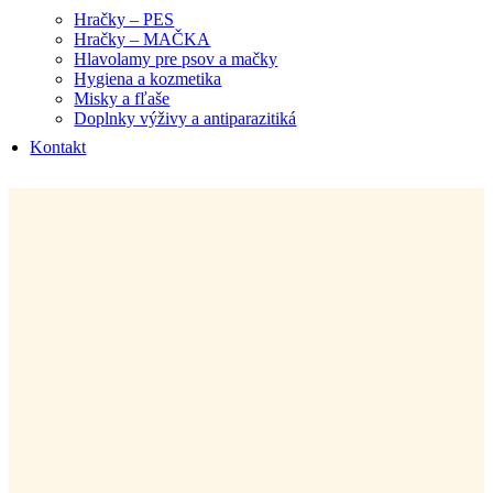
Hračky – PES
Hračky – MAČKA
Hlavolamy pre psov a mačky
Hygiena a kozmetika
Misky a fľaše
Doplnky výživy a antiparazitiká
Kontakt