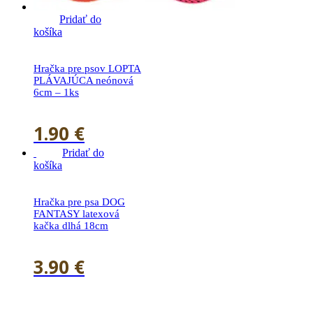
Pridať do
košíka
Hračka pre psov LOPTA
PLÁVAJÚCA neónová
6cm – 1ks
1.90
€
Pridať do
košíka
Hračka pre psa DOG
FANTASY latexová
kačka dlhá 18cm
3.90
€