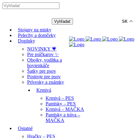
-12% ZĽAVA s kódom "LETO12" ☀️
🐾🐶
SK
Stojany na misky
Pelechy a domčeky
Doplnky
NOVINKY 💗
Pre psíčkarov ✨
Obojky, vodítka a
hovienkáče
Šatky pre psov
Postroje pre psov
Prívesky a známky
Krmivá
Krmivá – PES
Pamlsky – PES
Krmivá – MAČKA
Pamlsky a tráva –
MAČKA
Ostatné
Hračky – PES