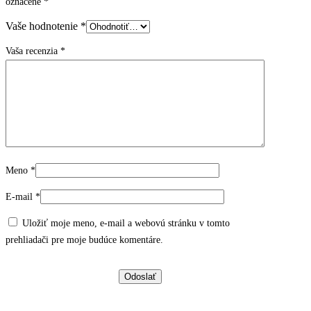
označené
*
Vaše hodnotenie
*
Vaša recenzia
*
Meno
*
E-mail
*
Uložiť moje meno, e-mail a webovú stránku v tomto
prehliadači pre moje budúce komentáre.