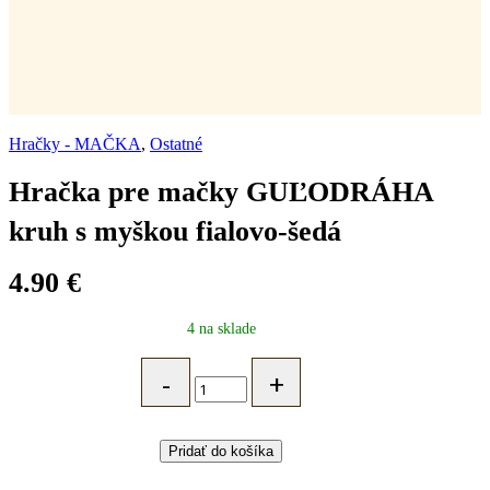
Hračky - MAČKA
,
Ostatné
Hračka pre mačky GUĽODRÁHA
kruh s myškou fialovo-šedá
4.90
€
4 na sklade
Hračka
pre
mačky
GUĽODRÁHA
kruh
Pridať do košíka
s
myškou