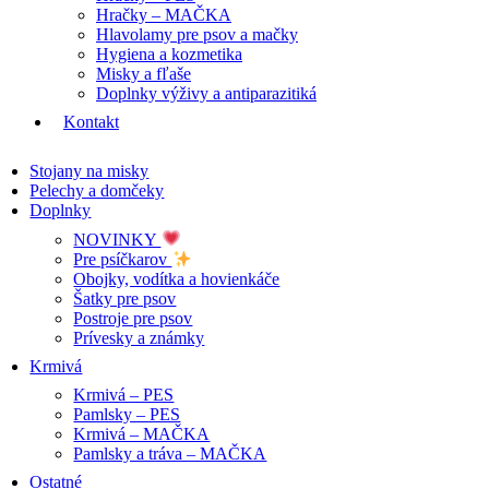
Hračky – MAČKA
Hlavolamy pre psov a mačky
Hygiena a kozmetika
Misky a fľaše
Doplnky výživy a antiparazitiká
Kontakt
Stojany na misky
Pelechy a domčeky
Doplnky
NOVINKY
Pre psíčkarov
Obojky, vodítka a hovienkáče
Šatky pre psov
Postroje pre psov
Prívesky a známky
Krmivá
Krmivá – PES
Pamlsky – PES
Krmivá – MAČKA
Pamlsky a tráva – MAČKA
Ostatné