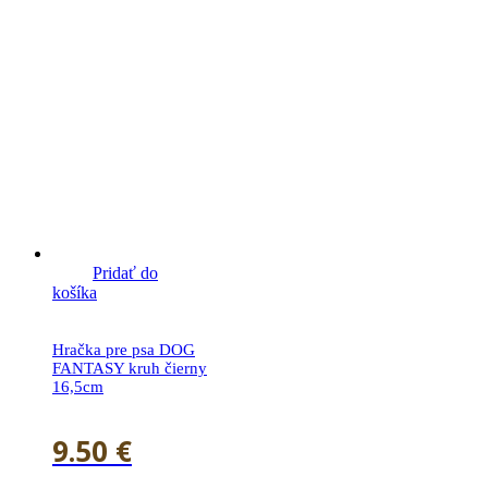
Pridať do
košíka
Hračka pre psa DOG
FANTASY kruh čierny
16,5cm
9.50
€