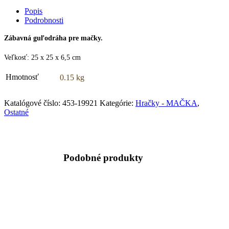
fialovo-
Popis
šedá
Podrobnosti
quantity
Zábavná guľodráha pre mačky.
Veľkosť: 25 x 25 x 6,5 cm
Hmotnosť
0.15 kg
Katalógové číslo:
453-19921
Kategórie:
Hračky - MAČKA
,
Ostatné
Podobné produkty