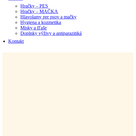
Hračky – PES
Hračky – MAČKA
Hlavolamy pre psov a mačky
Hygiena a kozmetika
Misky a fľaše
Doplnky výživy a antiparazitiká
Kontakt