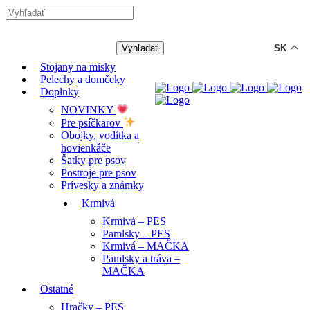
-12% ZĽAVA s kódom "LETO12"
SK
Stojany na misky
Pelechy a domčeky
Doplnky
NOVINKY
Pre psíčkarov
Obojky, vodítka a
hovienkáče
Šatky pre psov
Postroje pre psov
Prívesky a známky
Krmivá
Krmivá – PES
Pamlsky – PES
Krmivá – MAČKA
Pamlsky a tráva –
MAČKA
Ostatné
Hračky – PES