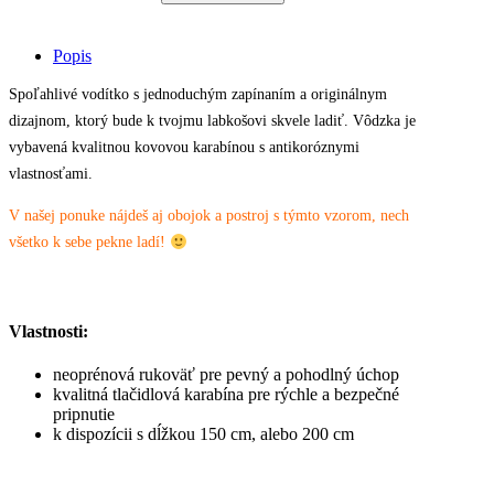
-
Melóniková
Mánia
Popis
quantity
Spoľahlivé vodítko s jednoduchým zapínaním a originálnym
dizajnom, ktorý bude k tvojmu labkošovi skvele ladiť. Vôdzka je
vybavená kvalitnou kovovou karabínou s antikoróznymi
vlastnosťami.
V našej ponuke nájdeš aj obojok a postroj s týmto vzorom, nech
všetko k sebe pekne ladí!
Vlastnosti:
neoprénová rukoväť pre pevný a pohodlný úchop
kvalitná tlačidlová karabína pre rýchle a bezpečné
pripnutie
k dispozícii s dĺžkou 150 cm, alebo 200 cm