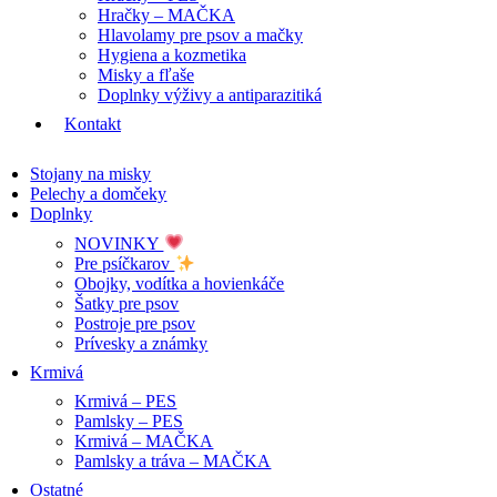
Hračky – MAČKA
Hlavolamy pre psov a mačky
Hygiena a kozmetika
Misky a fľaše
Doplnky výživy a antiparazitiká
Kontakt
Stojany na misky
Pelechy a domčeky
Doplnky
NOVINKY
Pre psíčkarov
Obojky, vodítka a hovienkáče
Šatky pre psov
Postroje pre psov
Prívesky a známky
Krmivá
Krmivá – PES
Pamlsky – PES
Krmivá – MAČKA
Pamlsky a tráva – MAČKA
Ostatné