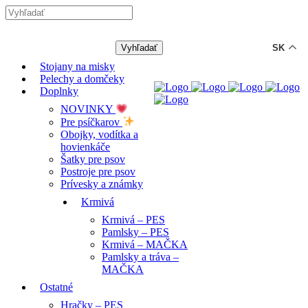
-12% ZĽAVA s kódom "LETO12"
SK
Stojany na misky
Pelechy a domčeky
Doplnky
NOVINKY
Pre psíčkarov
Obojky, vodítka a
hovienkáče
Šatky pre psov
Postroje pre psov
Prívesky a známky
Krmivá
Krmivá – PES
Pamlsky – PES
Krmivá – MAČKA
Pamlsky a tráva –
MAČKA
Ostatné
Hračky – PES