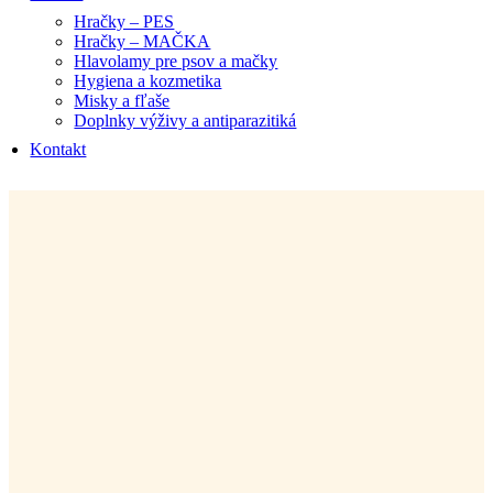
Hračky – PES
Hračky – MAČKA
Hlavolamy pre psov a mačky
Hygiena a kozmetika
Misky a fľaše
Doplnky výživy a antiparazitiká
Kontakt