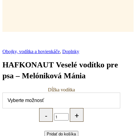
Obojky, vodítka a hovienkáče
,
Doplnky
HAFKONAUT Veselé vodítko pre
psa – Melóniková Mánia
Dĺžka vodítka
HAFKONAUT
Veselé
vodítko
pre
psa
Pridať do košíka