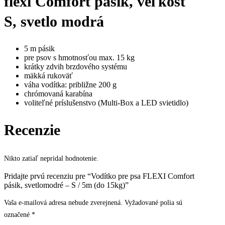
flexi Comfort pásik, veľkosť
S, svetlo modrá
5 m pásik
pre psov s hmotnosťou max. 15 kg
krátky zdvih brzdového systému
mäkká rukoväť
váha vodítka: približne 200 g
chrómovaná karabína
voliteľné príslušenstvo (Multi-Box a LED svietidlo)
Recenzie
Nikto zatiaľ nepridal hodnotenie.
Pridajte prvú recenziu pre “Vodítko pre psa FLEXI Comfort
pásik, svetlomodré – S / 5m (do 15kg)”
Vaša e-mailová adresa nebude zverejnená.
Vyžadované polia sú
označené
*