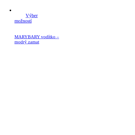
Výber
možností
MARYBARY vodítko –
modrý zamat
21.90
€