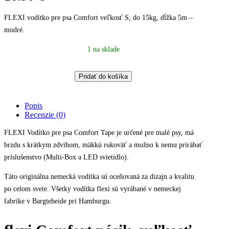
FLEXI vodítko pre psa Comfort veľkosť S, do 15kg, dĺžka 5m –
modré.
1 na sklade
Vodítko
Pridať do košíka
pre
psa
FLEXI
Popis
Comfort
Recenzie (0)
pásik,
svetlomodré
FLEXI Vodítko pre psa Comfort Tape je určené pre malé psy, má
–
brzdu s krátkym zdvihom, mäkkú rukoväť a možno k nemu prirábať
S
príslušenstvo (Multi-Box a LED svietidlo).
/
5m
(do
Táto originálna nemecká vodítka sú oceňovaná za dizajn a kvalitu
15kg)
po celom svete. Všetky vodítka flexi sú vyrábané v nemeckej
quantity
fabrike v Bargteheide pri Hamburgu.