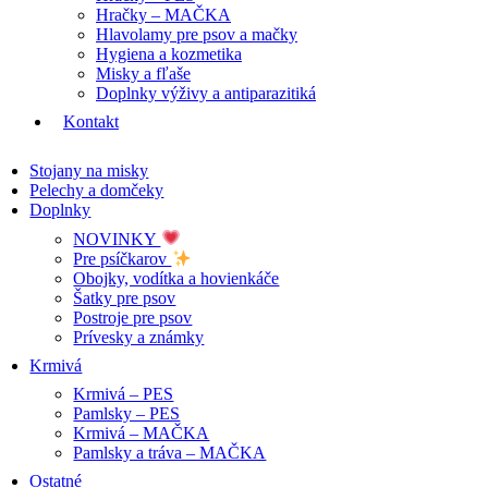
Hračky – MAČKA
Hlavolamy pre psov a mačky
Hygiena a kozmetika
Misky a fľaše
Doplnky výživy a antiparazitiká
Kontakt
Stojany na misky
Pelechy a domčeky
Doplnky
NOVINKY
Pre psíčkarov
Obojky, vodítka a hovienkáče
Šatky pre psov
Postroje pre psov
Prívesky a známky
Krmivá
Krmivá – PES
Pamlsky – PES
Krmivá – MAČKA
Pamlsky a tráva – MAČKA
Ostatné