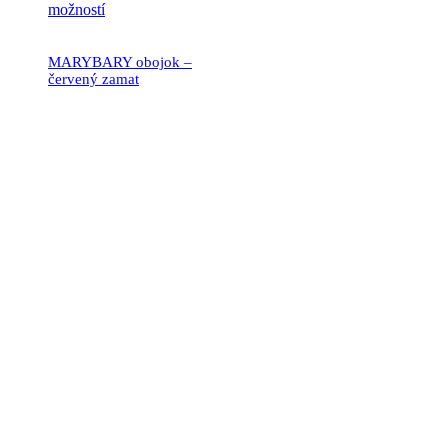
možností
MARYBARY obojok –
červený zamat
19.90
€