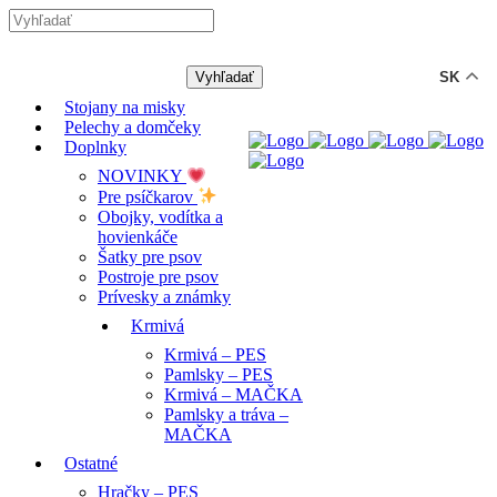
-12% ZĽAVA s kódom "LETO12"
SK
Stojany na misky
Pelechy a domčeky
Doplnky
NOVINKY
Pre psíčkarov
Obojky, vodítka a
hovienkáče
Šatky pre psov
Postroje pre psov
Prívesky a známky
Krmivá
Krmivá – PES
Pamlsky – PES
Krmivá – MAČKA
Pamlsky a tráva –
MAČKA
Ostatné
Hračky – PES