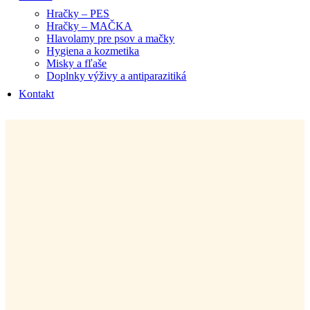
Hračky – PES
Hračky – MAČKA
Hlavolamy pre psov a mačky
Hygiena a kozmetika
Misky a fľaše
Doplnky výživy a antiparazitiká
Kontakt