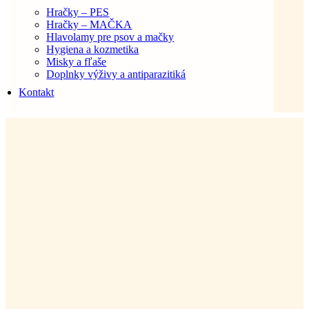
Hračky – PES
Hračky – MAČKA
Hlavolamy pre psov a mačky
Hygiena a kozmetika
Misky a fľaše
Doplnky výživy a antiparazitiká
Kontakt