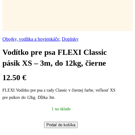
Obojky, vodítka a hovienkáče
,
Doplnky
Vodítko pre psa FLEXI Classic
pásik XS – 3m, do 12kg, čierne
12.50
€
FLEXI Vodítko pre psa z rady Classic v čiernej farbe, veľkosť XS
pre psíkov do 12kg. Dĺžka 3m.
1 na sklade
Vodítko
Pridať do košíka
pre
psa