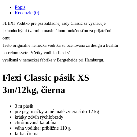
FLEXI
Popis
Classic
Recenzie (0)
pásik
XS
FLEXI Vodítko pre psa základnej rady Classic sa vyznačuje
-
jednoduchými tvarmi a maximálnou funkčnosťou za prijateľnú
3m,
cenu.
do
12kg,
Tieto originálne nemecká vodítka sú oceňovaná za design a kvalitu
čierne
po celom svete. Všetky vodítka flexi sú
quantity
vyrábaná v nemeckej fabrike v Bargteheide pri Hamburgu.
Flexi Classic pásik XS
3m/12kg, čierna
3 m pásik
pre psy, mačky a iné malé zvieratá do 12 kg
krátky zdvih rýchlobrzdy
chrómovaná karabína
váha vodítka: približne 110 g
farba: čierna