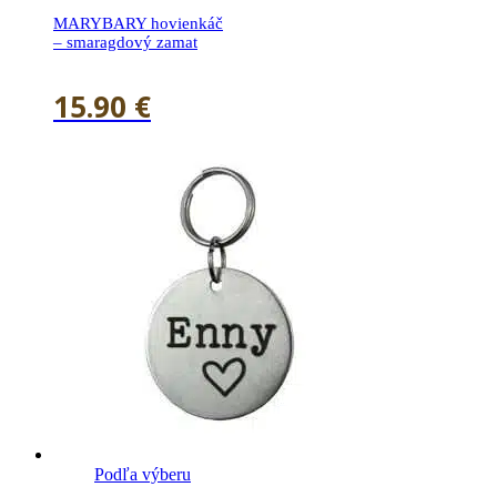
MARYBARY hovienkáč
– smaragdový zamat
15.90
€
Podľa výberu