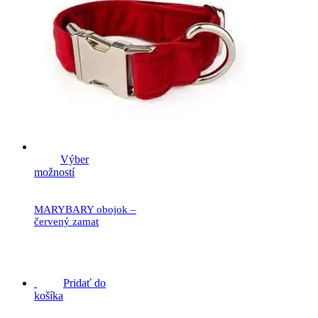
Výber
možností
MARYBARY obojok –
červený zamat
19.90
€
Pridať do
košíka