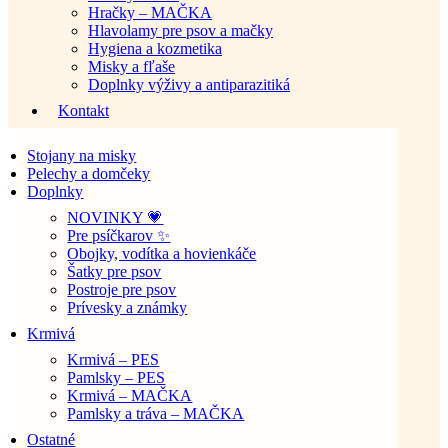
Hračky – MAČKA
Hlavolamy pre psov a mačky
Hygiena a kozmetika
Misky a fľaše
Doplnky výživy a antiparazitiká
Kontakt
Stojany na misky
Pelechy a domčeky
Doplnky
NOVINKY 💗
Pre psíčkarov ✨
Obojky, vodítka a hovienkáče
Šatky pre psov
Postroje pre psov
Prívesky a známky
Krmivá
Krmivá – PES
Pamlsky – PES
Krmivá – MAČKA
Pamlsky a tráva – MAČKA
Ostatné