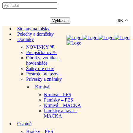
-12% ZĽAVA s kódom "LETO12" ☀️
🐾🐶
SK
Stojany na misky
Pelechy a domčeky
Doplnky
NOVINKY 💗
Pre psíčkarov ✨
Obojky, vodítka a
hovienkáče
Šatky pre psov
Postroje pre psov
Prívesky a známky
Krmivá
Krmivá – PES
Pamlsky – PES
Krmivá – MAČKA
Pamlsky a tráva –
MAČKA
Ostatné
Hračky – PES