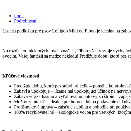
FIBOO
Lollipop
Mini
Popis
-
Podrobnosti
rôzne
farby
Lízacia podložka pre psov Lollipop Mini od Fiboo je ideálna na zabav
quantity
Na rozdiel od niektorých iných značiek, Fiboo všetky svoje vychytáv
ovocím. Vašej fantázii sa medze nekladú! Predlžuje dobu, ktorú pes s
Kľúčové vlastnosti
Predlžuje dobu, ktorú pes strávi pri jedle – pomáha kontrolovať
Zabaví a upokojuje – lízanie má upokojujúci účinok na nervový 
Zábava vďaka lízaniu a vyťahovaniu potravy zo štrbín – zapája
Možno zamraziť – ideálne pre horúce dni na podávanie chladivý
Protišmyková úprava – zaisťuje stabilitu a pohodlie pri používa
100% recyklovateľné – ekologická voľba pre všetkých, ktorým n