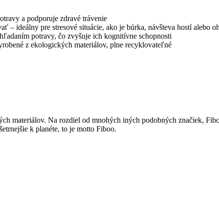
potravy a podporuje zdravé trávenie
 – ​​ideálny pre stresové situácie, ako je búrka, návšteva hostí alebo o
h hľadaním potravy, čo zvyšuje ich kognitívne schopnosti
vyrobené z ekologických materiálov, plne recyklovateľné
ých materiálov. Na rozdiel od mnohých iných podobných značiek, Fibo
trnejšie k planéte, to je motto Fiboo.