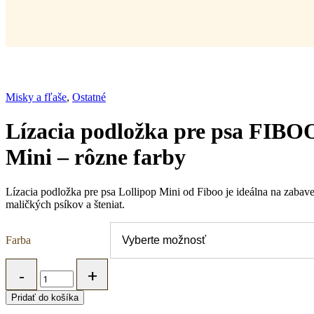
Misky a fľaše
,
Ostatné
Lízacia podložka pre psa FIBO
Mini – rôzne farby
Lízacia podložka pre psa Lollipop Mini od Fiboo je ideálna na zabav
maličkých psíkov a šteniat.
Farba
Lízacia
podložka
pre
Pridať do košíka
psa