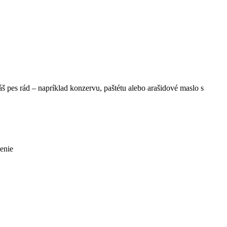
š pes rád – napríklad konzervu, paštétu alebo arašidové maslo s
venie