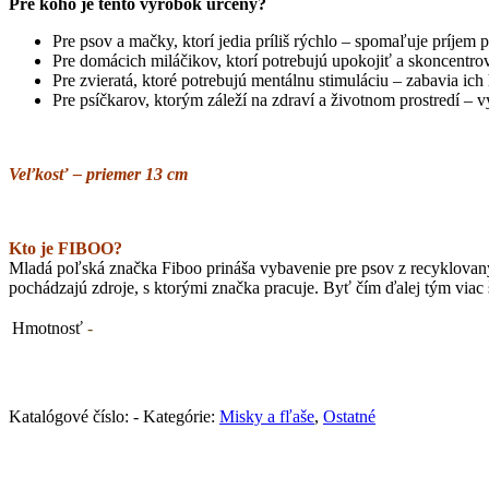
Pre koho je tento výrobok určený?
Pre psov a mačky, ktorí jedia príliš rýchlo – spomaľuje príjem 
Pre domácich miláčikov, ktorí potrebujú upokojiť a skoncentrovať
Pre zvieratá, ktoré potrebujú mentálnu stimuláciu – zabavia ic
Pre psíčkarov, ktorým záleží na zdraví a životnom prostredí – 
Veľkosť – priemer 13 cm
Kto je FIBOO?
Mladá poľská značka Fiboo prináša vybavenie pre psov z recyklovan
pochádzajú zdroje, s ktorými značka pracuje. Byť čím ďalej tým viac še
Hmotnosť
-
Katalógové číslo:
-
Kategórie:
Misky a fľaše
,
Ostatné