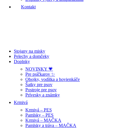
Kontakt
Stojany na misky
Pelechy a domčeky
Doplnky
NOVINKY 💗
Pre psíčkarov ✨
Obojky, vodítka a hovienkáče
Šatky pre psov
Postroje pre psov
Prívesky a známky
Krmivá
Krmivá – PES
Pamlsky – PES
Krmivá – MAČKA
Pamlsky a tráva – MAČKA