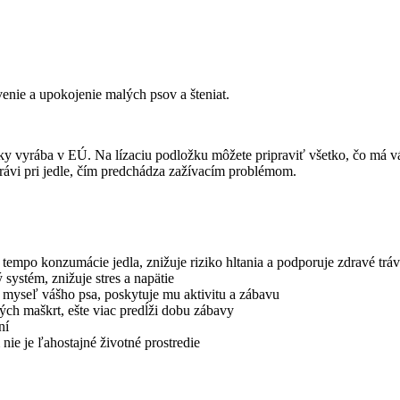
enie a upokojenie malých psov a šteniat.
ky vyrába v EÚ. Na lízaciu podložku môžete pripraviť všetko, čo má vá
trávi pri jedle, čím predchádza zažívacím problémom.
 tempo konzumácie jedla, znižuje riziko hltania a podporuje zdravé trá
systém, znižuje stres a napätie
 myseľ vášho psa, poskytuje mu aktivitu a zábavu
ch maškrt, ešte viac predĺži dobu zábavy
ní
ie je ľahostajné životné prostredie