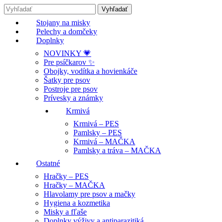
Stojany na misky
Pelechy a domčeky
Doplnky
NOVINKY 💗
Pre psíčkarov ✨
Obojky, vodítka a hovienkáče
Šatky pre psov
Postroje pre psov
Prívesky a známky
Krmivá
Krmivá – PES
Pamlsky – PES
Krmivá – MAČKA
Pamlsky a tráva – MAČKA
Ostatné
Hračky – PES
Hračky – MAČKA
Hlavolamy pre psov a mačky
Hygiena a kozmetika
Misky a fľaše
Doplnky výživy a antiparazitiká