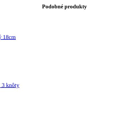
Podobné produkty
ý 18cm
 3 knôty