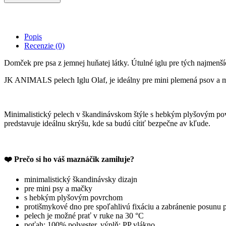
pre
mini
psa
/
Popis
mačku
Recenzie (0)
JK
Olaf
Domček pre psa z jemnej huňatej látky. Útulné iglu pre tých najmenš
-
pelech
JK ANIMALS pelech Iglu Olaf, je ideálny pre mini plemená psov a 
sivo-
modrý,
45cm
quantity
Minimalistický pelech v škandinávskom štýle s hebkým plyšovým pov
predstavuje ideálnu skrýšu, kde sa budú cítiť bezpečne av kľude.
❤️ Prečo si ho váš maznáčik zamiluje?
minimalistický škandinávsky dizajn
pre mini psy a mačky
s hebkým plyšovým povrchom
protišmykové dno pre spoľahlivú fixáciu a zabránenie posunu 
pelech je možné prať v ruke na 30 °C
poťah: 100% polyester, výplň: PP vlákno