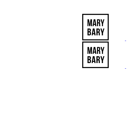
-12% ZĽAVA s kódom "LETO12" ☀️
🐾🐶