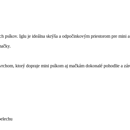
ích psíkov. Iglu je ideálna skrýša a odpočinkovým priestorom pre mini
mačky.
rchom, ktorý dopraje mini psíkom aj mačkám dokonalé pohodlie a zár
pelechu