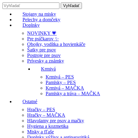
Stojany na misky
Pelechy a domčeky
Doplnky
NOVINKY 💗
Pre psíčkarov ✨
Obojky, vodítka a hovienkáče
Šatky pre psov
Postroje pre psov
Prívesky a známky
Krmivá
Krmivá – PES
Pamlsky – PES
Krmivá – MAČKA
Pamlsky a tráva – MAČKA
Ostatné
Hračky – PES
Hračky – MAČKA
Hlavolamy pre psov a mačky
Hygiena a kozmetika
Misky a fľaše
Doplnky výživy a antiparazitiká