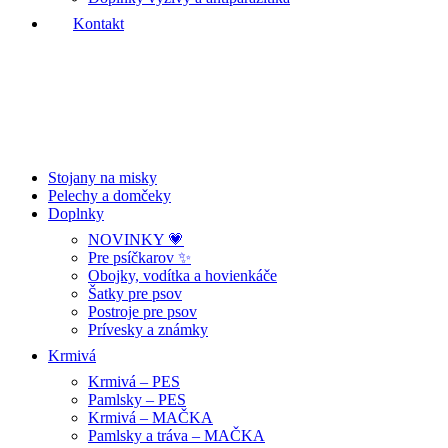
Kontakt
Stojany na misky
Pelechy a domčeky
Doplnky
NOVINKY 💗
Pre psíčkarov ✨
Obojky, vodítka a hovienkáče
Šatky pre psov
Postroje pre psov
Prívesky a známky
Krmivá
Krmivá – PES
Pamlsky – PES
Krmivá – MAČKA
Pamlsky a tráva – MAČKA