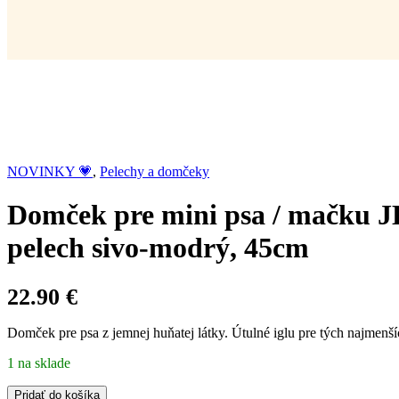
NOVINKY 💗
,
Pelechy a domčeky
Domček pre mini psa / mačku J
pelech sivo-modrý, 45cm
22.90
€
Domček pre psa z jemnej huňatej látky. Útulné iglu pre tých najmenší
1 na sklade
Domček
Pridať do košíka