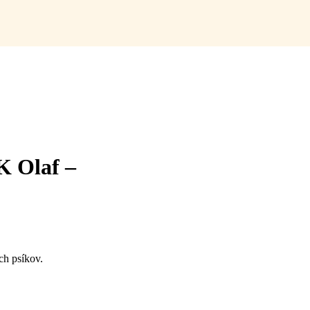
K Olaf –
ch psíkov.