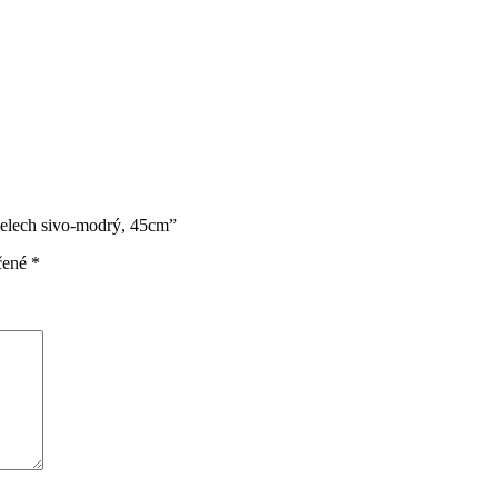
pelech sivo-modrý, 45cm”
čené
*