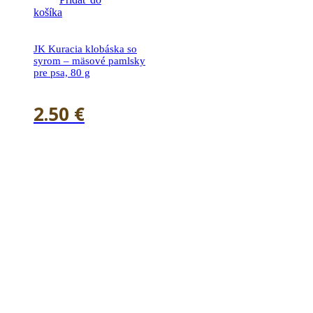
košíka
JK Kuracia klobáska so
syrom – mäsové pamlsky
pre psa, 80 g
2.50
€