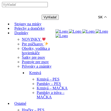
-12% ZĽAVA s kódom "LETO12"
SK
Stojany na misky
Pelechy a domčeky
Doplnky
NOVINKY
Pre psíčkarov
Obojky, vodítka a
hovienkáče
Šatky pre psov
Postroje pre psov
Prívesky a známky
Krmivá
Krmivá – PES
Pamlsky – PES
Krmivá – MAČKA
Pamlsky a tráva –
MAČKA
Ostatné
Hračky – PES