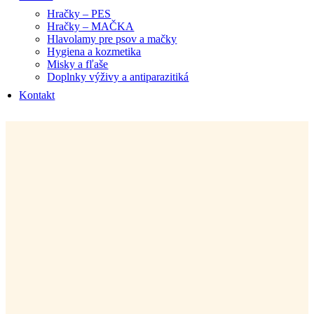
Hračky – PES
Hračky – MAČKA
Hlavolamy pre psov a mačky
Hygiena a kozmetika
Misky a fľaše
Doplnky výživy a antiparazitiká
Kontakt