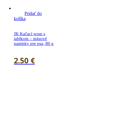
Pridať do
košíka
JK Kačací wrap s
jablkom – mäsové
pamlsky pre psa, 80 g
2.50
€