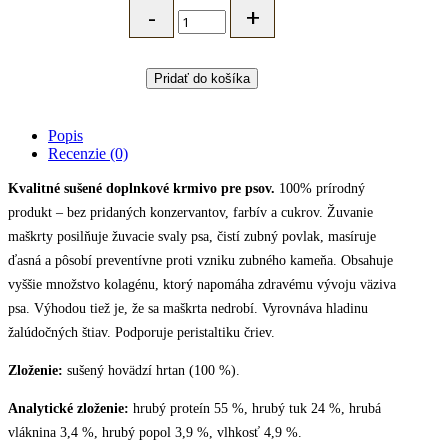
DOG
SNAQ
pamlsky
pre
psa
Pridať do košíka
-
sušený
hovädzí
Popis
hrtan,
Recenzie (0)
100
g
Kvalitné sušené doplnkové krmivo pre psov.
100% prírodný
quantity
produkt – bez pridaných konzervantov, farbív a cukrov. Žuvanie
maškrty posilňuje žuvacie svaly psa, čistí zubný povlak, masíruje
ďasná a pôsobí preventívne proti vzniku zubného kameňa. Obsahuje
vyššie množstvo kolagénu, ktorý napomáha zdravému vývoju väziva
psa. Výhodou tiež je, že sa maškrta nedrobí. Vyrovnáva hladinu
žalúdočných štiav. Podporuje peristaltiku čriev.
Zloženie:
sušený hovädzí hrtan (100 %).
Analytické zloženie:
hrubý proteín 55 %, hrubý tuk 24 %, hrubá
vláknina 3,4 %, hrubý popol 3,9 %, vlhkosť 4,9 %.