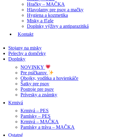
Hračky – MAČKA
Hlavolamy pre psov a mačky
Hygiena a kozmetika
Misky a fľaše
Doplnky výživy a antiparazitiká
Kontakt
Stojany na misky
Pelechy a domčeky
Doplnky
NOVINKY
Pre psíčkarov
Obojky, vodítka a hovienkáče
Šatky pre psov
Postroje pre psov
Prívesky a známky
Krmivá
Krmivá – PES
Pamlsky – PES
Krmivá – MAČKA
Pamlsky a tráva – MAČKA
Ostatné