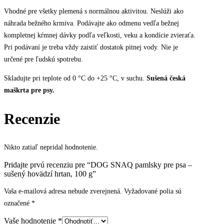
Vhodné pre všetky plemená s normálnou aktivitou. Neslúži ako
náhrada bežného krmiva. Podávajte ako odmenu vedľa bežnej
kompletnej kŕmnej dávky podľa veľkosti, veku a kondície zvieraťa.
Pri podávaní je treba vždy zaistiť dostatok pitnej vody. Nie je
určené pre ľudskú spotrebu.
Skladujte pri teplote od 0 °C do +25 °C, v suchu.
Sušená česká
maškrta pre psy.
Recenzie
Nikto zatiaľ nepridal hodnotenie.
Pridajte prvú recenziu pre “DOG SNAQ pamlsky pre psa –
sušený hovädzí hrtan, 100 g”
Vaša e-mailová adresa nebude zverejnená.
Vyžadované polia sú
označené
*
Vaše hodnotenie
*