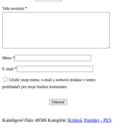
Vaša recenzia
*
Meno
*
E-mail
*
Uložiť moje meno, e-mail a webovú stránku v tomto
prehliadači pre moje budúce komentáre.
Katalógové číslo:
49586
Kategórie:
Krmivá
,
Pamlsky - PES