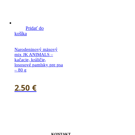
Pridať do
košíka
Narodeninový mäsový
mix JK ANIMALS –
kačacie, králičie,
lososové pamlsky pre psa
– 80 g
2.50
€
KONTAKT