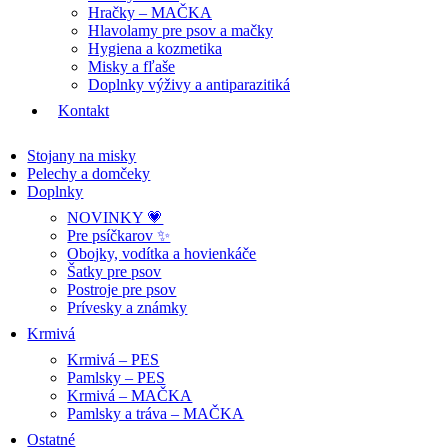
Hračky – MAČKA
Hlavolamy pre psov a mačky
Hygiena a kozmetika
Misky a fľaše
Doplnky výživy a antiparazitiká
Kontakt
Stojany na misky
Pelechy a domčeky
Doplnky
NOVINKY 💗
Pre psíčkarov ✨
Obojky, vodítka a hovienkáče
Šatky pre psov
Postroje pre psov
Prívesky a známky
Krmivá
Krmivá – PES
Pamlsky – PES
Krmivá – MAČKA
Pamlsky a tráva – MAČKA
Ostatné