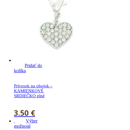
Pridať do
košíka
Prívesok na obojok –
KAMIENKOVÉ
SRDIEČKO plné
3.50
€
Výber
možností