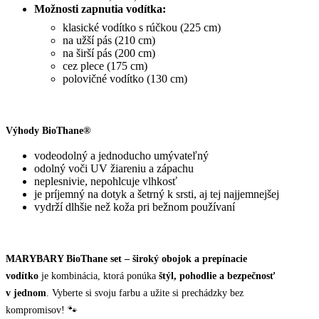
Možnosti zapnutia vodítka:
klasické vodítko s rúčkou (225 cm)
na užší pás (210 cm)
na širší pás (200 cm)
cez plece (175 cm)
polovičné vodítko (130 cm)
Výhody BioThane®
vodeodolný a jednoducho umývateľný
odolný voči UV žiareniu a zápachu
neplesnivie, nepohlcuje vlhkosť
je príjemný na dotyk a šetrný k srsti, aj tej najjemnejšej
vydrží dlhšie než koža pri bežnom používaní
MARYBARY BioThane set – široký obojok a prepínacie
vodítko
je kombinácia, ktorá ponúka
štýl, pohodlie a bezpečnosť
v jednom
. Vyberte si svoju farbu a užite si prechádzky bez
kompromisov! 🐾