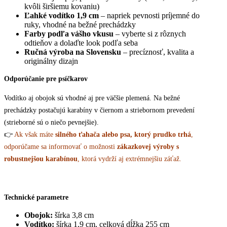
kvôli širšiemu kovaniu)
Ľahké vodítko 1,9 cm
– napriek pevnosti príjemné do
ruky, vhodné na bežné prechádzky
Farby podľa vášho vkusu
– vyberte si z rôznych
odtieňov a dolaďte look podľa seba
Ručná výroba na Slovensku
– precíznosť, kvalita a
originálny dizajn
Odporúčanie pre psíčkarov
Vodítko aj obojok sú vhodné aj pre väčšie plemená. Na bežné
prechádzky postačujú karabíny v čiernom a striebornom prevedení
(strieborné sú o niečo pevnejšie).
👉
Ak však máte
silného ťahača alebo psa, ktorý prudko trhá
,
odporúčame sa informovať o možnosti
zákazkovej výroby s
robustnejšou karabínou
, ktorá vydrží aj extrémnejšiu záťaž.
Technické parametre
Obojok:
šírka 3,8 cm
Vodítko:
šírka 1,9 cm, celková dĺžka 255 cm