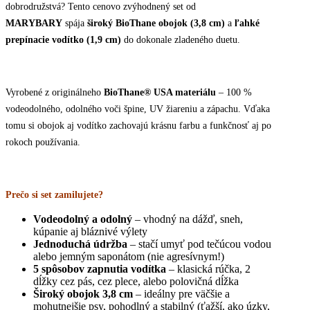
dobrodružstvá? Tento cenovo zvýhodnený set od
MARYBARY
spája
široký BioThane obojok (3,8 cm)
a
ľahké
prepínacie vodítko (1,9 cm)
do dokonale zladeného duetu.
Vyrobené z originálneho
BioThane® USA materiálu
– 100 %
vodeodolného, odolného voči špine, UV žiareniu a zápachu. Vďaka
tomu si obojok aj vodítko zachovajú krásnu farbu a funkčnosť aj po
rokoch používania.
Prečo si set zamilujete?
Vodeodolný a odolný
– vhodný na dážď, sneh,
kúpanie aj bláznivé výlety
Jednoduchá údržba
– stačí umyť pod tečúcou vodou
alebo jemným saponátom (nie agresívnym!)
5 spôsobov zapnutia vodítka
– klasická rúčka, 2
dĺžky cez pás, cez plece, alebo polovičná dĺžka
Široký obojok 3,8 cm
– ideálny pre väčšie a
mohutnejšie psy, pohodlný a stabilný (ťažší, ako úzky,