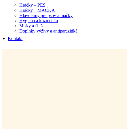
Hračky – PES
Hračky – MAČKA
Hlavolamy pre psov a mačky
Hygiena a kozmetika
Misky a fľaše
Doplnky výživy a antiparazitiká
Kontakt