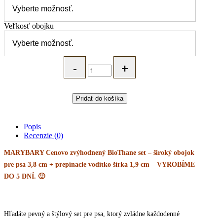
Veľkosť obojku
MARYBARY
BioThane
prepínací
set
-
Pridať do košíka
vodeodolné
prepínacie
vodítko
Popis
a
Recenzie (0)
široký
obojok
MARYBARY Cenovo zvýhodnený BioThane set – široký obojok
pre
pre psa 3,8 cm + prepínacie vodítko šírka 1,9 cm – VYROBÍME
psa
-
DO 5 DNÍ. 🙂
rôzne
farby
quantity
Hľadáte pevný a štýlový set pre psa, ktorý zvládne každodenné