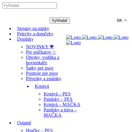
-12% ZĽAVA s kódom "LETO12" ☀️
🐾🐶
SK
Stojany na misky
Pelechy a domčeky
Doplnky
NOVINKY 💗
Pre psíčkarov ✨
Obojky, vodítka a
hovienkáče
Šatky pre psov
Postroje pre psov
Prívesky a známky
Krmivá
Krmivá – PES
Pamlsky – PES
Krmivá – MAČKA
Pamlsky a tráva –
MAČKA
Ostatné
Hračky – PES